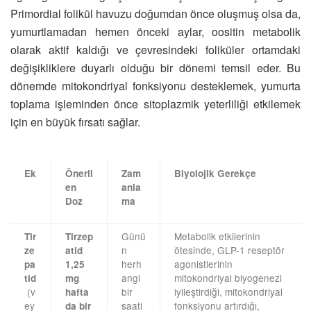
Primordial folikül havuzu doğumdan önce oluşmuş olsa da,
yumurtlamadan hemen önceki aylar, oositin metabolik
olarak aktif kaldığı ve çevresindeki foliküler ortamdaki
değişikliklere duyarlı olduğu bir dönemi temsil eder. Bu
dönemde mitokondriyal fonksiyonu desteklemek, yumurta
toplama işleminden önce sitoplazmik yeterliliği etkilemek
için en büyük fırsatı sağlar.
Ek
Öneril
Zam
Biyolojik Gerekçe
en
anla
Doz
ma
Günü
Metabolik etkilerinin
Tir
Tirzep
n
ötesinde, GLP-1 reseptör
ze
atid
herh
agonistlerinin
pa
1,25
angi
mitokondriyal biyogenezi
tid
mg
(v
bir
iyileştirdiği, mitokondriyal
hafta
ey
saati
fonksiyonu artırdığı,
da bir