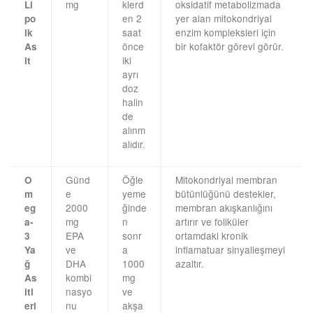
mg
klerd
oksidatif metabolizmada
Li
en 2
yer alan mitokondriyal
po
saat
enzim kompleksleri için
ik
önce
bir kofaktör görevi görür.
As
iki
it
ayrı
doz
halin
de
alınm
alıdır.
Günd
Öğle
Mitokondriyal membran
O
e
yeme
bütünlüğünü destekler,
m
2000
ğinde
membran akışkanlığını
eg
mg
n
artırır ve foliküler
a-
EPA
sonr
ortamdaki kronik
3
ve
a
inflamatuar sinyalleşmeyi
Ya
DHA
1000
azaltır.
ğ
kombi
mg
As
nasyo
ve
itl
nu
akşa
eri