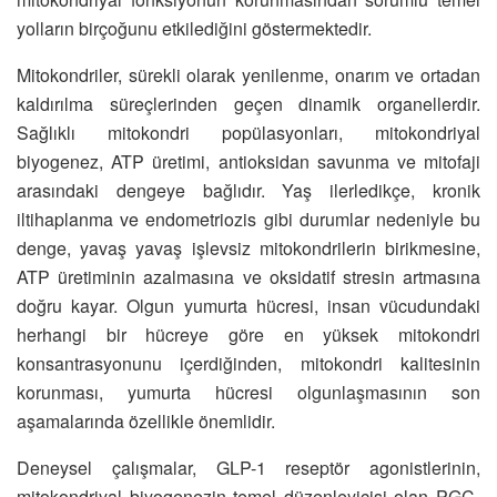
yolların birçoğunu etkilediğini göstermektedir.
Mitokondriler, sürekli olarak yenilenme, onarım ve ortadan
kaldırılma süreçlerinden geçen dinamik organellerdir.
Sağlıklı mitokondri popülasyonları, mitokondriyal
biyogenez, ATP üretimi, antioksidan savunma ve mitofaji
arasındaki dengeye bağlıdır. Yaş ilerledikçe, kronik
iltihaplanma ve endometriozis gibi durumlar nedeniyle bu
denge, yavaş yavaş işlevsiz mitokondrilerin birikmesine,
ATP üretiminin azalmasına ve oksidatif stresin artmasına
doğru kayar. Olgun yumurta hücresi, insan vücudundaki
herhangi bir hücreye göre en yüksek mitokondri
konsantrasyonunu içerdiğinden, mitokondri kalitesinin
korunması, yumurta hücresi olgunlaşmasının son
aşamalarında özellikle önemlidir.
Deneysel çalışmalar, GLP-1 reseptör agonistlerinin,
mitokondriyal biyogenezin temel düzenleyicisi olan PGC-