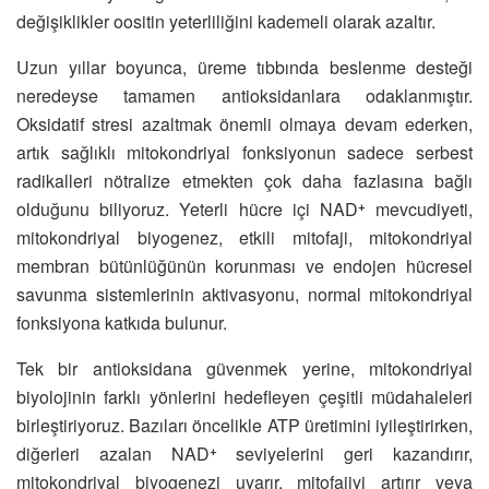
değişiklikler oositin yeterliliğini kademeli olarak azaltır.
Uzun yıllar boyunca, üreme tıbbında beslenme desteği
neredeyse tamamen antioksidanlara odaklanmıştır.
Oksidatif stresi azaltmak önemli olmaya devam ederken,
artık sağlıklı mitokondriyal fonksiyonun sadece serbest
radikalleri nötralize etmekten çok daha fazlasına bağlı
olduğunu biliyoruz. Yeterli hücre içi NAD⁺ mevcudiyeti,
mitokondriyal biyogenez, etkili mitofaji, mitokondriyal
membran bütünlüğünün korunması ve endojen hücresel
savunma sistemlerinin aktivasyonu, normal mitokondriyal
fonksiyona katkıda bulunur.
Tek bir antioksidana güvenmek yerine, mitokondriyal
biyolojinin farklı yönlerini hedefleyen çeşitli müdahaleleri
birleştiriyoruz. Bazıları öncelikle ATP üretimini iyileştirirken,
diğerleri azalan NAD⁺ seviyelerini geri kazandırır,
mitokondriyal biyogenezi uyarır, mitofajiyi artırır veya