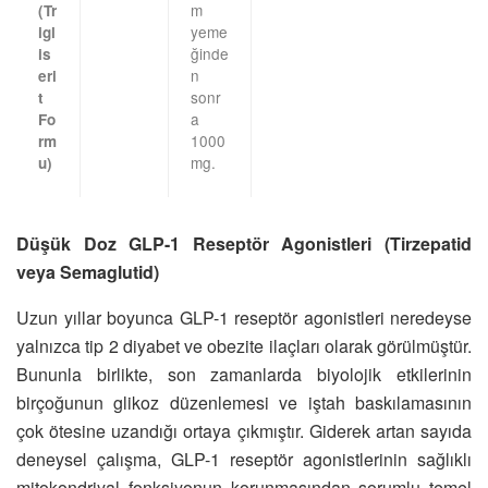
m
(Tr
yeme
igl
ğinde
is
n
eri
sonr
t
a
Fo
1000
rm
mg.
u)
Düşük Doz GLP-1 Reseptör Agonistleri (Tirzepatid
veya Semaglutid)
Uzun yıllar boyunca GLP-1 reseptör agonistleri neredeyse
yalnızca tip 2 diyabet ve obezite ilaçları olarak görülmüştür.
Bununla birlikte, son zamanlarda biyolojik etkilerinin
birçoğunun glikoz düzenlemesi ve iştah baskılamasının
çok ötesine uzandığı ortaya çıkmıştır. Giderek artan sayıda
deneysel çalışma, GLP-1 reseptör agonistlerinin sağlıklı
mitokondriyal fonksiyonun korunmasından sorumlu temel