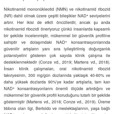
Nikotinamid mononükleotid (NMN) ve nikotinamid ribozid
(NR) dahil olmak üzere çeşitli bileşikler NAD⁺ seviyelerini
artırır. Her ikisi de etkili öncüllerdir, ancak şu anda
nikotinamid ribozidi öneriyoruz çünkü insanlarda kapsamlı
bir şekilde incelenmiştir, mükemmel bir güvenlik profiline
sahiptir ve dolaşımdaki NAD⁺ konsantrasyonlarında
güvenilir artışların yanı sıra iyileştirilmiş doğurganlık
potansiyelini gösteren çok sayıda klinik çalışma ile
desteklenmektedir (Conze vd., 2019; Martens vd., 2018).
İnsan klinik çalışmaları, oral nikotinamid ribozid
takviyesinin, 300 mg/gün dozlarında yaklaşık 40-60% ve
daha yüksek dozlarda 90%'ye kadar artışlarla, tam kan
NAD⁺ konsantrasyonlarını önemli ölçüde artırdığını ve
mükemmel bir güvenlik profili koruduğunu tutarlı bir şekilde
göstermiştir (Martens vd., 2018; Conze vd., 2019). Üreme
tıbbına olan ilgi, Bertoldo ve meslektaşlarının, yaşa bağlı