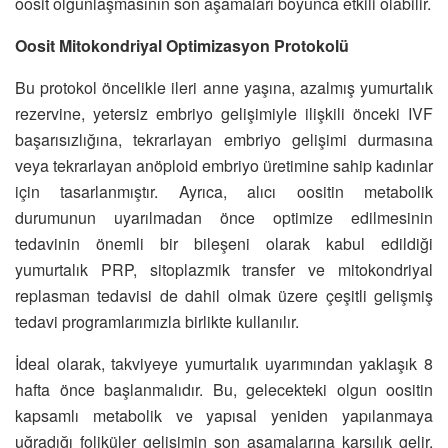
oosit olgunlaşmasının son aşamaları boyunca etkili olabilir.
Oosit Mitokondriyal Optimizasyon Protokolü
Bu protokol öncelikle ileri anne yaşına, azalmış yumurtalık
rezervine, yetersiz embriyo gelişimiyle ilişkili önceki IVF
başarısızlığına, tekrarlayan embriyo gelişimi durmasına
veya tekrarlayan anöploid embriyo üretimine sahip kadınlar
için tasarlanmıştır. Ayrıca, alıcı oositin metabolik
durumunun uyarılmadan önce optimize edilmesinin
tedavinin önemli bir bileşeni olarak kabul edildiği
yumurtalık PRP, sitoplazmik transfer ve mitokondriyal
replasman tedavisi de dahil olmak üzere çeşitli gelişmiş
tedavi programlarımızla birlikte kullanılır.
İdeal olarak, takviyeye yumurtalık uyarımından yaklaşık 8
hafta önce başlanmalıdır. Bu, gelecekteki olgun oositin
kapsamlı metabolik ve yapısal yeniden yapılanmaya
uğradığı foliküler gelişimin son aşamalarına karşılık gelir.