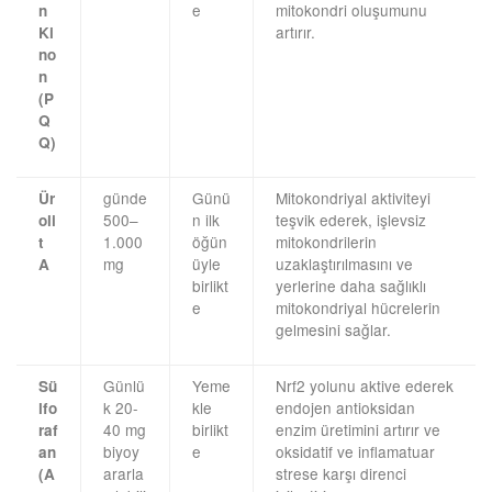
e
mitokondri oluşumunu
n
artırır.
Ki
no
n
(P
Q
Q)
günde
Günü
Mitokondriyal aktiviteyi
Ür
500–
n ilk
teşvik ederek, işlevsiz
oli
1.000
öğün
mitokondrilerin
t
mg
üyle
uzaklaştırılmasını ve
A
birlikt
yerlerine daha sağlıklı
e
mitokondriyal hücrelerin
gelmesini sağlar.
Günlü
Yeme
Nrf2 yolunu aktive ederek
Sü
k 20-
kle
endojen antioksidan
lfo
40 mg
birlikt
enzim üretimini artırır ve
raf
biyoy
e
oksidatif ve inflamatuar
an
ararla
strese karşı direnci
(A