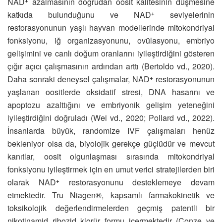
NAD⁺ azalmasının doğrudan oosit kalitesinin düşmesine
katkıda bulunduğunu ve NAD⁺ seviyelerinin
restorasyonunun yaşlı hayvan modellerinde mitokondriyal
fonksiyonu, iğ organizasyonunu, ovülasyonu, embriyo
gelişimini ve canlı doğum oranlarını iyileştirdiğini gösteren
çığır açıcı çalışmasının ardından arttı (Bertoldo vd., 2020).
Daha sonraki deneysel çalışmalar, NAD⁺ restorasyonunun
yaşlanan oositlerde oksidatif stresi, DNA hasarını ve
apoptozu azalttığını ve embriyonik gelişim yeteneğini
iyileştirdiğini doğruladı (Wei vd., 2020; Pollard vd., 2022).
İnsanlarda büyük, randomize IVF çalışmaları henüz
bekleniyor olsa da, biyolojik gerekçe güçlüdür ve mevcut
kanıtlar, oosit olgunlaşması sırasında mitokondriyal
fonksiyonu iyileştirmek için en umut verici stratejilerden biri
olarak NAD⁺ restorasyonunu desteklemeye devam
etmektedir. Tru Niagen®, kapsamlı farmakokinetik ve
toksikolojik değerlendirmelerden geçmiş patentli bir
nikotinamid ribozid klorür formu içermektedir (Conze ve