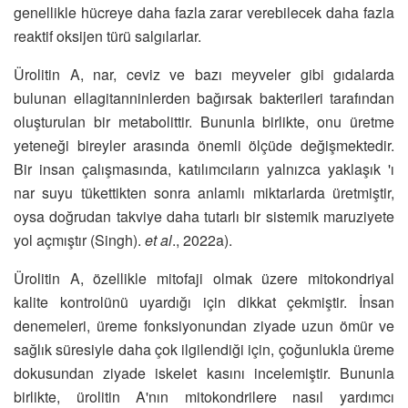
genellikle hücreye daha fazla zarar verebilecek daha fazla
reaktif oksijen türü salgılarlar.
Ürolitin A, nar, ceviz ve bazı meyveler gibi gıdalarda
bulunan ellagitanninlerden bağırsak bakterileri tarafından
oluşturulan bir metabolittir. Bununla birlikte, onu üretme
yeteneği bireyler arasında önemli ölçüde değişmektedir.
Bir insan çalışmasında, katılımcıların yalnızca yaklaşık 'ı
nar suyu tükettikten sonra anlamlı miktarlarda üretmiştir,
oysa doğrudan takviye daha tutarlı bir sistemik maruziyete
yol açmıştır (Singh).
et al
., 2022a).
Ürolitin A, özellikle mitofaji olmak üzere mitokondriyal
kalite kontrolünü uyardığı için dikkat çekmiştir. İnsan
denemeleri, üreme fonksiyonundan ziyade uzun ömür ve
sağlık süresiyle daha çok ilgilendiği için, çoğunlukla üreme
dokusundan ziyade iskelet kasını incelemiştir. Bununla
birlikte, ürolitin A'nın mitokondrilere nasıl yardımcı