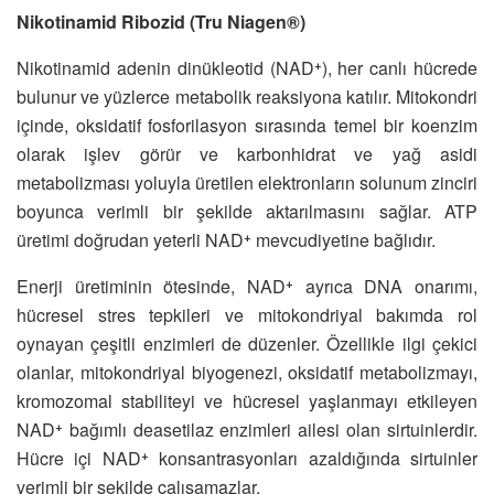
Nikotinamid Ribozid (Tru Niagen®)
Nikotinamid adenin dinükleotid (NAD⁺), her canlı hücrede
bulunur ve yüzlerce metabolik reaksiyona katılır. Mitokondri
içinde, oksidatif fosforilasyon sırasında temel bir koenzim
olarak işlev görür ve karbonhidrat ve yağ asidi
metabolizması yoluyla üretilen elektronların solunum zinciri
boyunca verimli bir şekilde aktarılmasını sağlar. ATP
üretimi doğrudan yeterli NAD⁺ mevcudiyetine bağlıdır.
Enerji üretiminin ötesinde, NAD⁺ ayrıca DNA onarımı,
hücresel stres tepkileri ve mitokondriyal bakımda rol
oynayan çeşitli enzimleri de düzenler. Özellikle ilgi çekici
olanlar, mitokondriyal biyogenezi, oksidatif metabolizmayı,
kromozomal stabiliteyi ve hücresel yaşlanmayı etkileyen
NAD⁺ bağımlı deasetilaz enzimleri ailesi olan sirtuinlerdir.
Hücre içi NAD⁺ konsantrasyonları azaldığında sirtuinler
verimli bir şekilde çalışamazlar.