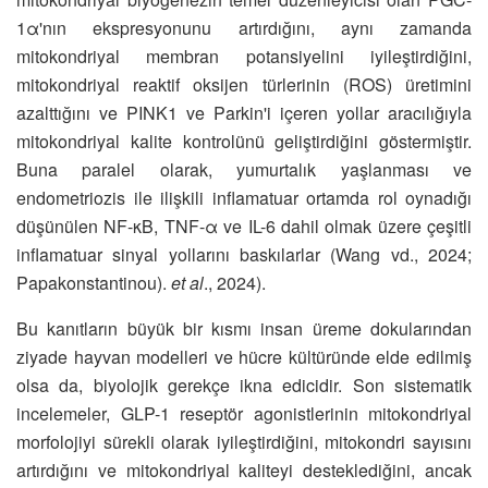
1α'nın ekspresyonunu artırdığını, aynı zamanda
mitokondriyal membran potansiyelini iyileştirdiğini,
mitokondriyal reaktif oksijen türlerinin (ROS) üretimini
azalttığını ve PINK1 ve Parkin'i içeren yollar aracılığıyla
mitokondriyal kalite kontrolünü geliştirdiğini göstermiştir.
Buna paralel olarak, yumurtalık yaşlanması ve
endometriozis ile ilişkili inflamatuar ortamda rol oynadığı
düşünülen NF-κB, TNF-α ve IL-6 dahil olmak üzere çeşitli
inflamatuar sinyal yollarını baskılarlar (Wang vd., 2024;
Papakonstantinou).
et al
., 2024).
Bu kanıtların büyük bir kısmı insan üreme dokularından
ziyade hayvan modelleri ve hücre kültüründe elde edilmiş
olsa da, biyolojik gerekçe ikna edicidir. Son sistematik
incelemeler, GLP-1 reseptör agonistlerinin mitokondriyal
morfolojiyi sürekli olarak iyileştirdiğini, mitokondri sayısını
artırdığını ve mitokondriyal kaliteyi desteklediğini, ancak