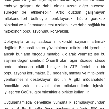
embriyo gelişimi de dahil olmak üzere diğer hücresel
süreçler de etkilenebilir. Artık düzgün çalışmayan
mitokondrileri belirleyip temizleyerek, hücre gereksiz
oksidatif ve inflamatuar stresi azaltabilir ve daha sağlıklı bir
mitokondri popülasyonunu koruyabilir.
Dolayısıyla amaç sadece mitokondri sayısını artırmak
değildir. Bir oosit zaten yüz binlerce mitokondri içerebilir,
ancak bunların birçoğu metabolik olarak verimsiz ise bu
sayının değeri sınırlıdır. Önemli olan, aşırı hücresel strese
neden olmadan etkili bir şekilde ATP üretebilen bir
popülasyonu korumaktır. Bu nedenle, mitofaji ve mitokondri
yenilenmesini destekleyen ürolitin A gibi müdahaleler,
öncelikle zaten mevcut olan mitokondrilerin işlevini
iyileştiren CoQ10 gibi bileşiklerle birlikte kullanılır.
Uygulamamızda genellikle yumurtalık stimülasyonundan
en az 6 ila 8 hafta önce başlayarak günde 500 mg