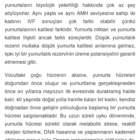
yumurtaların biyolojik yeterliliği hakkında çok az şey
söylüyorlar. Aynı yaşta ve aynı AMH seviyesine sahip iki
kadının IVF sonuçları çok farklı olabilir çünkü
yumurtalarının kalitesi farklıdır. Yumurta miktarı ve yumurta
kalitesi ilişkili ancak farklı süreçlerdir. Düşük yumurtalık
rezervi mutlaka düşük yumurta kalitesi anlamına gelmez,
tıpkı iyi bir yumurtalık rezervinin üreme potansiyelini garanti
etmemesi gibi.
Vücuttaki çoğu hücrenin aksine, yumurta hücreleri
doğumdan önce oluşur ve yumurtlama gerçekleşmeden
önce on yıllarca mayozun ilk evresinde duraklamış halde
kalır. 40 yaşında doğal yolla hamile kalan bir kadın, kendisi
doğmadan önce gelişim yolculuğuna başlamış bir yumurta
hücresi salgılamaktadır. Bu uzun süreli uyku döneminde,
yumurta hücresi sürekli olarak metabolik strese, reaktif
oksijen türlerine, DNA hasarına ve yaşlanmanın kademeli
etkilerine maruz kalır. Onarım mekanizmaları aktif kalsa da,