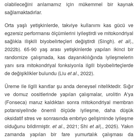
olabileceğini anlamamız için mükemmel bir kaynak
sağlamaktadırlar.
Orta yaşlı yetişkinlerde, takviye kullanımı kas gücü ve
egzersiz performansı ölçümlerini iyileştirdi ve mitokondriyal
sağlıkla ilişkili biyobelirteçleri değiştirdi (Singh).
et al
(.,
2022b). 65-90 yaş arası yetişkinlerde yapılan ikinci bir
randomize çalışmada, kas dayanıklılığında iyileşmelerin
yanı sıra mitokondriyal fonksiyonla ilgili biyobelirteçlerde
de değişiklikler bulundu (Liu
et al
., 2022).
Üreme ile ilgili kanıtlar şu anda deneysel niteliktedir. Sığır
ve domuz oositlerinde yapılan çalışmalar, urolitin A'ya
(Fonseca) maruz kaldıktan sonra mitokondriyal membran
potansiyelinde önemli ölçüde iyileşme, daha düşük
oksidatif stres ve sonrasında embriyo gelişiminde iyileşme
olduğunu bildirmiştir.
et al
., 2021; Shi
et al
(., 2025). Yakın
zamanda yapılan bir fare yumurtalık çalışması da