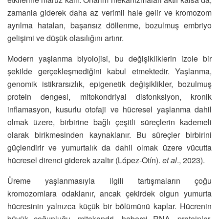
zamanla giderek daha az verimli hale gelir ve kromozom
ayrılma hataları, başarısız döllenme, bozulmuş embriyo
gelişimi ve düşük olasılığını artırır.
Modern yaşlanma biyolojisi, bu değişikliklerin izole bir
şekilde gerçekleşmediğini kabul etmektedir. Yaşlanma,
genomik istikrarsızlık, epigenetik değişiklikler, bozulmuş
protein dengesi, mitokondriyal disfonksiyon, kronik
inflamasyon, kusurlu otofaji ve hücresel yaşlanma dahil
olmak üzere, birbirine bağlı çeşitli süreçlerin kademeli
olarak birikmesinden kaynaklanır. Bu süreçler birbirini
güçlendirir ve yumurtalık da dahil olmak üzere vücutta
hücresel direnci giderek azaltır (López-Otín).
et al
., 2023).
Üreme yaşlanmasıyla ilgili tartışmaların çoğu
kromozomlara odaklanır, ancak çekirdek olgun yumurta
hücresinin yalnızca küçük bir bölümünü kaplar. Hücrenin
büyük çoğunluğu, mitokondri, haberci RNA, proteinler,