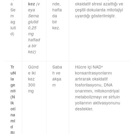
a
nde,
oksidatif stresi azalttığı ve
kez
(v
Se
hafta
çeşitli dokularda mitofajiyi
eya
m
da
uyardığı gösterilmiştir.
Sema
ag
bir
glutid
luti
kez.
0,25
d)
mg
haftad
a bir
kez)
Günd
Saba
Hücre içi NAD⁺
Tr
e iki
h ve
konsantrasyonlarını
uN
kez
akşa
artırarak oksidatif
ia
300
m
fosforilasyonu, DNA
ge
mg
onarımını, mitokondriyal
n®
metabolizmayı ve sirtuin
(N
yollarının aktivasyonunu
ik
destekler.
oti
na
mi
d
Ri