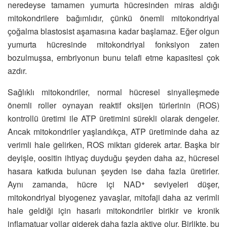
neredeyse tamamen yumurta hücresinden miras aldığı
mitokondrilere bağımlıdır, çünkü önemli mitokondriyal
çoğalma blastosist aşamasına kadar başlamaz. Eğer olgun
yumurta hücresinde mitokondriyal fonksiyon zaten
bozulmuşsa, embriyonun bunu telafi etme kapasitesi çok
azdır.
Sağlıklı mitokondriler, normal hücresel sinyalleşmede
önemli roller oynayan reaktif oksijen türlerinin (ROS)
kontrollü üretimi ile ATP üretimini sürekli olarak dengeler.
Ancak mitokondriler yaşlandıkça, ATP üretiminde daha az
verimli hale gelirken, ROS miktarı giderek artar. Başka bir
deyişle, oositin ihtiyaç duyduğu şeyden daha az, hücresel
hasara katkıda bulunan şeyden ise daha fazla üretirler.
Aynı zamanda, hücre içi NAD⁺ seviyeleri düşer,
mitokondriyal biyogenez yavaşlar, mitofaji daha az verimli
hale geldiği için hasarlı mitokondriler birikir ve kronik
inflamatuar yollar giderek daha fazla aktive olur. Birlikte, bu