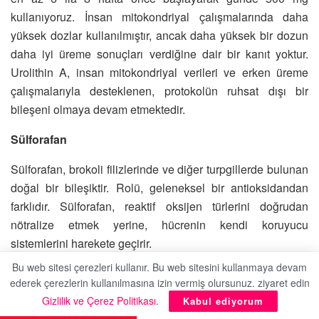
kullanıyoruz. İnsan mitokondriyal çalışmalarında daha
yüksek dozlar kullanılmıştır, ancak daha yüksek bir dozun
daha iyi üreme sonuçları verdiğine dair bir kanıt yoktur.
Urolithin A, insan mitokondriyal verileri ve erken üreme
çalışmalarıyla desteklenen, protokolün ruhsat dışı bir
bileşeni olmaya devam etmektedir.
Sülforafan
Sülforafan, brokoli filizlerinde ve diğer turpgillerde bulunan
doğal bir bileşiktir. Rolü, geleneksel bir antioksidandan
farklıdır. Sülforafan, reaktif oksijen türlerini doğrudan
nötralize etmek yerine, hücrenin kendi koruyucu
sistemlerini harekete geçirir.
Bu web sitesi çerezleri kullanır. Bu web sitesini kullanmaya devam
Başlıca etkisi Nrf2 yolu üzerinden gerçekleşir. Normal
ederek çerezlerin kullanılmasına izin vermiş olursunuz. ziyaret edin
koşullar altında, Nrf2 nispeten inaktif kalır. Hücre oksidatif
Gizlilik ve Çerez Politikası
.
Kabul ediyorum
veya metabolik strese maruz kaldığında, Nrf2 çekirdeğe