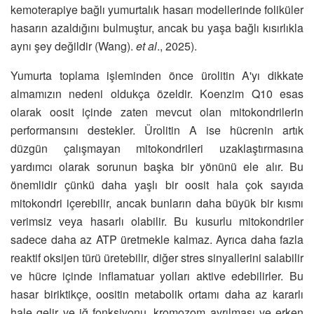
kemoterapiye bağlı yumurtalık hasarı modellerinde foliküler
hasarın azaldığını bulmuştur, ancak bu yaşa bağlı kısırlıkla
aynı şey değildir (Wang).
et al
., 2025).
Yumurta toplama işleminden önce ürolitin A'yı dikkate
almamızın nedeni oldukça özeldir. Koenzim Q10 esas
olarak oosit içinde zaten mevcut olan mitokondrilerin
performansını destekler. Ürolitin A ise hücrenin artık
düzgün çalışmayan mitokondrileri uzaklaştırmasına
yardımcı olarak sorunun başka bir yönünü ele alır. Bu
önemlidir çünkü daha yaşlı bir oosit hala çok sayıda
mitokondri içerebilir, ancak bunların daha büyük bir kısmı
verimsiz veya hasarlı olabilir. Bu kusurlu mitokondriler
sadece daha az ATP üretmekle kalmaz. Ayrıca daha fazla
reaktif oksijen türü üretebilir, diğer stres sinyallerini salabilir
ve hücre içinde inflamatuar yolları aktive edebilirler. Bu
hasar biriktikçe, oositin metabolik ortamı daha az kararlı
hale gelir ve iğ fonksiyonu, kromozom ayrılması ve erken