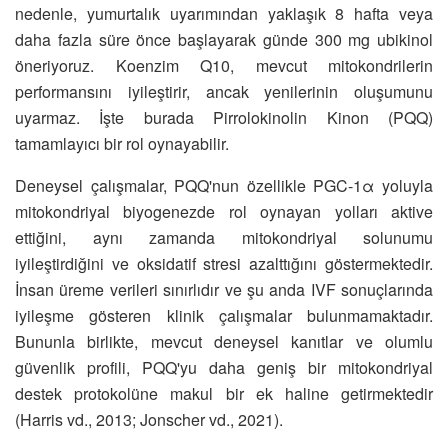
nedenle, yumurtalık uyarımından yaklaşık 8 hafta veya
daha fazla süre önce başlayarak günde 300 mg ubikinol
öneriyoruz. Koenzim Q10, mevcut mitokondrilerin
performansını iyileştirir, ancak yenilerinin oluşumunu
uyarmaz. İşte burada Pirrolokinolin Kinon (PQQ)
tamamlayıcı bir rol oynayabilir.
Deneysel çalışmalar, PQQ'nun özellikle PGC-1α yoluyla
mitokondriyal biyogenezde rol oynayan yolları aktive
ettiğini, aynı zamanda mitokondriyal solunumu
iyileştirdiğini ve oksidatif stresi azalttığını göstermektedir.
İnsan üreme verileri sınırlıdır ve şu anda IVF sonuçlarında
iyileşme gösteren klinik çalışmalar bulunmamaktadır.
Bununla birlikte, mevcut deneysel kanıtlar ve olumlu
güvenlik profili, PQQ'yu daha geniş bir mitokondriyal
destek protokolüne makul bir ek haline getirmektedir
(Harris vd., 2013; Jonscher vd., 2021).