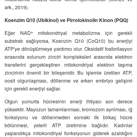
ark., 2019).
Koenzim Q10 (Ubikinol) ve Pirrolokinolin Kinon (PQQ)
Eğer NAD⁺ mitokondriyal metabolizma için gerekli
substratı sağlıyorsa, Koenzim Q10 (CoQ10) bu enerjiyi
ATP'ye dönüştürmeye yardımcı olur. Oksidatif fosforilasyon
sırasında solunum zinciri kompleksleri arasında elektron
transferini gerçekleştiren mitokondriyal elektron taşıma
zincirinin önemli bir bileşenidir. Bu işlemle üretilen ATP,
oosit olgunlaşması, döllenme ve erken embriyo gelişimi
için gerekli enerjiyi sağlar.
Olgun yumurta hücresinin enerji ihtiyacı son derece
yüksektir. Mayozun tamamlanması, kromozom ayrılması, iğ
fonksiyonu ve döllenmeden sonraki ilk birkaç hücre
bölünmesi, yeterli ATP üretimine bağlıdır. Kadınlar
yaşlandıkça mitokondriyal fonksiyonun giderek azaldığını