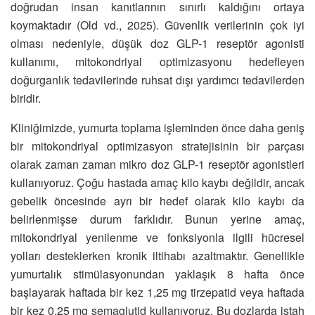
doğrudan insan kanıtlarının sınırlı kaldığını ortaya
koymaktadır (Old vd., 2025). Güvenlik verilerinin çok iyi
olması nedeniyle, düşük doz GLP-1 reseptör agonisti
kullanımı, mitokondriyal optimizasyonu hedefleyen
doğurganlık tedavilerinde ruhsat dışı yardımcı tedavilerden
biridir.
Kliniğimizde, yumurta toplama işleminden önce daha geniş
bir mitokondriyal optimizasyon stratejisinin bir parçası
olarak zaman zaman mikro doz GLP-1 reseptör agonistleri
kullanıyoruz. Çoğu hastada amaç kilo kaybı değildir, ancak
gebelik öncesinde ayrı bir hedef olarak kilo kaybı da
belirlenmişse durum farklıdır. Bunun yerine amaç,
mitokondriyal yenilenme ve fonksiyonla ilgili hücresel
yolları desteklerken kronik iltihabı azaltmaktır. Genellikle
yumurtalık stimülasyonundan yaklaşık 8 hafta önce
başlayarak haftada bir kez 1,25 mg tirzepatid veya haftada
bir kez 0,25 mg semaglutid kullanıyoruz. Bu dozlarda iştah