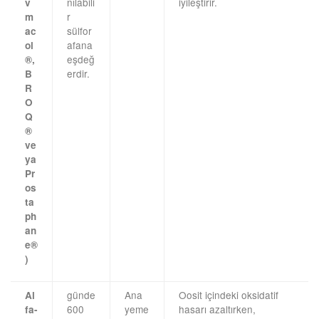
nılabili
iyileştirir.
v
r
m
sülfor
ac
afana
ol
eşdeğ
®,
erdir.
B
R
O
Q
®
ve
ya
Pr
os
ta
ph
an
e®
)
günde
Ana
Oosit içindeki oksidatif
Al
600
yeme
hasarı azaltırken,
fa-