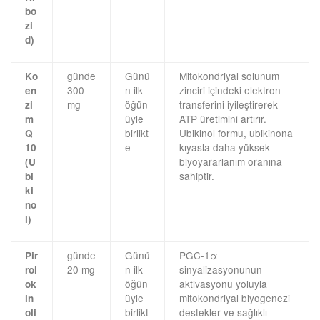
bo
zi
d)
günde
Günü
Mitokondriyal solunum
Ko
300
n ilk
zinciri içindeki elektron
en
mg
öğün
transferini iyileştirerek
zi
üyle
ATP üretimini artırır.
m
birlikt
Ubikinol formu, ubikinona
Q
e
kıyasla daha yüksek
10
biyoyararlanım oranına
(U
sahiptir.
bi
ki
no
l)
günde
Günü
PGC-1α
Pir
20 mg
n ilk
sinyalizasyonunun
rol
öğün
aktivasyonu yoluyla
ok
üyle
mitokondriyal biyogenezi
in
birlikt
destekler ve sağlıklı
oli