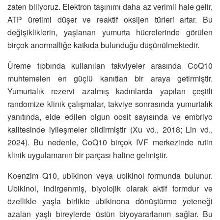
zaten biliyoruz. Elektron taşınımı daha az verimli hale gelir,
ATP üretimi düşer ve reaktif oksijen türleri artar. Bu
değişikliklerin, yaşlanan yumurta hücrelerinde görülen
birçok anormalliğe katkıda bulunduğu düşünülmektedir.
Üreme tıbbında kullanılan takviyeler arasında CoQ10
muhtemelen en güçlü kanıtları bir araya getirmiştir.
Yumurtalık rezervi azalmış kadınlarda yapılan çeşitli
randomize klinik çalışmalar, takviye sonrasında yumurtalık
yanıtında, elde edilen olgun oosit sayısında ve embriyo
kalitesinde iyileşmeler bildirmiştir (Xu vd., 2018; Lin vd.,
2024). Bu nedenle, CoQ10 birçok IVF merkezinde rutin
klinik uygulamanın bir parçası haline gelmiştir.
Koenzim Q10, ubikinon veya ubikinol formunda bulunur.
Ubikinol, indirgenmiş, biyolojik olarak aktif formdur ve
özellikle yaşla birlikte ubikinona dönüştürme yeteneği
azalan yaşlı bireylerde üstün biyoyararlanım sağlar. Bu