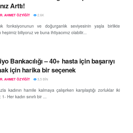
ız Arttı!
2.6K
DR. AHMET ÖZYIĞIT
ık fonksiyonunun ve doğurganlık seviyesinin yaşla birlikte
ı hepimiz biliyoruz ve buna ihtiyacımız olabilir...
yo Bankacılığı – 40+ hasta için başarıyı
mak için harika bir seçenek
3,5 BIN
DR. AHMET ÖZYIĞIT
azla kadının hamile kalmaya çalışırken karşılaştığı zorluklar iki
 1- Her kadın sınırlı bir ...