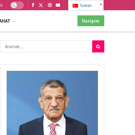
26
Turkish
AHAT
İletişim