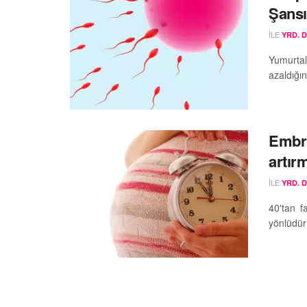
Şansın
ILE
YRD. 
Yumurtal
azaldığın
Embri
artır
ILE
YRD. 
40'tan f
yönlüdür: