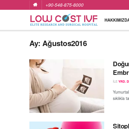
+90-548-875-8000
HAKKIMIZD
Ay:
Ağustos2016
Doğur
Embr
ILE
YRD. 
Yumurtal
sıklıkla t
Sitop