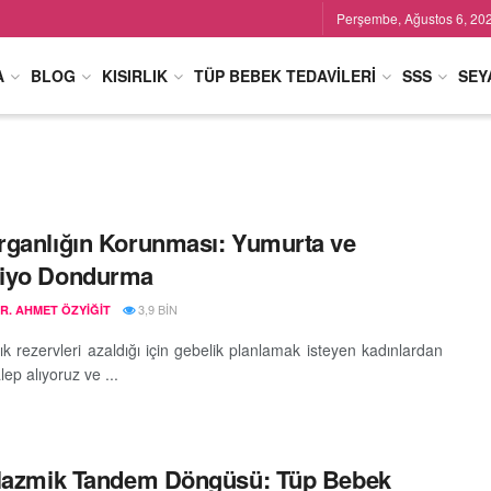
Perşembe, Ağustos 6, 20
A
BLOG
KISIRLIK
TÜP BEBEK TEDAVILERI
SSS
SEY
ganlığın Korunması: Yumurta ve
iyo Dondurma
3,9 BIN
DR. AHMET ÖZYIĞIT
ık rezervleri azaldığı için gebelik planlamak isteyen kadınlardan
alep alıyoruz ve ...
lazmik Tandem Döngüsü: Tüp Bebek