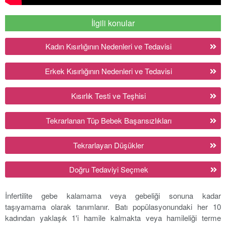
İlgili konular
Kadın Kısırlığının Nedenleri ve Tedavisi
Erkek Kısırlığının Nedenleri ve Tedavisi
Kısırlık Testi ve Teşhisi
Tekrarlanan Tüp Bebek Başarısızlıkları
Tekrarlayan Düşükler
Doğru Tedaviyi Seçmek
İnfertilite gebe kalamama veya gebeliği sonuna kadar
taşıyamama olarak tanımlanır. Batı popülasyonundaki her 10
kadından yaklaşık 1'i hamile kalmakta veya hamileliği terme