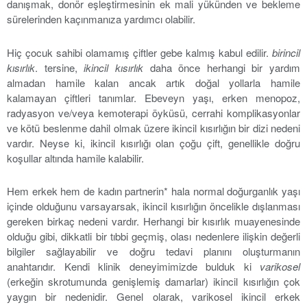
danışmak, donör eşleştirmesinin ek mali yükünden ve bekleme
sürelerinden kaçınmanıza yardımcı olabilir.
Hiç çocuk sahibi olamamış çiftler gebe kalmış kabul edilir.
birincil
kısırlık
. tersine,
ikincil kısırlık
daha önce herhangi bir yardım
almadan hamile kalan ancak artık doğal yollarla hamile
kalamayan çiftleri tanımlar. Ebeveyn yaşı, erken menopoz,
radyasyon ve/veya kemoterapi öyküsü, cerrahi komplikasyonlar
ve kötü beslenme dahil olmak üzere ikincil kısırlığın bir dizi nedeni
vardır. Neyse ki, ikincil kısırlığı olan çoğu çift, genellikle doğru
koşullar altında hamile kalabilir.
Hem erkek hem de kadın partnerin* hala normal doğurganlık yaşı
içinde olduğunu varsayarsak, ikincil kısırlığın öncelikle dışlanması
gereken birkaç nedeni vardır. Herhangi bir kısırlık muayenesinde
olduğu gibi, dikkatli bir tıbbi geçmiş, olası nedenlere ilişkin değerli
bilgiler sağlayabilir ve doğru tedavi planını oluşturmanın
anahtarıdır. Kendi klinik deneyimimizde bulduk ki
varikosel
(erkeğin skrotumunda genişlemiş damarlar) ikincil kısırlığın çok
yaygın bir nedenidir. Genel olarak, varikosel ikincil erkek