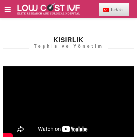
Turkish
KISIRLIK
Teşhis ve Yönetim