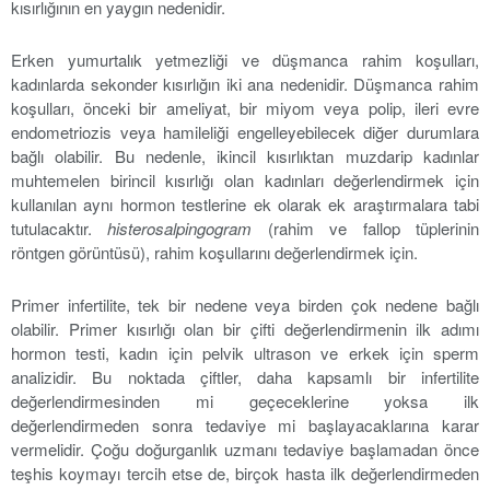
kısırlığının en yaygın nedenidir.
Erken yumurtalık yetmezliği ve düşmanca rahim koşulları,
kadınlarda sekonder kısırlığın iki ana nedenidir. Düşmanca rahim
koşulları, önceki bir ameliyat, bir miyom veya polip, ileri evre
endometriozis veya hamileliği engelleyebilecek diğer durumlara
bağlı olabilir. Bu nedenle, ikincil kısırlıktan muzdarip kadınlar
muhtemelen birincil kısırlığı olan kadınları değerlendirmek için
kullanılan aynı hormon testlerine ek olarak ek araştırmalara tabi
tutulacaktır.
histerosalpingogram
(rahim ve fallop tüplerinin
röntgen görüntüsü), rahim koşullarını değerlendirmek için.
Primer infertilite, tek bir nedene veya birden çok nedene bağlı
olabilir. Primer kısırlığı olan bir çifti değerlendirmenin ilk adımı
hormon testi, kadın için pelvik ultrason ve erkek için sperm
analizidir. Bu noktada çiftler, daha kapsamlı bir infertilite
değerlendirmesinden mi geçeceklerine yoksa ilk
değerlendirmeden sonra tedaviye mi başlayacaklarına karar
vermelidir. Çoğu doğurganlık uzmanı tedaviye başlamadan önce
teşhis koymayı tercih etse de, birçok hasta ilk değerlendirmeden