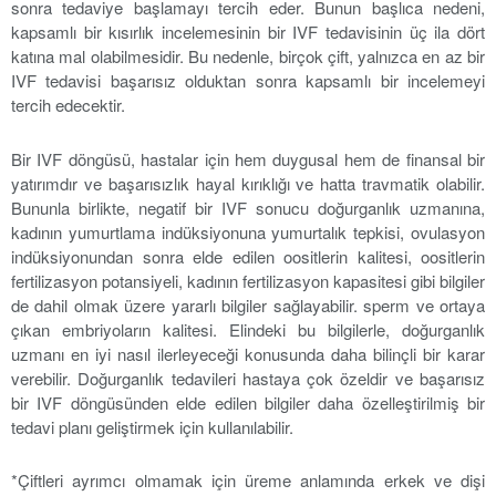
sonra tedaviye başlamayı tercih eder. Bunun başlıca nedeni,
kapsamlı bir kısırlık incelemesinin bir IVF tedavisinin üç ila dört
katına mal olabilmesidir. Bu nedenle, birçok çift, yalnızca en az bir
IVF tedavisi başarısız olduktan sonra kapsamlı bir incelemeyi
tercih edecektir.
Bir IVF döngüsü, hastalar için hem duygusal hem de finansal bir
yatırımdır ve başarısızlık hayal kırıklığı ve hatta travmatik olabilir.
Bununla birlikte, negatif bir IVF sonucu doğurganlık uzmanına,
kadının yumurtlama indüksiyonuna yumurtalık tepkisi, ovulasyon
indüksiyonundan sonra elde edilen oositlerin kalitesi, oositlerin
fertilizasyon potansiyeli, kadının fertilizasyon kapasitesi gibi bilgiler
de dahil olmak üzere yararlı bilgiler sağlayabilir. sperm ve ortaya
çıkan embriyoların kalitesi. Elindeki bu bilgilerle, doğurganlık
uzmanı en iyi nasıl ilerleyeceği konusunda daha bilinçli bir karar
verebilir. Doğurganlık tedavileri hastaya çok özeldir ve başarısız
bir IVF döngüsünden elde edilen bilgiler daha özelleştirilmiş bir
tedavi planı geliştirmek için kullanılabilir.
*Çiftleri ayrımcı olmamak için üreme anlamında erkek ve dişi