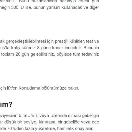
deceksiniz. Bunu buzdolabında saklayıp ertesi gün
rneğin 300 IU ise, bunun yarısını kullanacak ve diğer
erçekleştirilebilmesi için prestijli klinikler, test ve
ıbrıs'ta kalış süreniz 8 güne kadar inecektir. Bununla
'a toplam 20 gün gelebilirsiniz, böylece tüm tedaviniz
i için lütfen Konaklama bölümümüze bakın.
rım?
viyesinin 5 mIU/mL veya üzerinde olması gebeliğin
dar düşük bir seviye, kimyasal bir gebeliğe veya geç
inde 70%'den fazla yükselirse, hamilelik onaylanır.