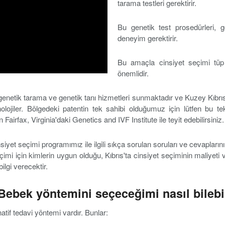
tarama testleri gerektirir.
Bu genetik test prosedürleri, g
deneyim gerektirir.
Bu amaçla cinsiyet seçimi tüp
önemlidir.
 genetik tarama ve genetik tanı hizmetleri sunmaktadır ve Kuzey Kı
lojiler. Bölgedeki patentin tek sahibi olduğumuz için lütfen bu tek
airfax, Virginia'daki Genetics and IVF Institute ile teyit edebilirsiniz.
et seçimi programımız ile ilgili sıkça sorulan soruları ve cevapların
seçimi için kimlerin uygun olduğu, Kıbrıs'ta cinsiyet seçiminin maliy
ilgi verecektir.
Bebek yöntemini seçeceğimi nasıl bilebi
tif tedavi yöntemi vardır. Bunlar: