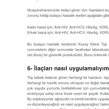
Muayenehanemizde tedavi gören tüm hastaların bul
zorunlu kıldığı bulaşıcı hastalık testleri aşağıdaki gibi
Kadın hasta için: Anti-HIV, Anti-HCV, HbsAg, VDR
Erkek hasta için: Anti-HIV, Anti-HCV, HbsAg, VDRL
Bu bulaşıcı hastalık testlerinin Kuzey Kıbrıs Tüp
numunelerin diğer numuneler tarafından laboratuar
üst düzey bir güvenlik protokolüdür. Bunu önlemek iç
6- İlaçları nasıl uygulamalıyı
Tüp bebek tedavisi gören herhangi bir hastanın, tüp 
herhangi bir kısırlık sorunu olmayan ve doğal olarak 
çok sayıda yumurta üretilebilmesi için yumurtalıklar
embriyoya sahip olma fırsatı veren bir şeydir. Kullan
Bu enjeksiyonlar ağrısızdır ve kendi kendine uygulan
ve düzenleyeceğiniz ve nasıl uygulayacağınız hakkında