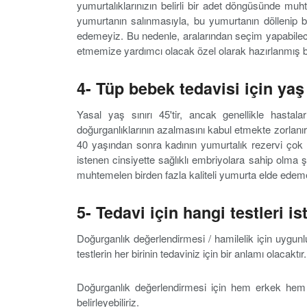
yumurtalıklarınızın belirli bir adet döngüsünde mu
yumurtanın salınmasıyla, bu yumurtanın döllenip bi
edemeyiz. Bu nedenle, aralarından seçim yapabilec
etmemize yardımcı olacak özel olarak hazırlanmış b
4- Tüp bebek tedavisi için yaş 
Yasal yaş sınırı 45'tir, ancak genellikle hastal
doğurganlıklarının azalmasını kabul etmekte zorlanırla
40 yaşından sonra kadının yumurtalık rezervi çok hı
istenen cinsiyette sağlıklı embriyolara sahip olma 
muhtemelen birden fazla kaliteli yumurta elde edeme
5- Tedavi için hangi testleri i
Doğurganlık değerlendirmesi / hamilelik için uygunlu
testlerin her birinin tedaviniz için bir anlamı olacaktır.
Doğurganlık değerlendirmesi için hem erkek hem 
belirleyebiliriz.