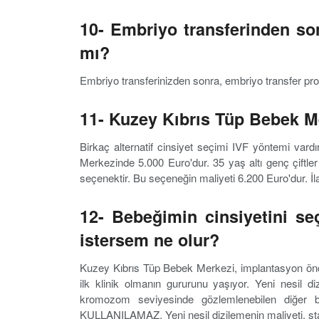
10- Embriyo transferinden s
mı?
Embriyo transferinizden sonra, embriyo transfer pro
11- Kuzey Kıbrıs Tüp Bebek Me
Birkaç alternatif cinsiyet seçimi IVF yöntemi vardı
Merkezinde 5.000 Euro'dur. 35 yaş altı genç çiftler
seçenektir. Bu seçeneğin maliyeti 6.200 Euro'dur. İla
12- Bebeğimin cinsiyetini se
istersem ne olur?
Kuzey Kıbrıs Tüp Bebek Merkezi, implantasyon önces
ilk klinik olmanın gururunu yaşıyor. Yeni nesil d
kromozom seviyesinde gözlemlenebilen diğer b
KULLANILAMAZ. Yeni nesil dizilemenin maliyeti, sta