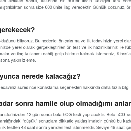
lacı aldıktan sonra, flakonda bir miktar ilacın kaldığını fark e
rıştırıldıktan sonra size 600 ünite ilaç verecektir. Günlük dozunuz, ö
 gerekecek?
duğunu biliyoruz. Bu nedenle, ön çalışma ve ilk tedavinizin yerel olarak g
nizde yerel olarak gerçekleştirilen ön test ve ilk hazırlıklarınız ile K
malar ve ilaç kullanımı dahil) gelip bizimle kalmak isterseniz, Kıbrıs
n sona yakın izleme.
boyunca nerede kalacağız?
. Tedaviniz süresince konaklama seçenekleri hakkında daha fazla bilg
kadar sonra hamile olup olmadığımı anla
sferinizden 12 gün sonra beta hCG testi yapılacaktır. Beta hCG se
 aralığındaki “düşük” sonuçlara dikkatle yaklaşılmalıdır, çünkü bu ka
n ilk testten 48 saat sonra yeniden test istenmelidir. Seviye 48 saat iç