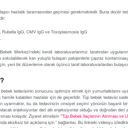
aşıcı hastalık taramasından geçmesi gerekmektedir. Buna donör teda
dir:
L, Rubella IgG, CMV IgG ve Toxoplasmosis IgG
.
 Bebek Merkezi'ndeki kendi laboratuvarlarımız tarafından uygulanm
a sokulabilecek kan yoluyla bulaşan patojenlerle çapraz kontaminasy
in, yeni bir düzenleme olarak üçüncü taraf laboratuvarlardan bulaşıcı h
m?
bebek tedavisinin sonucunu optimize etmek için yumurtalıklarını uyarm
hamile kalabilen hastalar için de geçerlidir. Tüp bebek tedavisi sadece
ı uyarmaktır, bu da tedavinizin cinsiyet seçimi yönünün başarılı bir 
ılacak enjeksiyonlar deri altı enjeksiyonlar olduğu ve doğrudan deri al
ması kolaydır. Ziyaret etmelisin "
Tüp Bebek İlaçlarının Alınması ve
 eksiksiz bir açıklama için ” bağlantısı. Bu linkteki videoyu izledikten