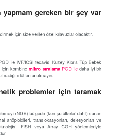
n yapmam gereken bir şey var
mek için size verilen özel kılavuzlar olacaktır.
ır. PGD ile IVF/ICSI tedavisi Kuzey Kıbrıs Tüp Bebek
er için kombine
mikro sıralama
PGD ile
daha iyi bir
olmadığını lütfen unutmayın.
netik problemler için taramak
izilemeyi (NGS) bölgede (komşu ülkeler dahil) sunan
 anöploidileri, translokasyonları, delesyonları ve
eknolojisi, FISH veya Array CGH yöntemleriyle
dur.