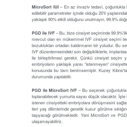
MicroSort IUI
– En az invaziv tedavi, çoğunlukla k
edilebilir parametreler içinde olduğu 20'li yaşlarınd
yaklaşık 90% etkili olduğunu unutmayın. 99.9% doğru c
PGD ile IVF
– Bu, bize cinsiyet seçiminde 99.9%'li
mevcut olan en mükemmel IVF cinsiyet seçimi teda
bozuklukları ortadan kaldırmanın bir yoludur. Bu 
IVF düzenlemesindeki son değişikliklerle, implanta
ile birleştirilmesi gerekir. Çünkü cinsiyet seçim
embriyoların yaklaşık yarısı “istenmeyen” cinsiyett
konusunda bu tavrı benimsemiştir. Kuzey Kıbrıs'ta 
durumunda yapılabilir.
PGD ile MicroSort IVF
– Bu seçenek çoğunlukla ka
toplanabilecek yumurta sayısı düşük olacaktır. İşt
istenen cinsiyetteki embriyolara dönüşmesini sağlaya
ileri yaş dilimlerinde genetik kusur görülme sıklı
taşıyacağı görülmektedir. Yani MicroSort ve PGD y
ulaşamayabiliriz.