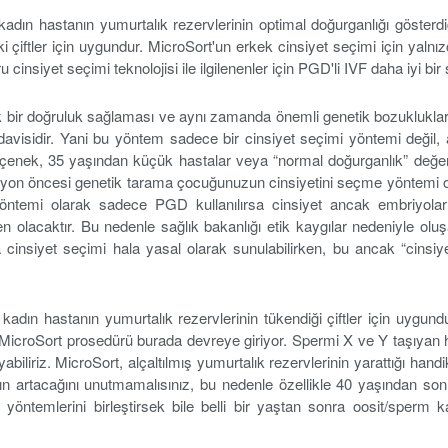
adın hastanın yumurtalık rezervlerinin optimal doğurganlığı göster
aki çiftler için uygundur. MicroSort'un erkek cinsiyet seçimi için yaln
insiyet seçimi teknolojisi ile ilgilenenler için PGD'li IVF daha iyi bir
k bir doğruluk sağlaması ve aynı zamanda önemli genetik bozukluklar
visidir. Yani bu yöntem sadece bir cinsiyet seçimi yöntemi değil,
seçenek, 35 yaşından küçük hastalar veya “normal doğurganlık” değer
syon öncesi genetik tarama çocuğunuzun cinsiyetini seçme yöntemi ol
 yöntemi olarak sadece PGD kullanılırsa cinsiyet ancak embriyolar
en olacaktır. Bu nedenle sağlık bakanlığı etik kaygılar nedeniyle olu
cinsiyet seçimi hala yasal olarak sunulabilirken, bu ancak “cinsiye
dın hastanın yumurtalık rezervlerinin tükendiği çiftler için uygund
e MicroSort prosedürü burada devreye giriyor. Spermi X ve Y taşıyan 
biliriz. MicroSort, alçaltılmış yumurtalık rezervlerinin yarattığı han
ğının artacağını unutmamalısınız, bu nedenle özellikle 40 yaşından 
öntemlerini birleştirsek bile belli bir yaştan sonra oosit/sperm k