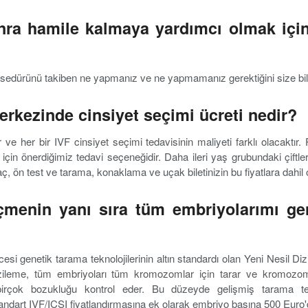
onra hamile kalmaya yardımcı olmak içi
sedürünü takiben ne yapmanız ve ne yapmamanız gerektiğini size bildir
rkezinde cinsiyet seçimi ücreti nedir?
r ve her bir IVF cinsiyet seçimi tedavisinin maliyeti farklı olacakt
 için önerdiğimiz tedavi seçeneğidir. Daha ileri yaş grubundaki çiftl
ç, ön test ve tarama, konaklama ve uçak biletinizin bu fiyatlara dahil 
çmenin yanı sıra tüm embriyolarımı ge
i genetik tarama teknolojilerinin altın standardı olan Yeni Nesil D
izileme, tüm embriyoları tüm kromozomlar için tarar ve kromozomal
irçok bozukluğu kontrol eder. Bu düzeyde gelişmiş tarama t
ndart IVF/ICSI fiyatlandırmasına ek olarak embriyo başına 500 Euro'