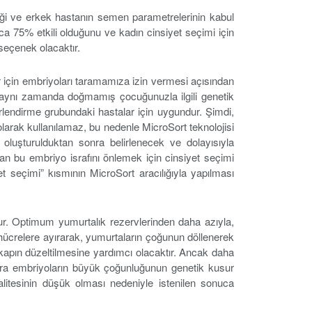
diği ve erkek hastanın semen parametrelerinin kabul
ızca 75% etkili olduğunu ve kadın cinsiyet seçimi için
 seçenek olacaktır.
 için embriyoları taramamıza izin vermesi açısından
 aynı zamanda doğmamış çocuğunuzla ilgili genetik
lendirme grubundaki hastalar için uygundur. Şimdi,
arak kullanılamaz, bu nedenle MicroSort teknolojisi
 oluşturulduktan sonra belirlenecek ve dolayısıyla
şan bu embriyo israfını önlemek için cinsiyet seçimi
t seçimi” kısmının MicroSort aracılığıyla yapılması
ur. Optimum yumurtalık rezervlerinden daha azıyla,
hücrelere ayırarak, yumurtaların çoğunun döllenerek
dikapın düzeltilmesine yardımcı olacaktır. Ancak daha
sonra embriyoların büyük çoğunluğunun genetik kusur
alitesinin düşük olması nedeniyle istenilen sonuca