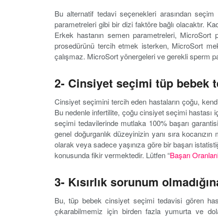
Bu alternatif tedavi seçenekleri arasından seçim
parametreleri gibi bir dizi faktöre bağlı olacaktır.
Erkek hastanın semen parametreleri, MicroSort pr
prosedürünü tercih etmek isterken, MicroSort mekan
çalışmaz. MicroSort yönergeleri ve gerekli sperm para
2- Cinsiyet seçimi tüp bebek t
Cinsiyet seçimini tercih eden hastaların çoğu, kendi
Bu nedenle infertilite, çoğu cinsiyet seçimi hastası 
seçimi tedavilerinde mutlaka 100% başarı garantisi
genel doğurganlık düzeyinizin yanı sıra kocanızın me
olarak veya sadece yaşınıza göre bir başarı istatisti
konusunda fikir vermektedir. Lütfen “
Başarı Oranları
3- Kısırlık sorunum olmadığı
Bu, tüp bebek cinsiyet seçimi tedavisi gören hast
çıkarabilmemiz için birden fazla yumurta ve dola