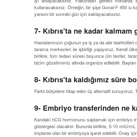
iyi anlayacaksınız. Flakondan gerekli miktarda i
kullanacaksınız. Örneğin, bir şişe Gonal-F 450 iu ka
yarısını bir sonraki gün için saklayacaksınız.
7- Kıbrıs'ta ne kadar kalmam
Hastalarımızın çoğunun ya iş ya da aile taahhütleri ol
tarama merkezleri ile işbirliği yapıyoruz. Kendi ülke
birlikte, tüm tedavi süresi boyunca (ön testler, tara
bizim gözetimimiz altında organize edilebilir. Başta
8- Kıbrıs'ta kaldığımız süre 
Farklı bütçelere hitap eden üç alternatif sunuyoruz
9- Embriyo transferinden ne 
Kandaki hCG hormonunu saptamak için embriyo tran
göstergesi olacaktır. Bununla birlikte, 5-10 mIU/mL
implante olan bir embriyoya işaret edebilir. Onay içi