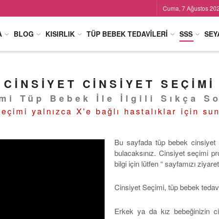
Cuma, 7 Ağustos 20
A
BLOG
KISIRLIK
TÜP BEBEK TEDAVILERI
SSS
SEY
CINSIYET CINSIYET SEÇIMI
mi Tüp Bebek İle İlgili Sıkça S
seçimi yalnızca X'e bağlı hastalıklar için su
Bu sayfada tüp bebek cinsiyet s
bulacaksınız. Cinsiyet seçimi p
bilgi için lütfen “ sayfamızı ziyare
Cinsiyet Seçimi, tüp bebek tedavi
Erkek ya da kız bebeğinizin ci