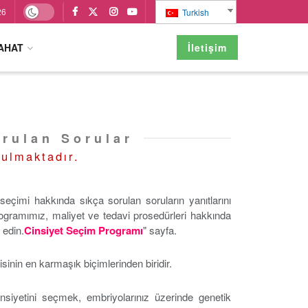
26
Turkish
AHAT
İletişim
orulan Sorular
nulmaktadır.
eçimi hakkında sıkça sorulan soruların yanıtlarını
rogramımız, maliyet ve tedavi prosedürleri hakkında
t edin.
Cinsiyet Seçim Programı
" sayfa.
sinin en karmaşık biçimlerinden biridir.
nsiyetini seçmek, embriyolarınız üzerinde genetik