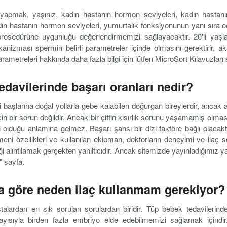
 yapmak, yaşınız, kadın hastanın hormon seviyeleri, kadın hastan
 Kadın hastanın hormon seviyeleri, yumurtalık fonksiyonunun yanı sıra o
osedürüne uygunluğu değerlendirmemizi sağlayacaktır. 20'li yaşla
izması spermin belirli parametreler içinde olmasını gerektirir, ak
metreleri hakkında daha fazla bilgi için lütfen MicroSort Kılavuzları s
edavilerinde başarı oranları nedir?
 başlarına doğal yollarla gebe kalabilen doğurgan bireylerdir, ancak a
için bir sorun değildir. Ancak bir çiftin kısırlık sorunu yaşamamış ol
 olduğu anlamına gelmez. Başarı şansı bir dizi faktöre bağlı olacakt
ni özellikleri ve kullanılan ekipman, doktorların deneyimi ve ilaç se
ği alıntılamak gerçekten yanıltıcıdır. Ancak sitemizde yayınladığımız y
" sayfa.
na göre neden ilaç kullanmam gerekiyor?
alardan en sık sorulan sorulardan biridir. Tüp bebek tedavilerinde 
yısıyla birden fazla embriyo elde edebilmemizi sağlamak içindir. 