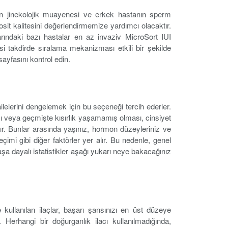
ın jinekolojik muayenesi ve erkek hastanın sperm
osit kalitesini değerlendirmemize yardımcı olacaktır.
rındaki bazı hastalar en az invaziv MicroSort IUI
si takdirde sıralama mekanizması etkili bir şekilde
ayfasını kontrol edin.
ilelerini dengelemek için bu seçeneği tercih ederler.
ması veya geçmişte kısırlık yaşamamış olması, cinsiyet
ır. Bunlar arasında yaşınız, hormon düzeyleriniz ve
çimi gibi diğer faktörler yer alır. Bu nedenle, genel
aşa dayalı istatistikler aşağı yukarı neye bakacağınız
kullanılan ilaçlar, başarı şansınızı en üst düzeye
Herhangi bir doğurganlık ilacı kullanılmadığında,