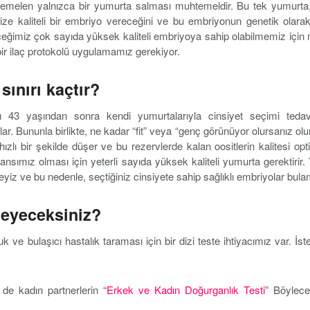
htemelen yalnızca bir yumurta salması muhtemeldir. Bu tek yumurta, 
ze kaliteli bir embriyo vereceğini ve bu embriyonun genetik olarak s
eğimiz çok sayıda yüksek kaliteli embriyoya sahip olabilmemiz için
ir ilaç protokolü uygulamamız gerekiyor.
sınırı kaçtır?
arı 43 yaşından sonra kendi yumurtalarıyla cinsiyet seçimi tedav
r. Bununla birlikte, ne kadar “fit” veya “genç görünüyor olursanız olun
zlı bir şekilde düşer ve bu rezervlerde kalan oositlerin kalitesi op
şansımız olması için yeterli sayıda yüksek kaliteli yumurta gerektirir
yiz ve bu nedenle, seçtiğiniz cinsiyete sahip sağlıklı embriyolar bula
steyeceksiniz?
k ve bulaşıcı hastalık taraması için bir dizi teste ihtiyacımız var. İs
de kadın partnerlerin “
Erkek ve Kadın Doğurganlık Testi
” Böylece