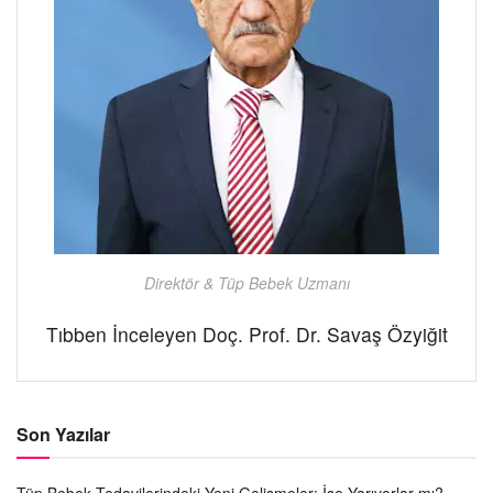
Direktör & Tüp Bebek Uzmanı
Tıbben İnceleyen Doç. Prof. Dr. Savaş Özyiğit
Son Yazılar
Tüp Bebek Tedavilerindeki Yeni Gelişmeler: İşe Yarıyorlar mı?