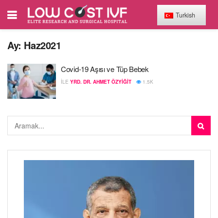
Turkish
Ay:
Haz2021
Covid-19 Aşısı ve Tüp Bebek
ILE
YRD. DR. AHMET ÖZYIĞIT
1.5K