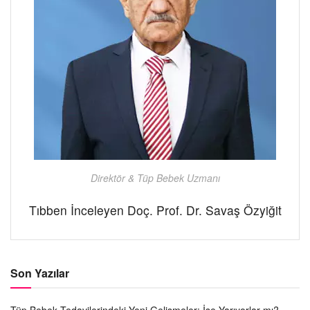
Direktör & Tüp Bebek Uzmanı
Tıbben İnceleyen Doç. Prof. Dr. Savaş Özyiğit
Son Yazılar
Tüp Bebek Tedavilerindeki Yeni Gelişmeler: İşe Yarıyorlar mı?