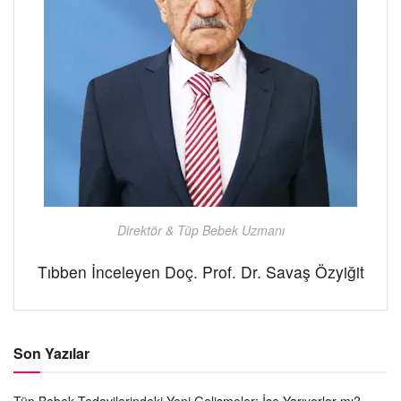
Direktör & Tüp Bebek Uzmanı
Tıbben İnceleyen Doç. Prof. Dr. Savaş Özyiğit
Son Yazılar
Tüp Bebek Tedavilerindeki Yeni Gelişmeler: İşe Yarıyorlar mı?