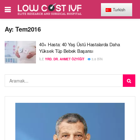
Turkish
Ay:
Tem2016
40+ Hasta: 40 Yaş Üstü Hastalarda Daha
Yüksek Tüp Bebek Başarısı
ILE
YRD. DR. AHMET ÖZYIĞIT
3,6 BIN