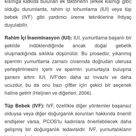
kısırlığa katkıda bulunan ek faktörlerin (erkek kısırlığı gibi)
olduğu durumlarda, rahim içi tohumlama (IUI) veya tüp
bebek (IVF) gibi yardımcı üreme tekniklerine ihtiyaç
duyulabilir.
Rahim İçi İnseminasyon (IUI):
IUI, yumurtlama başarılı bir
şekilde indüklendiğinde ancak doğal gebelik
oluşmadığında sıklıkla düşünülür. Bu prosedür, yıkanmış
spermin yumurtlama zamanı civarında doğrudan uterusa
yerleştirilmesini içerir ve spermin yumurtayla buluşma
şansını artırır. IUI, IVF'den daha az invaziv ve daha
ucuzdur, bu da onu bazı çiftler için çekici bir seçenek
haline getirir (Heijnen ve diğerleri, 2006).
Tüp Bebek (IVF):
IVF, özellikle diğer yöntemler başarısız
olduysa veya diğer doğurganlık sorunları hakkında önemli
endişeler varsa, PCOS'lu kadınlara önerilebilecek daha
gelişmiş bir doğurganlık tedavisidir. IVF, yumurtalıkların