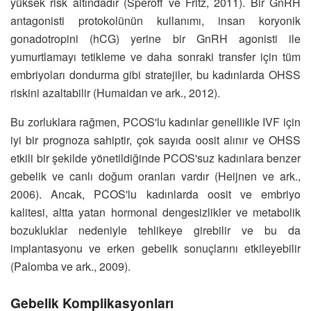
yüksek risk altındadır (Speroff ve Fritz, 2011). Bir GnRH
antagonisti protokolünün kullanımı, insan koryonik
gonadotropini (hCG) yerine bir GnRH agonisti ile
yumurtlamayı tetikleme ve daha sonraki transfer için tüm
embriyoları dondurma gibi stratejiler, bu kadınlarda OHSS
riskini azaltabilir (Humaidan ve ark., 2012).
Bu zorluklara rağmen, PCOS'lu kadınlar genellikle IVF için
iyi bir prognoza sahiptir, çok sayıda oosit alınır ve OHSS
etkili bir şekilde yönetildiğinde PCOS'suz kadınlara benzer
gebelik ve canlı doğum oranları vardır (Heijnen ve ark.,
2006). Ancak, PCOS'lu kadınlarda oosit ve embriyo
kalitesi, altta yatan hormonal dengesizlikler ve metabolik
bozukluklar nedeniyle tehlikeye girebilir ve bu da
implantasyonu ve erken gebelik sonuçlarını etkileyebilir
(Palomba ve ark., 2009).
Gebelik Komplikasyonları