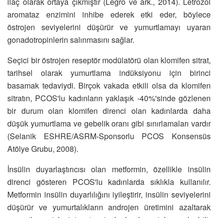
ilaç olarak ortaya çıkmıştır (Legro ve ark., 2014). Letrozol
aromataz enzimini inhibe ederek etki eder, böylece
östrojen seviyelerini düşürür ve yumurtlamayı uyaran
gonadotropinlerin salınmasını sağlar.
Seçici bir östrojen reseptör modülatörü olan klomifen sitrat,
tarihsel olarak yumurtlama indüksiyonu için birinci
basamak tedaviydi. Birçok vakada etkili olsa da klomifen
sitratın, PCOS'lu kadınların yaklaşık -40%'sinde gözlenen
bir durum olan klomifen direnci olan kadınlarda daha
düşük yumurtlama ve gebelik oranı gibi sınırlamaları vardır
(Selanik ESHRE/ASRM-Sponsorlu PCOS Konsensüs
Atölye Grubu, 2008).
İnsülin duyarlaştırıcısı olan metformin, özellikle insülin
direnci gösteren PCOS'lu kadınlarda sıklıkla kullanılır.
Metformin insülin duyarlılığını iyileştirir, insülin seviyelerini
düşürür ve yumurtalıkların androjen üretimini azaltarak