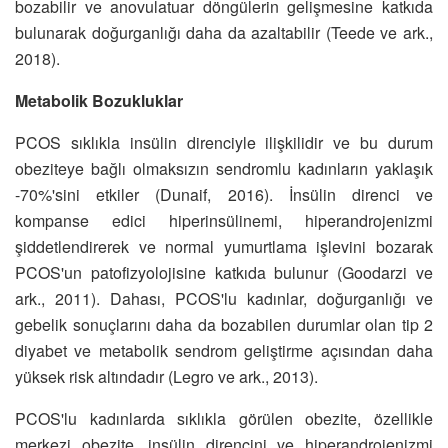
bozabilir ve anovulatuar döngülerin gelişmesine katkıda
bulunarak doğurganlığı daha da azaltabilir (Teede ve ark.,
2018).
Metabolik Bozukluklar
PCOS sıklıkla insülin direnciyle ilişkilidir ve bu durum
obeziteye bağlı olmaksızın sendromlu kadınların yaklaşık
-70%'sini etkiler (Dunaif, 2016). İnsülin direnci ve
kompanse edici hiperinsülinemi, hiperandrojenizmi
şiddetlendirerek ve normal yumurtlama işlevini bozarak
PCOS'un patofizyolojisine katkıda bulunur (Goodarzi ve
ark., 2011). Dahası, PCOS'lu kadınlar, doğurganlığı ve
gebelik sonuçlarını daha da bozabilen durumlar olan tip 2
diyabet ve metabolik sendrom geliştirme açısından daha
yüksek risk altındadır (Legro ve ark., 2013).
PCOS'lu kadınlarda sıklıkla görülen obezite, özellikle
merkezi obezite, insülin direncini ve hiperandrojenizmi