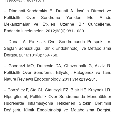
– Diamanti-Kandarakis E, Dunaif A. İnsülin Direnci ve
Polikistik Over Sendromu Yeniden Ele Alındı:
Mekanizmalar ve Etkileri Üzerine Bir Güncelleme.
Endokrin İncelemeleri. 2012;33(6):981-1030.
– Dunaif A. Polikistik Over Sendromunda Perspektifler:
Saçtan Sonsuzluğa. Klinik Endokrinoloji ve Metabolizma
Dergisi. 2016;101(3):759-768.
– Goodarzi MO, Dumesic DA, Chazenbalk G, Azziz R.
Polikistik Over Sendromu: Etiyoloji, Patogenez ve Tanı.
Nature Reviews Endocrinology. 2011;7(4):219-231.
– González F, Sia CL, Stanczyk FZ, Blair HE, Kraynak LR.
Hiperglisemi, Polikistik Over Sendromunda Mononükleer
Hücrelerde İnflamasyonla Tetiklenen Sitokin Üretimini
Değiştirir. Klinik Endokrinoloji ve Metabolizma Dergisi.