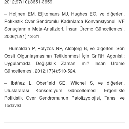
2012;97(10):3651-3659.
– Heijnen EM, Eijkemans MJ, Hughes EG, ve diğerleri.
Polikistik Over Sendromlu Kadınlarda Konvansiyonel IVF
Sonuçlarının Meta-Analizleri. İnsan Üreme Güncellemesi.
2006;12(1):13-21.
– Humaidan P, Polyzos NP, Alsbjerg B, ve diğerleri. Son
Oosit Olgunlaşmasının Tetiklenmesi İçin GnRH Agonisti:
Uygulamada Değişiklik Zamanı mı? İnsan Üreme
Güncellemesi. 2012;17(4):510-524.
– Ibáñez L, Oberfield SE, Witchel S, ve diğerleri.
Uluslararası Konsorsiyum Güncellemesi: Ergenlikte
Polikistik Over Sendromunun Patofizyolojisi, Tanısı ve
Tedavisi