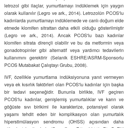
letrozol gibi ilaçlar, yumurtlamayı indüklemek için yaygın
olarak kullanılır (Legro ve ark., 2014). Letrozolün PCOS'lu
kadınlarda yumurtlamayı indüklemede ve canlı doğum elde
etmede klomifen sitrattan daha etkili olduğu gösterilmiştir
(Legro ve ark., 2014). Ancak PCOS'lu bazı kadınlar
klomifen sitrata dirençli olabilir ve bu da metformin veya
gonadotropinler gibi alternatif veya yardımcı tedavilerin
kullanımını gerektirir (Selanik ESHRE/ASRM-Sponsorlu
PCOS Mutabakat Çalıştayı Grubu, 2008).
IVF, özellikle yumurtlama indüksiyonuna yanıt vermeyen
veya ek kısırlık faktörleri olan PCOS'lu kadınlar için başka
bir tedavi seçeneğidir. Bununla birlikte, IVF geçiren
PCOS'lu kadınlar, genişlemiş yumurtalıklar ve karın ve
göğüste sıvı birikimi ile karakterize, potansiyel olarak
yaşamı tehdit eden bir komplikasyon olan yumurtalık
hiperstimülasyon sendromu (OHSS) açısından daha