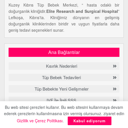
Kuzey Kıbrıs Tüp Bebek Merkezi, “ hasta odaklı bir
doğurganlık kliniğidir.
Elite Research and Surgical Hospital
”
Lefkoşa, Kıbrıs'ta. Kliniğimiz dünyanın en gelişmiş
doğurganlık kliniklerinden biridir ve uygun fiyatlarla daha
geniş tedavi seçenekleri sunar.
Ana Bağlantılar
Kısırlık Nedenleri
Tüp Bebek Tedavileri
Tüp Bebekte Yeni Gelişmeler
IVF İle İlgili SSS
Bu web sitesi çerezleri kullanır. Bu web sitesini kullanmaya devam
Kıbrıs Tüp Bebek Merkezi Hakkında
ederek çerezlerin kullanılmasına izin vermiş olursunuz. ziyaret edin
Gizlilik ve Çerez Politikası
.
Kabul ediyorum
İletişim Kıbrıs Tüp Bebek Merkezi