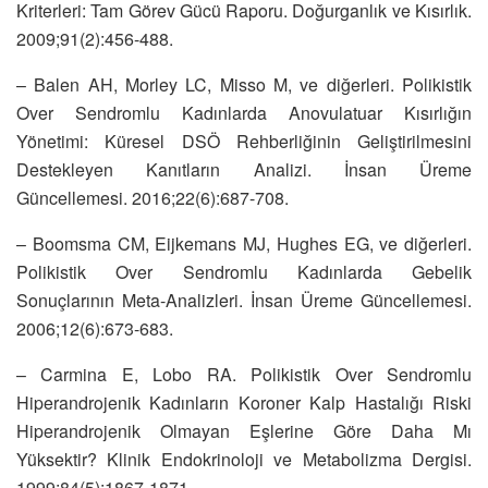
Kriterleri: Tam Görev Gücü Raporu. Doğurganlık ve Kısırlık.
2009;91(2):456-488.
– Balen AH, Morley LC, Misso M, ve diğerleri. Polikistik
Over Sendromlu Kadınlarda Anovulatuar Kısırlığın
Yönetimi: Küresel DSÖ Rehberliğinin Geliştirilmesini
Destekleyen Kanıtların Analizi. İnsan Üreme
Güncellemesi. 2016;22(6):687-708.
– Boomsma CM, Eijkemans MJ, Hughes EG, ve diğerleri.
Polikistik Over Sendromlu Kadınlarda Gebelik
Sonuçlarının Meta-Analizleri. İnsan Üreme Güncellemesi.
2006;12(6):673-683.
– Carmina E, Lobo RA. Polikistik Over Sendromlu
Hiperandrojenik Kadınların Koroner Kalp Hastalığı Riski
Hiperandrojenik Olmayan Eşlerine Göre Daha Mı
Yüksektir? Klinik Endokrinoloji ve Metabolizma Dergisi.
1999;84(5):1867-1871.