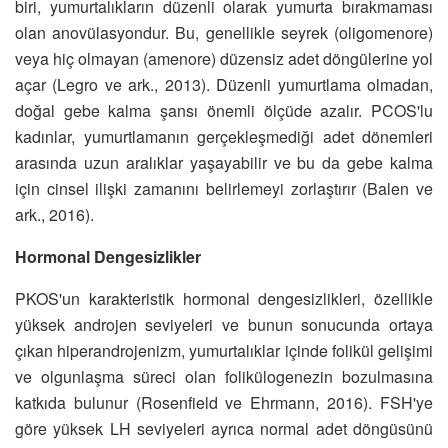
biri, yumurtalıkların düzenli olarak yumurta bırakmaması
olan anovülasyondur. Bu, genellikle seyrek (oligomenore)
veya hiç olmayan (amenore) düzensiz adet döngülerine yol
açar (Legro ve ark., 2013). Düzenli yumurtlama olmadan,
doğal gebe kalma şansı önemli ölçüde azalır. PCOS'lu
kadınlar, yumurtlamanın gerçekleşmediği adet dönemleri
arasında uzun aralıklar yaşayabilir ve bu da gebe kalma
için cinsel ilişki zamanını belirlemeyi zorlaştırır (Balen ve
ark., 2016).
Hormonal Dengesizlikler
PKOS'un karakteristik hormonal dengesizlikleri, özellikle
yüksek androjen seviyeleri ve bunun sonucunda ortaya
çıkan hiperandrojenizm, yumurtalıklar içinde folikül gelişimi
ve olgunlaşma süreci olan folikülogenezin bozulmasına
katkıda bulunur (Rosenfield ve Ehrmann, 2016). FSH'ye
göre yüksek LH seviyeleri ayrıca normal adet döngüsünü