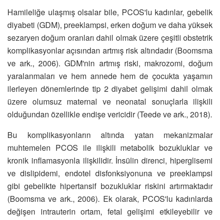
Hamileliğe ulaşmış olsalar bile, PCOS'lu kadınlar, gebelik
diyabeti (GDM), preeklampsi, erken doğum ve daha yüksek
sezaryen doğum oranları dahil olmak üzere çeşitli obstetrik
komplikasyonlar açısından artmış risk altındadır (Boomsma
ve ark., 2006). GDM'nin artmış riski, makrozomi, doğum
yaralanmaları ve hem annede hem de çocukta yaşamın
ilerleyen dönemlerinde tip 2 diyabet gelişimi dahil olmak
üzere olumsuz maternal ve neonatal sonuçlarla ilişkili
olduğundan özellikle endişe vericidir (Teede ve ark., 2018).
Bu komplikasyonların altında yatan mekanizmalar
muhtemelen PCOS ile ilişkili metabolik bozukluklar ve
kronik inflamasyonla ilişkilidir. İnsülin direnci, hiperglisemi
ve dislipidemi, endotel disfonksiyonuna ve preeklampsi
gibi gebelikte hipertansif bozukluklar riskini artırmaktadır
(Boomsma ve ark., 2006). Ek olarak, PCOS'lu kadınlarda
değişen intrauterin ortam, fetal gelişimi etkileyebilir ve