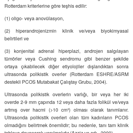
Rotterdam kriterlerine göre teşhis edilir:
(1) oligo- veya anovülasyon,
(2) hiperandrojenizmin klinik ve/veya biyokimyasal
belirtileri ve
(3) konjenital adrenal hiperplazi, androjen salgılayan
tümörler veya Cushing sendromu gibi benzer şekilde
ortaya çıkabilecek diğer etiyolojiler dışlandıktan sonra
ultrasonda polikistik overler (Rotterdam ESHRE/ASRM
destekli PCOS Mutabakat Çalıştay Grubu, 2004).
Ultrasonda polikistik overlerin varlığı, bir veya her iki
overde 2-9 mm çapında 12 veya daha fazla folikül ve/veya
artmış over hacmi (>10 cm³) olması olarak tanımlanır.
Ultrasonda polikistik overleri olan tüm kadınların PCOS
olmadığını belirtmek önemlidir; bu nedenle, tanı tam klinik
tabloya dayanarak yapılmalıdır (Azziz ve ark., 2009).