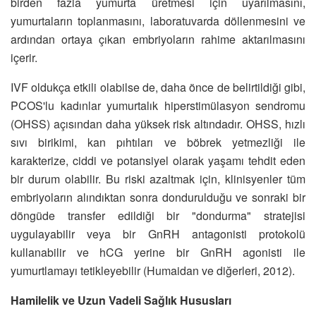
birden fazla yumurta üretmesi için uyarılmasını,
yumurtaların toplanmasını, laboratuvarda döllenmesini ve
ardından ortaya çıkan embriyoların rahime aktarılmasını
içerir.
IVF oldukça etkili olabilse de, daha önce de belirtildiği gibi,
PCOS'lu kadınlar yumurtalık hiperstimülasyon sendromu
(OHSS) açısından daha yüksek risk altındadır. OHSS, hızlı
sıvı birikimi, kan pıhtıları ve böbrek yetmezliği ile
karakterize, ciddi ve potansiyel olarak yaşamı tehdit eden
bir durum olabilir. Bu riski azaltmak için, klinisyenler tüm
embriyoların alındıktan sonra dondurulduğu ve sonraki bir
döngüde transfer edildiği bir "dondurma" stratejisi
uygulayabilir veya bir GnRH antagonisti protokolü
kullanabilir ve hCG yerine bir GnRH agonisti ile
yumurtlamayı tetikleyebilir (Humaidan ve diğerleri, 2012).
Hamilelik ve Uzun Vadeli Sağlık Hususları