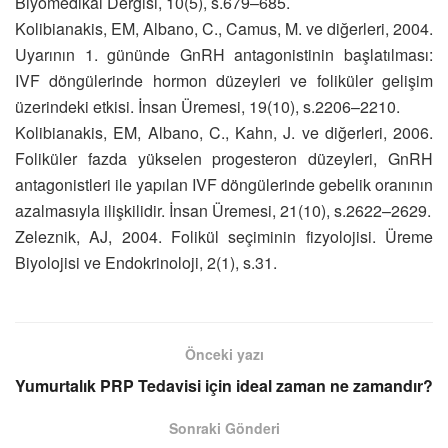
Biyomedikal Dergisi, 10(5), s.679–685.
Kolibianakis, EM, Albano, C., Camus, M. ve diğerleri, 2004.
Uyarının 1. gününde GnRH antagonistinin başlatılması:
IVF döngülerinde hormon düzeyleri ve foliküler gelişim
üzerindeki etkisi. İnsan Üremesi, 19(10), s.2206–2210.
Kolibianakis, EM, Albano, C., Kahn, J. ve diğerleri, 2006.
Foliküler fazda yükselen progesteron düzeyleri, GnRH
antagonistleri ile yapılan IVF döngülerinde gebelik oranının
azalmasıyla ilişkilidir. İnsan Üremesi, 21(10), s.2622–2629.
Zeleznik, AJ, 2004. Folikül seçiminin fizyolojisi. Üreme
Biyolojisi ve Endokrinoloji, 2(1), s.31.
Önceki yazı
Yumurtalık PRP Tedavisi için ideal zaman ne zamandır?
Sonraki Gönderi