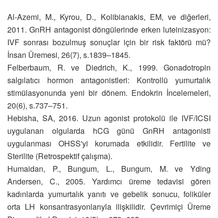
Al-Azemi, M., Kyrou, D., Kolibianakis, EM, ve diğerleri,
2011. GnRH antagonist döngülerinde erken luteinizasyon:
IVF sonrası bozulmuş sonuçlar için bir risk faktörü mü?
İnsan Üremesi, 26(7), s.1839–1845.
Felberbaum, R. ve Diedrich, K., 1999. Gonadotropin
salgılatıcı hormon antagonistleri: Kontrollü yumurtalık
stimülasyonunda yeni bir dönem. Endokrin İncelemeleri,
20(6), s.737–751.
Hebisha, SA, 2016. Uzun agonist protokolü ile IVF/ICSI
uygulanan olgularda hCG günü GnRH antagonisti
uygulanması OHSS'yi korumada etkilidir. Fertilite ve
Sterilite (Retrospektif çalışma).
Humaidan, P., Bungum, L., Bungum, M. ve Yding
Andersen, C., 2005. Yardımcı üreme tedavisi gören
kadınlarda yumurtalık yanıtı ve gebelik sonucu, foliküler
orta LH konsantrasyonlarıyla ilişkilidir. Çevrimiçi Üreme