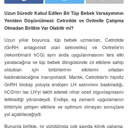
Uzun Süredir Kabul Edilen Bir Tüp Bebek Varsayımının
Yeniden Düşünülmesi: Cetrotide ve Ovitrelle Çatışma
Olmadan Birlikte Var Olabilir mi?
Uzun yıllar boyunca, tüp bebek uzmanları, Cetrotide
(GnRH antagonisti olan setroreliks) ve Ovitrelle'in
(rekombinant hCG) aynı anda uygulanmasının ters etki
yaratacağına ve tüp bebek döngüsünde zıt etkilere sahip
oldukları için birbirlerinin etkilerini ortadan
kaldırabileceğine inanıyorlardı. Mantık, Cetrotide'in hipofiz
GnRH blokajı yoluyla endojen LH salınımını baskıladığı,
hCG'nin ise LH'yi taklit ederek nihai oosit olgunlaşmasını
tetiklediği yönündeydi. Endişe, eş zamanlı uygulamanın
birbiriyle çelişen etkilere ve optimum olmayan sonuçlara
yol açabileceğiydi.
Bununla birlikte, iyi yürütülmüş çok sayıda klinik çalışma,