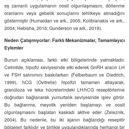
eş zamanlı uygulamanın oosit olgunlaşmasını, döllenme
oranlarını veya gebelik sonuçlarını tehlikeye atmadığını
göstermiştir (Humaidan ve ark., 2005; Kolibianakis ve ark.,
2004; Hebisha, 2016; Gunderson ve ark., 2018).
Neden Çatışmıyorlar: Farklı Mekanizmalar, Tamamlayıcı
Eylemler
Bunun açıklaması, farklı etki bölgelerinde yatmaktadır.
Cetrotide, hipofiz seviyesinde etki ederek GnRH aracılı LH
ve FSH salınımını baskılarken (Felberbaum ve Diedrich,
1999), hCG (Ovitrelle) hipofizi tamamen atlayarak,
granüloza ve teka hücrelerindeki LH/hCG reseptörlerine
doğrudan bağlanarak yumurtalık seviyesinde işlev görür.
Bu bağlanma, meyotik yeniden başlamayı ve oosit
olgunlaşmasını başlatan kaskadı aktive eder (Zeleznik,
2004). Bu nedenle, bu iki ajanın bağlandığı reseptör
bölgeleri farklıdır ve birlikte uygulandıklarında herhangi bir