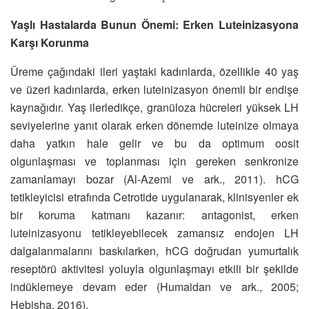
Yaşlı Hastalarda Bunun Önemi: Erken Luteinizasyona
Karşı Korunma
Üreme çağındaki ileri yaştaki kadınlarda, özellikle 40 yaş
ve üzeri kadınlarda, erken luteinizasyon önemli bir endişe
kaynağıdır. Yaş ilerledikçe, granüloza hücreleri yüksek LH
seviyelerine yanıt olarak erken dönemde luteinize olmaya
daha yatkın hale gelir ve bu da optimum oosit
olgunlaşması ve toplanması için gereken senkronize
zamanlamayı bozar (Al-Azemi ve ark., 2011). hCG
tetikleyicisi etrafında Cetrotide uygulanarak, klinisyenler ek
bir koruma katmanı kazanır: antagonist, erken
luteinizasyonu tetikleyebilecek zamansız endojen LH
dalgalanmalarını baskılarken, hCG doğrudan yumurtalık
reseptörü aktivitesi yoluyla olgunlaşmayı etkili bir şekilde
indüklemeye devam eder (Humaidan ve ark., 2005;
Hebisha, 2016).