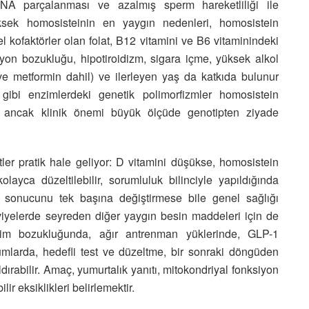
NA parçalanması ve azalmış sperm hareketliliği ile
Yüksek homosisteinin en yaygın nedenleri, homosistein
l kofaktörler olan folat, B12 vitamini ve B6 vitaminindeki
iyon bozukluğu, hipotiroidizm, sigara içme, yüksek alkol
er ve metformin dahil) ve ilerleyen yaş da katkıda bulunur
bi enzimlerdeki genetik polimorfizmler homosistein
ir, ancak klinik önemi büyük ölçüde genotipten ziyade
tler pratik hale geliyor: D vitamini düşükse, homosistein
ayca düzeltilebilir, sorumluluk bilinciyle yapıldığında
n sonucunu tek başına değiştirmese bile genel sağlığı
seviyelerde seyreden diğer yaygın besin maddeleri için de
 emilim bozukluğunda, ağır antrenman yüklerinde, GLP-1
umlarda, hedefli test ve düzeltme, bir sonraki döngüden
dırabilir. Amaç, yumurtalık yanıtı, mitokondriyal fonksiyon
ir eksiklikleri belirlemektir.