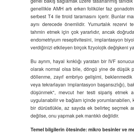
genel bakış sağlamak üzere tasarlanmış tanıdık b
genellikle AMH artı erken foliküler faz gonadot
serbest T4 ile tiroid taramasını içerir. Bunlar ma
aynı derecede önemlidir. Yumurtalık rezervi tes
tahmin etmek için çok yararlıdır, ancak doğruda
endometriyum reseptivitesini, implantasyon biyolo
verdiğinizi etkileyen birçok fizyolojik değişken
Bu ayrım, hayal kırıklığı yaratan bir IVF sonuc
olarak normal olsa bile, döngü yine de düşük 
döllenme, zayıf embriyo gelişimi, beklenmedik 
veya tekrarlayan implantasyon başarısızlığı), bak
düşünmek", mevcut her testi sipariş etmek an
uygulanabilir ve bağlam içinde yorumlanabilen, 
bir dürüstlükle, az sayıda ek belirteç seçmek an
değilse, onu yapmak pek mantıklı değildir.
Temel bilgilerin ötesinde: mikro besinler ve 