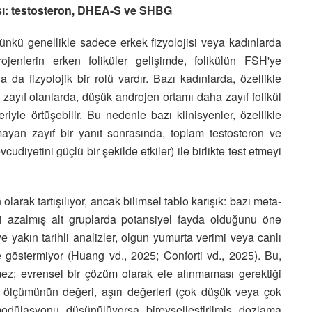
ısı: testosteron, DHEA-S ve SHBG
 çünkü genellikle sadece erkek fizyolojisi veya kadınlarda
ojenlerin erken foliküler gelişimde, folikülün FSH'ye
da fizyolojik bir rolü vardır. Bazı kadınlarda, özellikle
 zayıf olanlarda, düşük androjen ortamı daha zayıf folikül
iyle örtüşebilir. Bu nedenle bazı klinisyenler, özellikle
yan zayıf bir yanıt sonrasında, toplam testosteron ve
yetini güçlü bir şekilde etkiler) ile birlikte test etmeyi
larak tartışılıyor, ancak bilimsel tablo karışık: bazı meta-
rvi azalmış alt gruplarda potansiyel fayda olduğunu öne
e yakın tarihli analizler, olgun yumurta verimi veya canlı
e göstermiyor (Huang vd., 2025; Conforti vd., 2025). Bu,
z; evrensel bir çözüm olarak ele alınmaması gerektiği
ölçümünün değeri, aşırı değerleri (çok düşük veya çok
odülasyonu düşünülüyorsa bireyselleştirilmiş dozlama