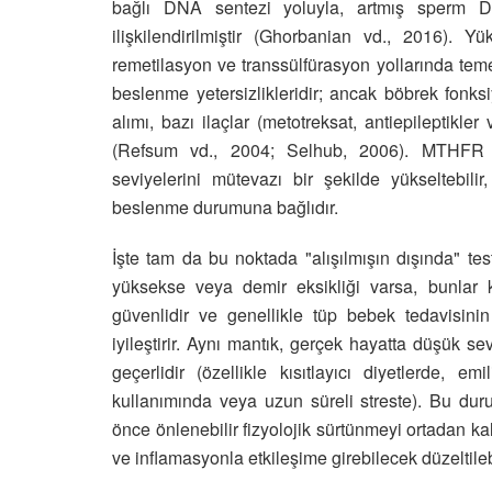
bağlı DNA sentezi yoluyla, artmış sperm D
ilişkilendirilmiştir (Ghorbanian vd., 2016). 
remetilasyon ve transsülfürasyon yollarında teme
beslenme yetersizlikleridir; ancak böbrek fonks
alımı, bazı ilaçlar (metotreksat, antiepileptikl
(Refsum vd., 2004; Selhub, 2006). MTHFR gi
seviyelerini mütevazı bir şekilde yükseltebil
beslenme durumuna bağlıdır.
İşte tam da bu noktada "alışılmışın dışında" tes
yüksekse veya demir eksikliği varsa, bunlar kol
güvenlidir ve genellikle tüp bebek tedavisini
iyileştirir. Aynı mantık, gerçek hayatta düşük 
geçerlidir (özellikle kısıtlayıcı diyetlerde,
kullanımında veya uzun süreli streste). Bu dur
önce önlenebilir fizyolojik sürtünmeyi ortadan kal
ve inflamasyonla etkileşime girebilecek düzeltilebil