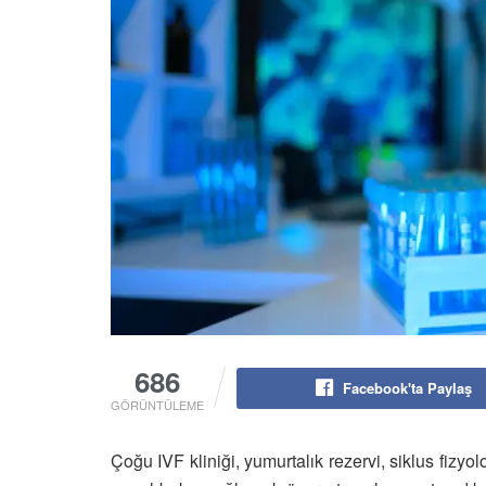
686
Facebook'ta Paylaş
GÖRÜNTÜLEME
Çoğu IVF kliniği, yumurtalık rezervi, siklus fizyolo