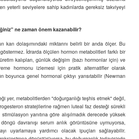
en yeterli seviyelere sahip kadınlarda gereksiz takviyeyi
diğiniz" ne zaman önem kazanabilir?
un kan dolaşımındaki miktarını belirli bir anda ölçer. Bu
göstermez. İdrarda ölçülen hormon metabolitleri farklı bir
üretim kalıpları, günlük değişim (bazı hormonlar için) ve
eme hormonu izlemesi için pratik alternatifler olarak
ün boyunca genel hormonal çıktıyı yansıtabilir (Newman
ği yer, metabolitlerden "doğurganlığı teşhis etmek" değil,
rogesteron stratejilerine rağmen luteal faz desteği sürekli
i stimülasyon yanıtına göre alışılmadık derecede yüksek
döngü davranışı serum anlık görüntüsüne uymuyorsa,
yı uyarlamaya yardımcı olacak ipuçları sağlayabilir.
hidroksiestrona dönüştürüyorsa, bu doğurganlık tedavisinde