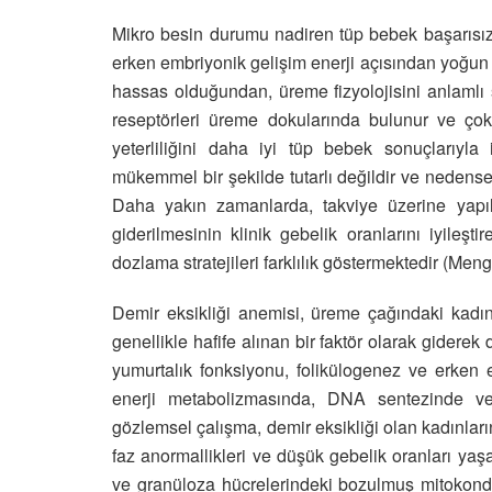
Mikro besin durumu nadiren tüp bebek başarısızl
erken embriyonik gelişim enerji açısından yoğun v
hassas olduğundan, üreme fizyolojisini anlamlı şek
reseptörleri üreme dokularında bulunur ve ço
yeterliliğini daha iyi tüp bebek sonuçlarıyla i
mükemmel bir şekilde tutarlı değildir ve nedense
Daha yakın zamanlarda, takviye üzerine yapılan
giderilmesinin klinik gebelik oranlarını iyileş
dozlama stratejileri farklılık göstermektedir (Meng
Demir eksikliği anemisi, üreme çağındaki kadın
genellikle hafife alınan bir faktör olarak giderek 
yumurtalık fonksiyonu, folikülogenez ve erken e
enerji metabolizmasında, DNA sentezinde ve
gözlemsel çalışma, demir eksikliği olan kadınları
faz anormallikleri ve düşük gebelik oranları ya
ve granüloza hücrelerindeki bozulmuş mitokondri