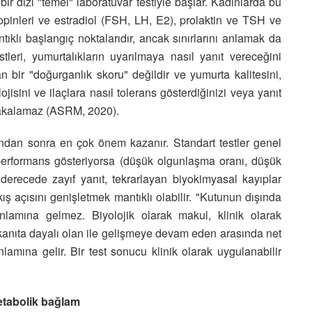
ir dizi "temel" laboratuvar testiyle başlar. Kadınlarda bu
ropinleri ve estradiol (FSH, LH, E2), prolaktin ve TSH ve
ntıklı başlangıç noktalarıdır, ancak sınırlarını anlamak da
tleri, yumurtalıkların uyarılmaya nasıl yanıt vereceğini
n bir "doğurganlık skoru" değildir ve yumurta kalitesini,
jisini ve ilaçlara nasıl tolerans gösterdiğinizi veya yanıt
i yakalamaz (ASRM, 2020).
undan sonra en çok önem kazanır. Standart testler genel
performans gösteriyorsa (düşük olgunlaşma oranı, düşük
derecede zayıf yanıt, tekrarlayan biyokimyasal kayıplar
ış açısını genişletmek mantıklı olabilir. "Kutunun dışında
lamına gelmez. Biyolojik olarak makul, klinik olarak
kanıta dayalı olan ile gelişmeye devam eden arasında net
lamına gelir. Bir test sonucu klinik olarak uygulanabilir
metabolik bağlam