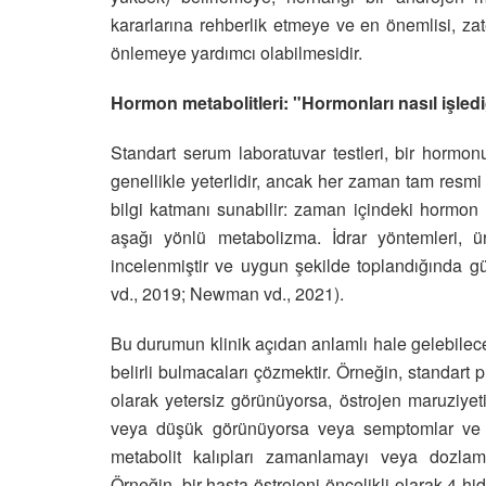
kararlarına rehberlik etmeye ve en önemlisi, zat
önlemeye yardımcı olabilmesidir.
Hormon metabolitleri: "Hormonları nasıl işle
Standart serum laboratuvar testleri, bir hormon
genellikle yeterlidir, ancak her zaman tam resmi 
bilgi katmanı sunabilir: zaman içindeki hormon 
aşağı yönlü metabolizma. İdrar yöntemleri, ür
incelenmiştir ve uygun şekilde toplandığında g
vd., 2019; Newman vd., 2021).
Bu durumun klinik açıdan anlamlı hale gelebilece
belirli bulmacaları çözmektir. Örneğin, standart p
olarak yetersiz görünüyorsa, östrojen maruziyet
veya düşük görünüyorsa veya semptomlar ve 
metabolit kalıpları zamanlamayı veya dozlama
Örneğin, bir hasta östrojeni öncelikli olarak 4-