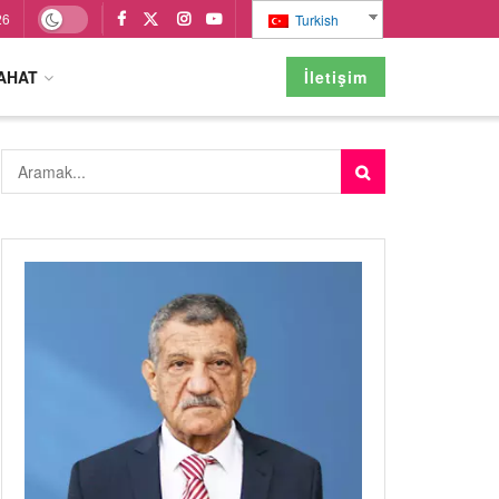
26
Turkish
AHAT
İletişim