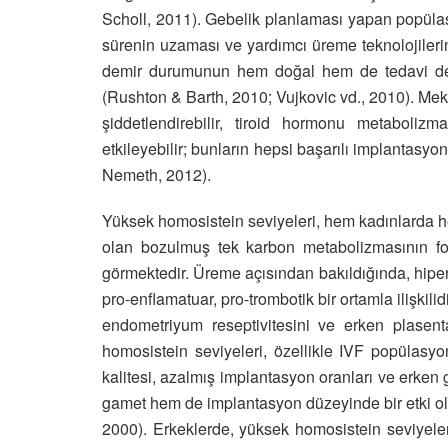
Scholl, 2011). Gebelik planlaması yapan popülas
sürenin uzaması ve yardımcı üreme teknolojilerin
demir durumunun hem doğal hem de tedavi dest
(Rushton & Barth, 2010; Vujkovic vd., 2010). Mekan
şiddetlendirebilir, tiroid hormonu metabolizm
etkileyebilir; bunların hepsi başarılı implantasy
Nemeth, 2012).
Yüksek homosistein seviyeleri, hem kadınlarda h
olan bozulmuş tek karbon metabolizmasının fon
görmektedir. Üreme açısından bakıldığında, hiper
pro-enflamatuar, pro-trombotik bir ortamla ilişkili
endometriyum reseptivitesini ve erken plasent
homosistein seviyeleri, özellikle IVF popülasy
kalitesi, azalmış implantasyon oranları ve erken ge
gamet hem de implantasyon düzeyinde bir etki ol
2000). Erkeklerde, yüksek homosistein seviyele