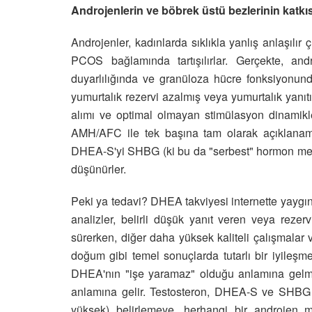
Androjenlerin ve böbrek üstü bezlerinin katk
Androjenler, kadınlarda sıklıkla yanlış anlaşılır
PCOS bağlamında tartışılırlar. Gerçekte, andr
duyarlılığında ve granüloza hücre fonksiyonunda 
yumurtalık rezervi azalmış veya yumurtalık yanıtı
alımı ve optimal olmayan stimülasyon dinamikler
AMH/AFC ile tek başına tam olarak açıklanama
DHEA-S'yi SHBG (ki bu da "serbest" hormon mevcudi
düşünürler.
Peki ya tedavi? DHEA takviyesi internette yaygın o
analizler, belirli düşük yanıt veren veya reze
sürerken, diğer daha yüksek kaliteli çalışmalar v
doğum gibi temel sonuçlarda tutarlı bir iyileşm
DHEA'nın "işe yaramaz" olduğu anlamına gelme
anlamına gelir. Testosteron, DHEA-S ve SHBG 
yüksek) belirlemeye, herhangi bir androjen m