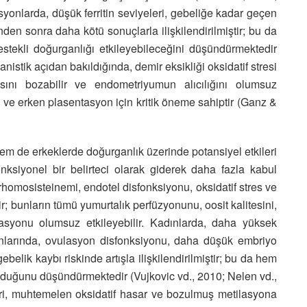
yonlarda, düşük ferritin seviyeleri, gebeliğe kadar geçen
den sonra daha kötü sonuçlarla ilişkilendirilmiştir; bu da
ekli doğurganlığı etkileyebileceğini düşündürmektedir
istik açıdan bakıldığında, demir eksikliği oksidatif stresi
asını bozabilir ve endometriyumun alıcılığını olumsuz
on ve erken plasentasyon için kritik öneme sahiptir (Ganz &
em de erkeklerde doğurganlık üzerinde potansiyel etkileri
ksiyonel bir belirteci olarak giderek daha fazla kabul
homosisteinemi, endotel disfonksiyonu, oksidatif stres ve
dir; bunların tümü yumurtalık perfüzyonunu, oosit kalitesini,
asyonu olumsuz etkileyebilir. Kadınlarda, daha yüksek
onlarında, ovulasyon disfonksiyonu, daha düşük embriyo
belik kaybı riskinde artışla ilişkilendirilmiştir; bu da hem
duğunu düşündürmektedir (Vujkovic vd., 2010; Nelen vd.,
ri, muhtemelen oksidatif hasar ve bozulmuş metilasyona