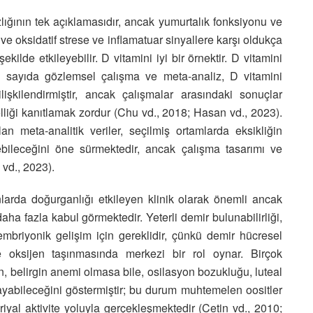
ığının tek açıklamasıdır, ancak yumurtalık fonksiyonu ve
e oksidatif strese ve inflamatuar sinyallere karşı oldukça
ilde etkileyebilir. D vitamini iyi bir örnektir. D vitamini
k sayıda gözlemsel çalışma ve meta-analiz, D vitamini
lişkilendirmiştir, ancak çalışmalar arasındaki sonuçlar
lliği kanıtlamak zordur (Chu vd., 2018; Hasan vd., 2023).
 meta-analitik veriler, seçilmiş ortamlarda eksikliğin
tirebileceğini öne sürmektedir, ancak çalışma tasarımı ve
 vd., 2023).
larda doğurganlığı etkileyen klinik olarak önemli ancak
daha fazla kabul görmektedir. Yeterli demir bulunabilirliği,
mbriyonik gelişim için gereklidir, çünkü demir hücresel
 oksijen taşınmasında merkezi bir rol oynar. Birçok
n, belirgin anemi olmasa bile, osilasyon bozukluğu, luteal
şayabileceğini göstermiştir; bu durum muhtemelen oositler
yal aktivite yoluyla gerçekleşmektedir (Cetin vd., 2010;