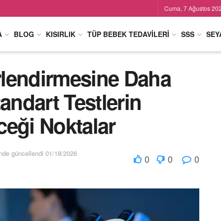
Cuma, 7 Ağustos 20
A
BLOG
KISIRLIK
TÜP BEBEK TEDAVILERI
SSS
SEY
lendirmesine Daha
andart Testlerin
ceği Noktalar
inde güncellendi 01/18/2026
0
0
0