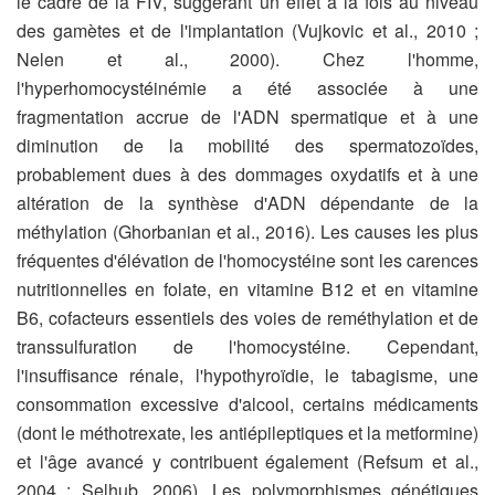
le cadre de la FIV, suggérant un effet à la fois au niveau
des gamètes et de l'implantation (Vujkovic et al., 2010 ;
Nelen et al., 2000). Chez l'homme,
l'hyperhomocystéinémie a été associée à une
fragmentation accrue de l'ADN spermatique et à une
diminution de la mobilité des spermatozoïdes,
probablement dues à des dommages oxydatifs et à une
altération de la synthèse d'ADN dépendante de la
méthylation (Ghorbanian et al., 2016). Les causes les plus
fréquentes d'élévation de l'homocystéine sont les carences
nutritionnelles en folate, en vitamine B12 et en vitamine
B6, cofacteurs essentiels des voies de reméthylation et de
transsulfuration de l'homocystéine. Cependant,
l'insuffisance rénale, l'hypothyroïdie, le tabagisme, une
consommation excessive d'alcool, certains médicaments
(dont le méthotrexate, les antiépileptiques et la metformine)
et l'âge avancé y contribuent également (Refsum et al.,
2004 ; Selhub, 2006). Les polymorphismes génétiques