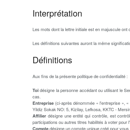
Interprétation
Les mots dont la lettre initiale est en majuscule ont
Les définitions suivantes auront la même significatio
Définitions
Aux fins de la présente politique de confidentialité :
Toi
désigne la personne accédant ou utilisant le Serv
cas.
Entreprise
(ci-après dénommée « l'entreprise », « 
Yildiz Sokak NO: 5, Kizilay, Lefkosa, KKTC - Mersin
Affilier
désigne une entité qui contrôle, est contr
participations ou autres titres habilités à voter pour
Compte
désigne un compte unique créé pour vous pe