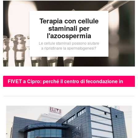
Terapia con cellule
staminali per
l'azoospermia
Le cellule staminali possono aiutare
a ripristinare la spermatogenesi?
FIVET a Cipro: perché il centro di fecondazione in
vitro di Cipro del Nord?