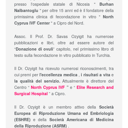
presso l'ospedale statale di Nicosia "
Burhan
Nalbantoglu
" per oltre 15 anni ed è il fondatore della
primissima clinica di fecondazione in vitro "
North
Cyprus IVF Center
" a Cipro del Nord.
Assoc. Il Prof. Dr. Savas Ozyigit ha numerose
pubblicazioni e libri, oltre ad essere autore del
“
Donazione di ovuli
” capitolo, nel primissimo libro di
testo sulla fecondazione in vitro pubblicato in Turchia.
Il Dr. Ozyigit ha ricevuto numerosi riconoscimenti, tra
cui premi per
l'eccellenza medica
,
i risultati a vita
e
la qualità del servizio.
Attualmente è direttore del
Centro “
North Cyprus IVF
”
e “
Elite Research and
Surgical Hospital
” a Cipro.
Il Dr. Ozyigit è un membro attivo della
Società
Europea di Riproduzione Umana ed Embriologia
(ESHRE)
e della
Società Americana di Medicina
della Riproduzione (ASRM)
.