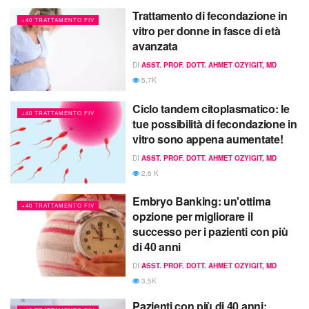
Trattamento di fecondazione in
+40 TRATTAMENTO FIV
vitro per donne in fasce di età
avanzata
DI
ASST. PROF. DOTT. AHMET OZYIGIT, MD
5,7K
Ciclo tandem citoplasmatico: le
+40 TRATTAMENTO FIV
tue possibilità di fecondazione in
vitro sono appena aumentate!
DI
ASST. PROF. DOTT. AHMET OZYIGIT, MD
2,6 K
Embryo Banking: un'ottima
+40 TRATTAMENTO FIV
opzione per migliorare il
successo per i pazienti con più
di 40 anni
DI
ASST. PROF. DOTT. AHMET OZYIGIT, MD
3,5K
Pazienti con più di 40 anni: