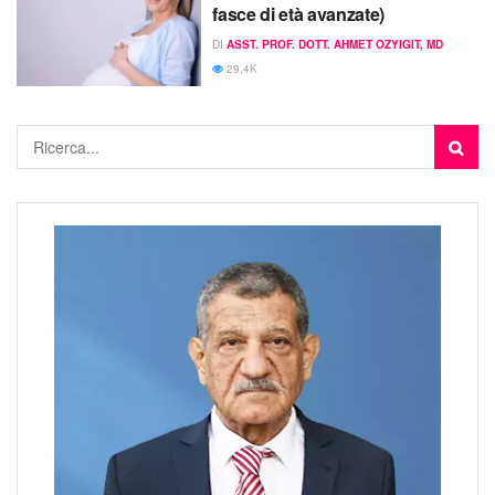
fasce di età avanzate)
DI
ASST. PROF. DOTT. AHMET OZYIGIT, MD
29,4K