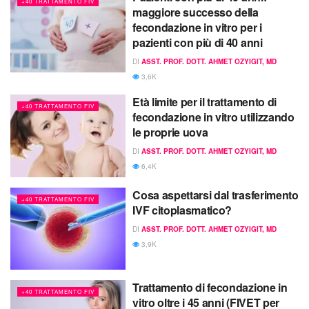
+40 TRATTAMENTO FIV
maggiore successo della
fecondazione in vitro per i
pazienti con più di 40 anni
DI
ASST. PROF. DOTT. AHMET OZYIGIT, MD
3,6K
Età limite per il trattamento di
+40 TRATTAMENTO FIV
fecondazione in vitro utilizzando
le proprie uova
DI
ASST. PROF. DOTT. AHMET OZYIGIT, MD
6,4K
Cosa aspettarsi dal trasferimento
+40 TRATTAMENTO FIV
IVF citoplasmatico?
DI
ASST. PROF. DOTT. AHMET OZYIGIT, MD
3,9K
Trattamento di fecondazione in
+40 TRATTAMENTO FIV
vitro oltre i 45 anni (FIVET per