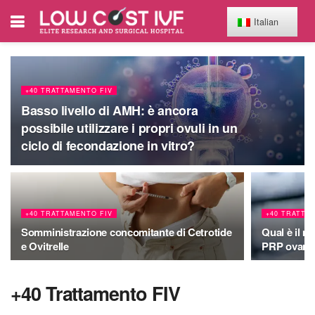
Italian
+40 TRATTAMENTO FIV
Basso livello di AMH: è ancora
possibile utilizzare i propri ovuli in un
ciclo di fecondazione in vitro?
+40 TRATTAMENTO FIV
+40 TRATTA
Somministrazione concomitante di Cetrotide
Qual è il m
e Ovitrelle
PRP ovari
+40 Trattamento FIV