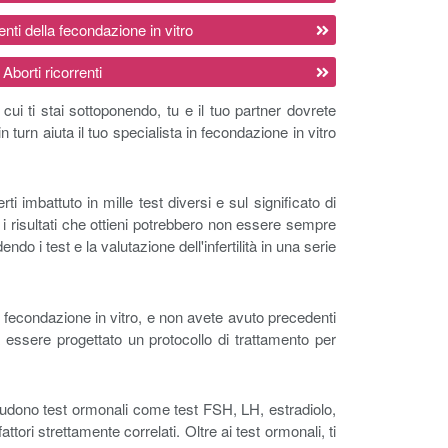
menti della fecondazione in vitro
Aborti ricorrenti
cui ti stai sottoponendo, tu e il tuo partner dovrete
in turn aiuta il tuo specialista in fecondazione in vitro
rti imbattuto in mille test diversi e sul significato di
i risultati che ottieni potrebbero non essere sempre
do i test e la valutazione dell'infertilità in una serie
i fecondazione in vitro, e non avete avuto precedenti
a essere progettato un protocollo di trattamento per
cludono test ormonali come test FSH, LH, estradiolo,
tori strettamente correlati. Oltre ai test ormonali, ti