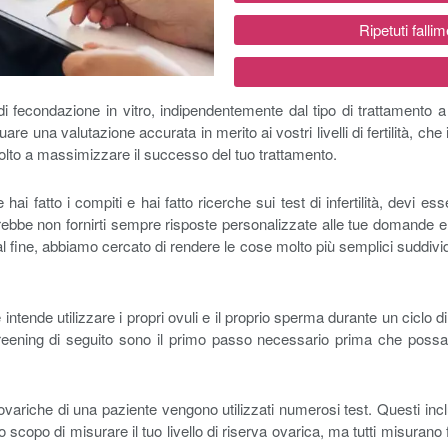
Ripetuti falli
di fecondazione in vitro, indipendentemente dal tipo di trattamento a 
re una valutazione accurata in merito ai vostri livelli di fertilità, che 
volto a massimizzare il successo del tuo trattamento.
hai fatto i compiti e hai fatto ricerche sui test di infertilità, devi esse
rebbe non fornirti sempre risposte personalizzate alle tue domande e 
al fine, abbiamo cercato di rendere le cose molto più semplici suddividen
ntende utilizzare i propri ovuli e il proprio sperma durante un ciclo d
lo screening di seguito sono il primo passo necessario prima che poss
ovariche di una paziente vengono utilizzati numerosi test. Questi in
scopo di misurare il tuo livello di riserva ovarica, ma tutti misurano fat