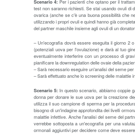
Scenario 4:
Per i pazienti che optano per il trattam
test non saranno richiesti. Se stai usando ovuli di 
ovarica (anche se c'è una buona possibilità che nel
utilizzando i propri ovuli e quindi hanno già completa
del partner maschile insieme agli ovuli di un donator
– Un'ecografia dovrà essere eseguita il giorno 2 o 
(potenziali uova per l'ovulazione) e darà al tuo gin
eventualmente interferire con un processo di gra
pianificare la downregulation delle ovaie della pazien
– Sarà necessario eseguire un'analisi del seme per 
– Sarà effettuato anche lo screening delle malattie in
Scenario 5:
In questo scenario, abbiamo coppie ga
donna per donare le sue uova per la creazione degl
utilizza il suo campione di sperma per la procedura
bisogno di un'indagine approfondita dei livelli ormon
malattie infettive. Anche l'analisi del seme del par
verrebbe sottoposta a un'ecografia per una valutazi
ormonali aggiuntivi per decidere come deve essere re