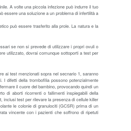
le. A volte una piccola infezione può indurre il tuo
può essere una soluzione a un problema di infertilità a
ico può essere trasferito alla prole. La natura e la
ssari se non si prevede di utilizzare i propri ovuli o
ere utilizzato, dovrai comunque sottoporti a test per
oltre ai test menzionati sopra nel secnario 1, saranno
. I difetti della trombofilia possono potenzialmente
e fermare il cuore del bambino, provocando quindi un
o di aborti ricorrenti o fallimenti inspiegabili della
, inclusi test per rilevare la presenza di cellule killer
imolante le colonie di granulociti (GCSR) prima di un
ata vincente con i pazienti che soffrono di ripetuti