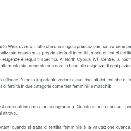
 sito Web, ovvero il fatto che una singola prescrizione non va bene pe
izzato basato sulla propria storia di infertilità, storia di test di ferti
ue esigenze e requisiti specifici. Al North Cyprus IVF Centre, la nos
trattamento sia preparato con cura in base alle esigenze di ogni pazien
 efficace, è molto importante vedere alcuni risultati dei test che ci fo
t di fertilità in due categorie come test femminili e maschili:
 di test ormonali insieme a un sonogramma. Questo è molto spesso il pri
i altrove.
anti quando si tratta di fertilità femminile è la valutazione ovarica.