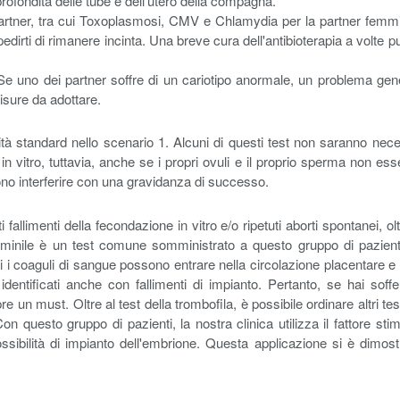
ofondita delle tube e dell'utero della compagna.
 partner, tra cui Toxoplasmosi, CMV e Chlamydia per la partner femmini
pedirti di rimanere incinta. Una breve cura dell'antibioterapia a volte 
 Se uno dei partner soffre di un cariotipo anormale, un problema genet
isure da adottare.
tilità standard nello scenario 1. Alcuni di questi test non saranno nece
n vitro, tuttavia, anche se i propri ovuli e il proprio sperma non ess
ono interferire con una gravidanza di successo.
 fallimenti della fecondazione in vitro e/o ripetuti aborti spontanei, 
 femminile è un test comune somministrato a questo gruppo di pazienti
 i coaguli di sangue possono entrare nella circolazione placentare 
dentificati anche con fallimenti di impianto. Pertanto, se hai soffert
e un must. Oltre al test della trombofila, è possibile ordinare altri test
n questo gruppo di pazienti, la nostra clinica utilizza il fattore st
ossibilità di impianto dell'embrione. Questa applicazione si è dimostr