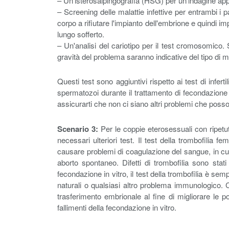
– Un'isterosalpingografia (HSG) per un'indagine appr
– Screening delle malattie infettive per entrambi i
corpo a rifiutare l'impianto dell'embrione e quindi im
lungo sofferto.
– Un'analisi del cariotipo per il test cromosomico.
gravità del problema saranno indicative del tipo di m
Questi test sono aggiuntivi rispetto ai test di infer
spermatozoi durante il trattamento di fecondazione i
assicurarti che non ci siano altri problemi che poss
Scenario 3:
Per le coppie eterosessuali con ripetuti
necessari ulteriori test. Il test della trombofilia
causare problemi di coagulazione del sangue, in cui
aborto spontaneo. Difetti di trombofilia sono stati i
fecondazione in vitro, il test della trombofilia è sempr
naturali o qualsiasi altro problema immunologico. Co
trasferimento embrionale al fine di migliorare le p
fallimenti della fecondazione in vitro.