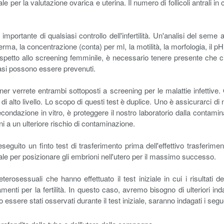
le per la valutazione ovarica e uterina. Il numero di follicoli antrali
mportante di qualsiasi controllo dell'infertilità. Un'analisi del seme
erma, la concentrazione (conta) per ml, la motilità, la morfologia, il pH 
tto allo screening femminile, è necessario tenere presente che circa un 
asi possono essere prevenuti.
tner verrete entrambi sottoposti a screening per le malattie infettive
 di alto livello. Lo scopo di questi test è duplice. Uno è assicurarci di 
econdazione in vitro, è proteggere il nostro laboratorio dalla contam
a un ulteriore rischio di contaminazione.
seguito un finto test di trasferimento prima dell'effettivo trasferimen
imale per posizionare gli embrioni nell'utero per il massimo successo.
rosessuali che hanno effettuato il test iniziale in cui i risultati 
nti per la fertilità. In questo caso, avremo bisogno di ulteriori indagi
sere stati osservati durante il test iniziale, saranno indagati i segu