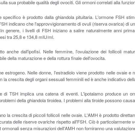
lla sua probabile qualità degli ovociti. Gli ormoni correlati alla funzio
specifico è prodotto dalla ghiandola pituitaria. L'ormone FSH stimol
i FSH indicano che l'approvvigionamento di ovuli (riserva ovarica) di un
 In genere, i livelli di FSH iniziano a salire naturalmente anni pr
si tra 25,8 e 134,8 mIU/ml.
o anche dall'ipofisi. Nelle femmine, l'ovulazione dei follicoli matu
e della maturazione e della rottura finale dell'ovocita.
ne estrogeno. Nelle donne, l'estradiolo viene prodotto nelle ovaie e n
n la crescita degli organi sessuali femminili ed è anche indicativo del
e di TSH implica una catena di eventi. L'ipotalamo produce un orm
blemi della ghiandola tiroidea. I problemi alla tiroide possono causare u
o la crescita di piccoli follicoli nelle ovaie. L'AMH è prodotto direttame
rata delle riserve ovariche rispetto all'FSH. Ciò è particolarmente ve
 test ormonali senza misurazioni dell'AMH non forniranno una valutazione c