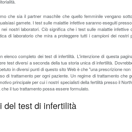
orialità.
diamo che sia il partner maschile che quello femminile vengano sottopo
alsiasi gamete. I test sulle malattie infettive saranno eseguiti presso i
nei nostri laboratori. Ciò significa che i test sulle malattie infettiv
tica di laboratorio che mira a proteggere tutti i campioni dei nostri 
elenco completo dei test di infertilità. L'intenzione di questa pagin
iedere test diversi a seconda della tua storia unica di infertilità. Dov
tuto in diversi punti di questo sito Web è che "una prescrizione non 
to corso di trattamento per ogni paziente. Un regime di trattamento c
tivo principale per cui i nostri specialisti della fertilità presso il N
ma che il tuo trattamento possa essere formulato.
 del test di infertilità