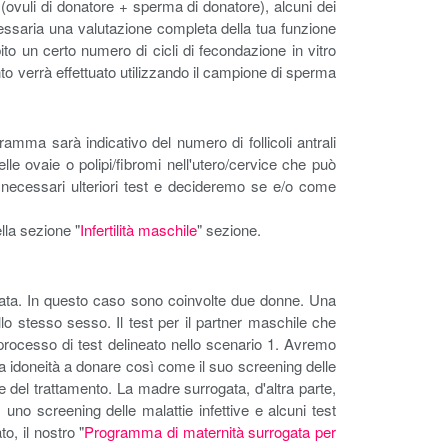
 (ovuli di donatore + sperma di donatore), alcuni dei
ecessaria una valutazione completa della tua funzione
to un certo numero di cicli di fecondazione in vitro
ento verrà effettuato utilizzando il campione di sperma
amma sarà indicativo del numero di follicoli antrali
lle ovaie o polipi/fibromi nell'utero/cervice che può
necessari ulteriori test e decideremo se e/o come
lla sezione "
Infertilità maschile
" sezione.
gata. In questo caso sono coinvolte due donne. Una
o stesso sesso. Il test per il partner maschile che
 processo di test delineato nello scenario 1. Avremo
sua idoneità a donare così come il suo screening delle
e del trattamento. La madre surrogata, d'altra parte,
uno screening delle malattie infettive e alcuni test
o, il nostro "
Programma di maternità surrogata per