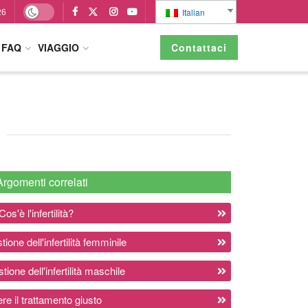
26
Italian
FAQ
VIAGGIO
Contattaci
Argomenti correlati
Cos'è l'infertilità?
ione dell'infertilità femminile
ione dell'infertilità maschile
re il trattamento giusto