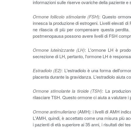
informazioni sulle riserve ovariche della paziente e su
Ormone follicolo stimolante (FSH
): Questo ormone 
innesca la produzione di estrogeni. Livelli elevati d
ne rilascia di più per compensare questa perdita.
postmenopausa possono avere livelli di FSH compre
Ormone luteinizzante (LH)
: L'ormone LH è prodott
secrezione di LH, pertanto, l'ormone LH è responsabil
Estradiolo (E2)
: L'estradiolo è una forma dell'ormo
placenta durante la gravidanza. L'estradiolo aiuta co
Ormone stimolante la tiroide (TSH)
: La produzion
rilasciare TSH. Questo ormone ci aiuta a valutare i pro
Ormone antimulleriano
(AMH): i livelli di AMH indican
L'AMH, quindi, è accettato come una misura più accu
i pazienti di età superiore ai 35 anni, i risultati dei