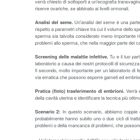
verrà chiesto di sottoporti a un'ecografia transvagina
riserve ovariche, se abbinato ai livelli ormonali.
Analisi del seme.
Un'analisi del seme è una parte i
rispetto a parametri chiave tra cui il volume dello sp
sperma sia talvolta considerato meno importante rispe
problemi allo sperma, che nella maggior parte dei c
Screening delle malattie infettive.
Tu e il tuo par
laboratorio a causa dei nostri protocolli di sicurezza
Il secondo, molto importante per un laboratorio di f
via ematica che possono esporre gameti ed embrioni 
Pratica (finto) trasferimento di embrioni.
Verrà e
della cavità uterina e identificare la tecnica più ott
Scenario 2:
In questo scenario, abbiamo coppie ete
probabilmente hanno subito uno o due cicli di trattame
problemi o della mancanza di problemi, che possono es