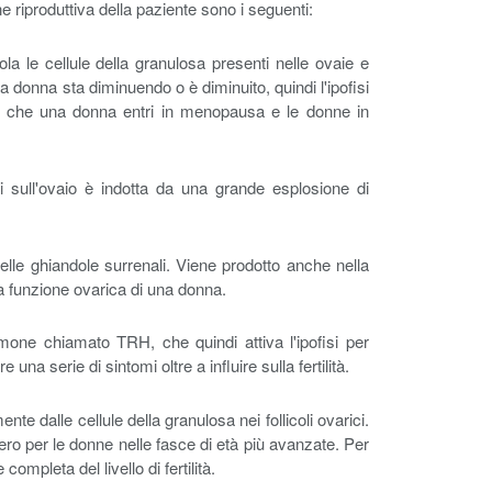
ne riproduttiva della paziente sono i seguenti:
a le cellule della granulosa presenti nelle ovaie e
a donna sta diminuendo o è diminuito, quindi l'ipofisi
ima che una donna entri in menopausa e le donne in
ri sull'ovaio è indotta da una grande esplosione di
elle ghiandole surrenali. Viene prodotto anche nella
la funzione ovarica di una donna.
one chiamato TRH, che quindi attiva l'ipofisi per
na serie di sintomi oltre a influire sulla fertilità.
nte dalle cellule della granulosa nei follicoli ovarici.
ro per le donne nelle fasce di età più avanzate. Per
ompleta del livello di fertilità.