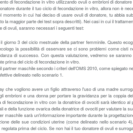
ento di fecondazione in vitro utilizzando ovuli o embrioni di donatore
donatore durante il tuo ciclo di fecondazione in vitro, allora non è n
 momento in cui hai deciso di usare ovuli di donatore, tu abbia subi
to la maggior parte dei test sopra descritti). Nei casi in cui il trattam
e di ovuli, saranno necessari i seguenti test:
il giorno 3 del ciclo mestruale della partner femminile. Questo ecogr
ecologo la possibilità di osservare se ci sono problemi come cisti ne
vidanza di successo. Con questa valutazione, vedremo se saranno 
te prima del ciclo di fecondazione in vitro.
il partner maschile secondo i criteri dell'OMS 2010, come spiegato ne
fettive delineato nello scenario 1.
y che vogliono avere un figlio attraverso l'uso di una madre surro
i embrioni e una donna per portare la gravidanza per la coppia dell
 di fecondazione in vitro con la donatrice di ovociti sarà identico al
ali e della funzione ovarica della donatrice di ovociti per valutare la 
tner maschile sarà un'informazione importante durante la progettazion
one delle sue condizioni uterine (come delineato nello scenario 4), 
golata prima del ciclo. Se non hai il tuo donatore di ovuli e surrogat