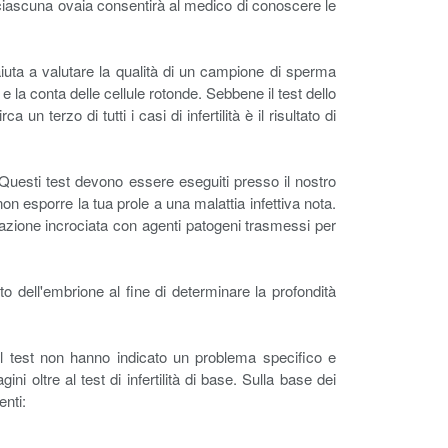
 in ciascuna ovaia consentirà al medico di conoscere le
 aiuta a valutare la qualità di un campione di sperma
e la conta delle cellule rotonde. Sebbene il test dello
terzo di tutti i casi di infertilità è il risultato di
. Questi test devono essere eseguiti presso il nostro
non esporre la tua prole a una malattia infettiva nota.
inazione incrociata con agenti patogeni trasmessi per
to dell'embrione al fine di determinare la profondità
del test non hanno indicato un problema specifico e
ni oltre al test di infertilità di base. Sulla base dei
enti: