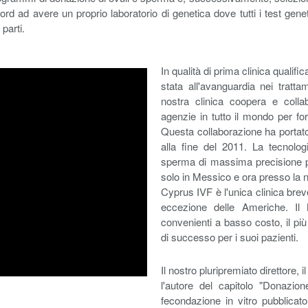
 Nord ad avere un proprio laboratorio di genetica dove tutti i test gen
parti.
In qualità di prima clinica quali
stata all'avanguardia nei tratta
nostra clinica coopera e collab
agenzie in tutto il mondo per forn
Questa collaborazione ha portato
alla fine del 2011. La tecnolo
sperma di massima precisione per
solo in Messico e ora presso la no
Cyprus IVF è l'unica clinica brev
eccezione delle Americhe. Il
convenienti a basso costo, il più 
di successo per i suoi pazienti.
Il nostro pluripremiato direttore,
l'autore del capitolo "Donazion
fecondazione in vitro pubblica