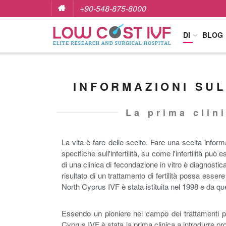
+90-548-875-8000
DI
BLOG
INFORMAZIONI SUL
La prima clin
La vita è fare delle scelte. Fare una scelta inform
specifiche sull'infertilità, su come l'infertilità può 
di una clinica di fecondazione in vitro è diagnost
risultato di un trattamento di fertilità possa ess
North Cyprus IVF è stata istituita nel 1998 e da que
Essendo un pioniere nel campo dei trattamenti pe
Cyprus IVF è stata la prima clinica a introdurre p