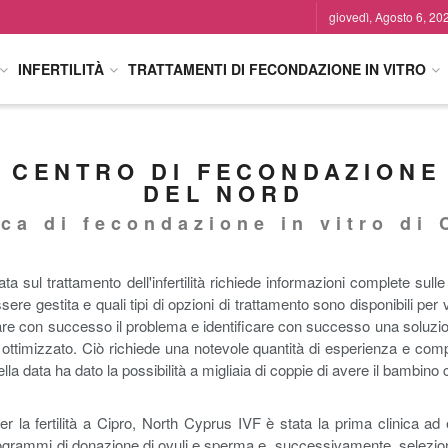
giovedì, Agosto 6, 20
INFERTILITÀ
TRATTAMENTI DI FECONDAZIONE IN VITRO
 CENTRO DI FECONDAZIONE 
DEL NORD
ica di fecondazione in vitro di 
ata sul trattamento dell'infertilità richiede informazioni complete sull
essere gestita e quali tipi di opzioni di trattamento sono disponibili per va
icare con successo il problema e identificare con successo una soluzi
ere ottimizzato. Ciò richiede una notevole quantità di esperienza e co
lla data ha dato la possibilità a migliaia di coppie di avere il bambin
r la fertilità a Cipro, North Cyprus IVF è stata la prima clinica ad
rogrammi di donazione di ovuli e sperma e, successivamente, selezione d