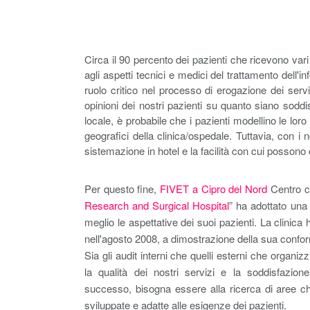
Circa il 90 percento dei pazienti che ricevono vari
agli aspetti tecnici e medici del trattamento dell'i
ruolo critico nel processo di erogazione dei servi
opinioni dei nostri pazienti su quanto siano soddis
locale, è probabile che i pazienti modellino le loro p
geografici della clinica/ospedale. Tuttavia, con i n
sistemazione in hotel e la facilità con cui possono c
Per questo fine,
FIVET a Cipro del Nord
Centro ch
Research and Surgical Hospital
” ha adottato una 
meglio le aspettative dei suoi pazienti. La clinica 
nell'agosto 2008, a dimostrazione della sua conform
Sia gli audit interni che quelli esterni che organi
la qualità dei nostri servizi e la soddisfazion
successo, bisogna essere alla ricerca di aree c
sviluppate e adatte alle esigenze dei pazienti.