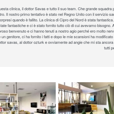
a clinica, il dottor Savas e tutto il suo team. Che grande squadra p
ro. Il nostro primo tentativo è stato nel Regno Unito con il servizio s
rpresi quando è fallito. La clinica di Cipro del Nord è stata fantastic
tate fantastiche e ci è stato fornito tutto ciò di cui avevamo bisogno. 
oroso benvenuto e ci hanno tenuti a nostro agio perché ero molto nervo
 un genitore, ci ha fornito i fatti e dopo le mie scansioni ha modificato 
 dottor savas, al dottor ozturk e ovviamente ad angie che mi sta ancora
tutti 