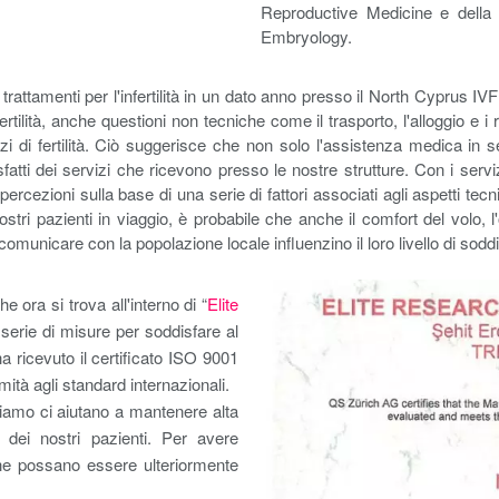
Reproductive Medicine e dell
Embryology.
 trattamenti per l'infertilità in un dato anno presso il North Cyprus I
nfertilità, anche questioni non tecniche come il trasporto, l'alloggio e 
zi di fertilità. Ciò suggerisce che non solo l'assistenza medica in 
fatti dei servizi che ricevono presso le nostre strutture. Con i serviz
ercezioni sulla base di una serie di fattori associati agli aspetti tecnici
ostri pazienti in viaggio, è probabile che anche il comfort del volo, l'
omunicare con la popolazione locale influenzino il loro livello di soddis
e ora si trova all'interno di “
Elite
serie di misure per soddisfare al
ha ricevuto il certificato ISO 9001
ità agli standard internazionali.
zziamo ci aiutano a mantenere alta
e dei nostri pazienti. Per avere
he possano essere ulteriormente