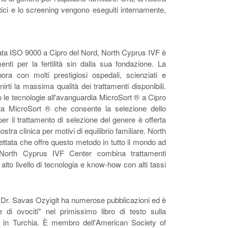
etici e lo screening vengono eseguiti internamente,
ficata ISO 9000 a Cipro del Nord, North Cyprus IVF è
menti per la fertilità sin dalla sua fondazione. La
ora con molti prestigiosi ospedali, scienziati e
irti la massima qualità dei trattamenti disponibili.
 le tecnologie all'avanguardia MicroSort ® a Cipro
gia MicroSort ® che consente la selezione dello
 il trattamento di selezione del genere è offerta
stra clinica per motivi di equilibrio familiare. North
ettata che offre questo metodo in tutto il mondo ad
 North Cyprus IVF Center combina trattamenti
alto livello di tecnologia e know-how con alti tassi
 il Dr. Savas Ozyigit ha numerose pubblicazioni ed è
e di ovociti" nel primissimo libro di testo sulla
to in Turchia. È membro dell'American Society of