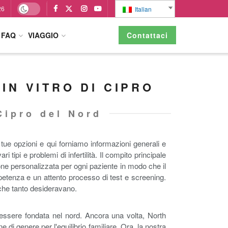
26
Italian
FAQ
VIAGGIO
Contattaci
IN VITRO DI CIPRO
Cipro del Nord
e tue opzioni e qui forniamo informazioni generali e
ri tipi e problemi di infertilità. Il compito principale
one personalizzata per ogni paziente in modo che il
mpetenza e un attento processo di test e screening.
o che tanto desideravano.
 essere fondata nel nord. Ancora una volta, North
i genere per l'equilibrio familiare. Ora, la nostra