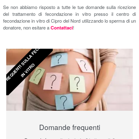
Se non abbiamo risposto a tutte le tue domande sulla ricezione
del trattamento di fecondazione in vitro presso il centro di
fecondazione in vitro di Cipro del Nord utilizzando lo sperma di un
donatore, non esitare a
Contattaci
!
D
O
M
A
N
D
E
F
R
E
Q
U
E
N
T
I
S
U
L
L
A
F
E
C
O
N
D
A
Z
I
O
N
E
I
N
V
I
T
R
O
Domande frequenti