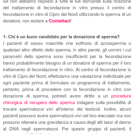
Se non abbiamo risposto a tutte le tue domande sulla ricezione
del trattamento di fecondazione in vitro presso il centro di
fecondazione in vitro di Cipro del Nord utilizzando lo sperma di un
donatore, non esitare a
Contattaci
!
1- Chi è un buon candidato per la donazione di sperma?
I pazienti di sesso maschile che soffrono di azoospermia o
qualsiasi altro difetto dello sperma, in altre parole, gli uomini i cui
parametri dello sperma sono insufficienti per la fecondazione
hanno probabilmente bisogno di un donatore di sperma per il loro
trattamento di fecondazione in vitro. Al centro di fecondazione in
vitro di Cipro del Nord, effettuiamo una valutazione individuale per
ogni paziente prima di formulare un programma di trattamento,
pertanto, prima di procedere con la fecondazione in vitro con
donazione di sperma, potresti avere diritto a un
procedura
chirurgica di recupero dello sperma
indagare sulla possibilità di
trovare spermatozoi vivi all'interno dei testicoli. Inoltre, alcuni
pazienti possono avere spermatozoi vivi nel loro eiaculato ma non
possono ottenere una gravidanza a causa degli alti tassi di danno
al DNA negli spermatozoi. Per questo gruppo di pazienti, il