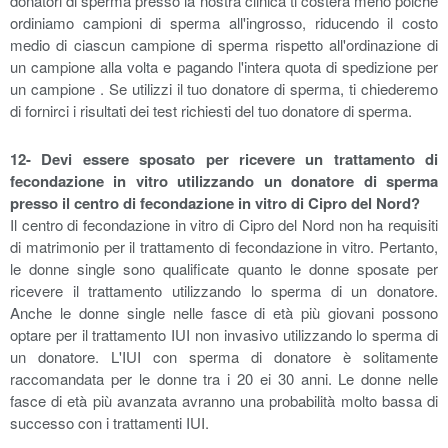
donatori di sperma presso la nostra clinica ti costerà meno poiché
ordiniamo campioni di sperma all'ingrosso, riducendo il costo
medio di ciascun campione di sperma rispetto all'ordinazione di
un campione alla volta e pagando l'intera quota di spedizione per
un campione . Se utilizzi il tuo donatore di sperma, ti chiederemo
di fornirci i risultati dei test richiesti del tuo donatore di sperma.
12- Devi essere sposato per ricevere un trattamento di
fecondazione in vitro utilizzando un donatore di sperma
presso il centro di fecondazione in vitro di Cipro del Nord?
Il centro di fecondazione in vitro di Cipro del Nord non ha requisiti
di matrimonio per il trattamento di fecondazione in vitro. Pertanto,
le donne single sono qualificate quanto le donne sposate per
ricevere il trattamento utilizzando lo sperma di un donatore.
Anche le donne single nelle fasce di età più giovani possono
optare per il trattamento IUI non invasivo utilizzando lo sperma di
un donatore. L'IUI con sperma di donatore è solitamente
raccomandata per le donne tra i 20 ei 30 anni. Le donne nelle
fasce di età più avanzata avranno una probabilità molto bassa di
successo con i trattamenti IUI.