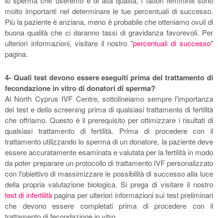
lo sperma che useremo è di alta qualità, i fattori femminili sono
molto importanti nel determinare le tue percentuali di successo.
Più la paziente è anziana, meno è probabile che otteniamo ovuli di
buona qualità che ci daranno tassi di gravidanza favorevoli. Per
ulteriori informazioni, visitare il nostro "
percentuali di successo
"
pagina.
4- Quali test devono essere eseguiti prima del trattamento di
fecondazione in vitro di donatori di sperma?
Al North Cyprus IVF Centre, sottolineiamo sempre l'importanza
dei test e dello screening prima di qualsiasi trattamento di fertilità
che offriamo. Questo è il prerequisito per ottimizzare i risultati di
qualsiasi trattamento di fertilità. Prima di procedere con il
trattamento utilizzando lo sperma di un donatore, la paziente deve
essere accuratamente esaminata e valutata per la fertilità in modo
da poter preparare un protocollo di trattamento IVF personalizzato
con l'obiettivo di massimizzare le possibilità di successo alla luce
della propria valutazione biologica. Si prega di visitare il nostro
test di infertilità
pagina per ulteriori informazioni sui test preliminari
che devono essere completati prima di procedere con il
trattamento di fecondazione in vitro.