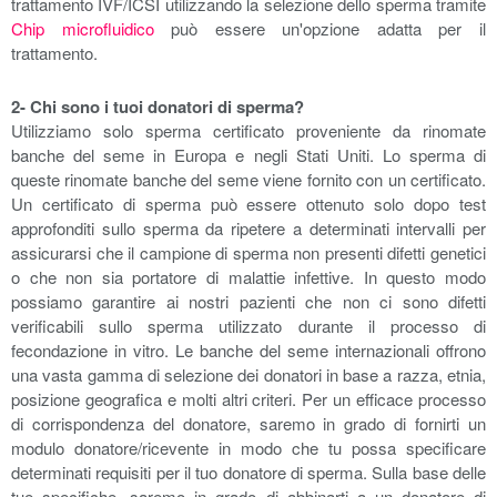
trattamento IVF/ICSI utilizzando la selezione dello sperma tramite
Chip microfluidico
può essere un'opzione adatta per il
trattamento.
2- Chi sono i tuoi donatori di sperma?
Utilizziamo solo sperma certificato proveniente da rinomate
banche del seme in Europa e negli Stati Uniti. Lo sperma di
queste rinomate banche del seme viene fornito con un certificato.
Un certificato di sperma può essere ottenuto solo dopo test
approfonditi sullo sperma da ripetere a determinati intervalli per
assicurarsi che il campione di sperma non presenti difetti genetici
o che non sia portatore di malattie infettive. In questo modo
possiamo garantire ai nostri pazienti che non ci sono difetti
verificabili sullo sperma utilizzato durante il processo di
fecondazione in vitro. Le banche del seme internazionali offrono
una vasta gamma di selezione dei donatori in base a razza, etnia,
posizione geografica e molti altri criteri. Per un efficace processo
di corrispondenza del donatore, saremo in grado di fornirti un
modulo donatore/ricevente in modo che tu possa specificare
determinati requisiti per il tuo donatore di sperma. Sulla base delle
tue specifiche, saremo in grado di abbinarti a un donatore di