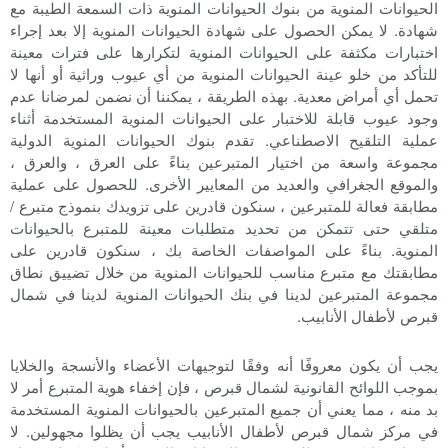
الحيوانات المنوية من بنوك الحيوانات المنوية ذات السمعة الطيبة مع
شهادة. لا يمكن الحصول على شهادة الحيوانات المنوية إلا بعد إجراء
اختبارات مكثفة على الحيوانات المنوية لتكرارها على فترات معينة
للتأكد من خلو عينة الحيوانات المنوية من أي عيوب وراثية أو أنها لا
تحمل أي أمراض معدية. بهذه الطريقة ، يمكننا أن نضمن لمرضانا عدم
وجود عيوب قابلة للاختبار على الحيوانات المنوية المستخدمة أثناء
عملية التلقيح الاصطناعي. تقدم بنوك الحيوانات المنوية الدولية
مجموعة واسعة من اختيار المتبرعين بناءً على العرق ، والعرق ،
والموقع الجغرافي والعديد من المعايير الأخرى. للحصول على عملية
مطابقة فعالة للمتبرعين ، سنكون قادرين على تزويدك بنموذج متبرع /
متلقي حتى تتمكن من تحديد متطلبات معينة للمتبرع بالحيوانات
المنوية. بناءً على المواصفات الخاصة بك ، سنكون قادرين على
مطابقتك مع متبرع مناسب للحيوانات المنوية من خلال تضييق نطاق
مجموعة المتبرعين لدينا في بنك الحيوانات المنوية لدينا في شمال
قبرص لأطفال الأنابيب.
يجب أن يكون معروفًا أنه وفقًا لتوجيهات الأعضاء والأنسجة والخلايا
بموجب اللوائح القانونية لشمال قبرص ، فإن إخفاء هوية المتبرع أمر لا
بد منه ، مما يعني أن جميع المتبرعين بالحيوانات المنوية المستخدمة
في مركز شمال قبرص لأطفال الأنابيب يجب أن يظلوا مجهولين. لا