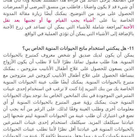
أي شيء قد لا يكون واضحًا ، فاطلب من منسق المرضى أو الممرضات
الحصول على مزيد من التوضيح. يمكنك أيضًا زيارة مقالة المدونة
الخاصة بنا على "
أشياء يجب القيام بها أو تجنبها بعد نقل
الأجنة
"لمراجعة شاملة للأشياء التي يمكن أن تساعد في زرع الأجنة
بالإضافة إلى الأشياء التي يمكن أن تؤذي العملية في الواقع.
11- هل يمكنني استخدام مانح الحيوانات المنوية الخاص بي؟
يمكن أن يكون لديك صديق أو شخص معروف كمتبرع بالحيوانات
المنوية. هذا طلب مقبول تمامًا. نظرًا لأننا لا نطلب أن يكون الأزواج
الذين يسعون للحصول على علاج أطفال الأنابيب متزوجين ، يمكنك
ببساطة الحصول على علاج أطفال الأنابيب كزوجين غير متزوجين مع
متبرع بالحيوانات المنوية. يمكنك أيضًا طلب عينة الحيوانات المنوية
الخاصة بك من بنك التبريد إذا كنت لا ترغب في استخدام إحدى عينات
المتبرعين الموجودة في بنك المانحين الخاص بنا. توجد بنوك الحيوانات
المنوية حيث يمكنك رؤية صور المتبرع بالحيوانات المنوية أو أي
معلومات أخرى وطلب العينة وفقًا لذلك. على الرغم من أنه يجب أن
تضع في اعتبارك أن طلب عينة من الحيوانات المنوية ليتم شحنها إلى
عيادتنا سيكلفك المزيد. سيكلفك استخدام إحدى عينات المتبرعين
بالحيوانات المنوية في عيادتنا أقل نظرًا لأننا نطلب عينات الحيوانات
المنوية بكميات كبيرة ، مما يجعل متوسط تكلفة كل عينة من الحيوانات