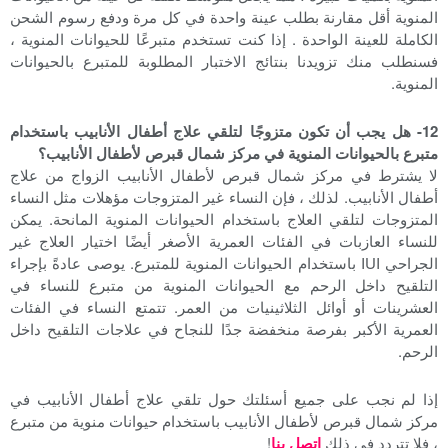
المنوية أقل مقارنة بطلب عينة واحدة في كل مرة ودفع رسوم الشحن
الكاملة للعينة الواحدة . إذا كنت تستخدم متبرعًا للحيوانات المنوية ،
فسنطلب منك تزويدنا بنتائج الاختبار المطلوبة للمتبرع بالحيوانات
المنوية.
12- هل يجب أن تكون متزوجًا لتلقي علاج أطفال الأنابيب باستخدام
متبرع بالحيوانات المنوية في مركز شمال قبرص لأطفال الأنابيب؟
لا يشترط في مركز شمال قبرص لأطفال الأنابيب الزواج من علاج
أطفال الأنابيب. لذلك ، فإن النساء غير المتزوجات مؤهلات مثل النساء
المتزوجات لتلقي العلاج باستخدام الحيوانات المنوية المانحة. يمكن
للنساء العازبات في الفئات العمرية الأصغر أيضًا اختيار العلاج غير
الجراحي IUI باستخدام الحيوانات المنوية للمتبرع. يوصى عادةً بإجراء
التلقيح داخل الرحم مع الحيوانات المنوية من متبرع للنساء في
العشرينات أو أوائل الثلاثينيات من العمر. تتمتع النساء في الفئات
العمرية الأكبر بفرصة منخفضة جدًا للنجاح في علاجات التلقيح داخل
الرحم.
إذا لم نجب على جميع أسئلتك حول تلقي علاج أطفال الأنابيب في
مركز شمال قبرص لأطفال الأنابيب باستخدام حيوانات منوية من متبرع
، فلا تتردد في ذلك
اتصل بنا
!