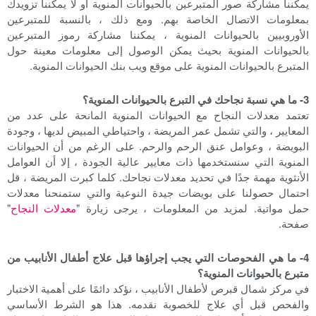
يمكننا مشاركة صور المتبرعين بالحيوانات المنوية أو لا يمكننا تزويدك
بمعلومات الاتصال الخاصة بهم. ومع ذلك ، بالنسبة للمتبرعين
الأوروبيين بالحيوانات المنوية ، يمكننا مشاركة رموز المتبرعين
بالحيوانات المنوية بحيث يمكن الوصول إلى معلومات معينة حول
المتبرع بالحيوانات المنوية على موقع ويب بنك الحيوانات المنوية.
3- ما هي نسبة نجاحك في التبرع بالحيوانات المنوية؟
تعتمد معدلات النجاح مع الحيوانات المنوية المانحة على عدد من
المعايير ، والتي تشمل عمر المريضة ، واحتياطي المبيض لديها ، وجودة
البويضة ، وعوامل عنق الرحم والرحم. على الرغم من أن الحيوانات
المنوية التي سنستخدمها ذات معايير عالية الجودة ، إلا أن العوامل
الأنثوية مهمة جدًا في تحديد معدلات نجاحك. كلما كبرت المريضة ، قل
احتمال حصولنا على بويضات جيدة النوعية والتي ستمنحنا معدلات
حمل مواتية. لمزيد من المعلومات ، يرجى زيارة "
معدلات النجاح
"
صفحة.
4- ما هي الفحوصات التي يجب إجراؤها قبل علاج أطفال الأنابيب من
متبرع بالحيوانات المنوية؟
في مركز شمال قبرص لأطفال الأنابيب ، نؤكد دائمًا على أهمية الاختبار
والفحص قبل أي علاج للخصوبة نقدمه. هذا هو الشرط الأساسي