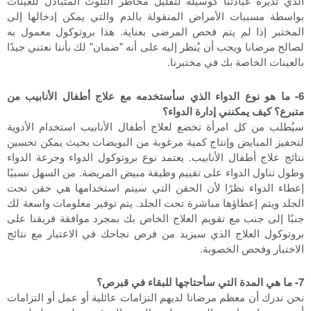
الذي تديره عيادتنا كوسيلة لتقليل مخاطر التلوث المتبادل للعينات
بواسطة مسببات الأمراض المنقولة بالدم والتي يمكن إدخالها إلى
المختبر إذا لم يتم فحص المرضى بعناية. هذا بروتوكول معمول به
لصالح مرضانا ويجب أن يُنظر إليه على أنه "ضمان" لك بأننا نعتني جيدًا
بالعينات الخاصة بك في مختبرنا.
6- ما هو نوع الدواء الذي سأستخدمه مع علاج أطفال الأنابيب من
متبرع؟ كيف يمكنني إدارة الدواء؟
سيُطلب من كل امرأة تخضع لعلاج أطفال الأنابيب استخدام الأدوية
لتحفيز المبايض وإنتاج كمية مرغوبة من البويضات بحيث يمكن تحسين
نتائج علاج أطفال الأنابيب. يعتمد نوع بروتوكول الدواء وجرعة الدواء
وطول تناول الدواء على تقييم وظيفة مبيض المريضة. من السهل نسبيًا
إعطاء الدواء نظرًا لأن الحقن التي سيتم استخدامها هي حقن تحت
الجلد ويتم إعطاؤها مباشرة تحت الجلد. يتم توفير معلومات واسعة لك
جنبًا إلى جنب مع تقويم العلاج الخاص بك بمجرد موافقة فريقنا على
بروتوكول العلاج الذي سيزيد من فرص نجاحك في الاعتبار مع نتائج
الاختبار وفحص الخصوبة.
7- ما هي المدة التي سأحتاجها للبقاء في قبرص؟
نحن ندرك أن معظم مرضانا لديهم التزامات عائلية أو عمل أو التزامات