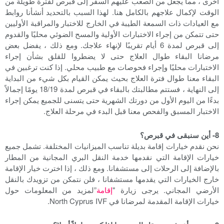
أخرى ، مما يجعل من الصعب عليهم السفر إلى قبرص لفترة طويلة من
الوقت لإكمال علاجهم بالكامل هنا. لهذا السبب بالتحديد أنشأنا روابط
مع العيادات ذات السمعة الطيبة في الخارج للاختبار والمراقبة الأوليين
حتى تتمكن من إجراء الاختبارات الأولية والمسح الضوئي محليًا والقدوم
إلى قبرص لمدة 6 أيام تقريبًا لإنهاء علاجك. ومع ذلك ، يفضل بعض
مرضانا البقاء طوال العلاج حتى لا يضطروا للقلق بشأن إجراء
الاختبارات محليًا وإجراء فحوصات مع طبيب محلي. إذا كنت ترغبين في
البقاء معنا طوال فترة العلاج بحيث يمكن القيام بكل شيء من البداية
إلى النهاية ، فستتم مطالبتك بالبقاء في قبرص لمدة 18/19 يومًا إجمالاً
بدءًا من اليوم الأول من دورتك الشهرية حتى يتسنى للجميع يمكن إجراء
الاختبار المسبق والفحص معنا قبل البدء في مرحلة العلاج.
8- أين سنبقى في قبرص؟
نحن نقدم خيارات إقامة بديلة تناسب الميزانيات المختلفة. تشمل جميع
خيارات الإقامة التي نقدمها خدمة النقل البري المجانية من المطار
بالإضافة إلى الرحلات إلى مستشفانا. ومع ذلك ، إذا اخترت خيار الإقامة
خارج الخيارات التي يقدمها مستشفانا ، فلن نتمكن من تزويدك بالنقل
الأرضي المجاني. يرجى زيارة "
إقامة
”لمزيد من المعلومات حول
خيارات الإقامة المقدمة لمرضانا في North Cyprus IVF.