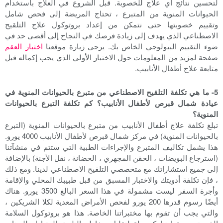
لتحسين نتائج أي علاج للخصوبة. قبل الشروع في العلاج باستخدام
الحيوانات المنوية من المتبرع ، تحتاج المريضة إلى فحص شامل
وتقييم خصوبتها حتى نتمكن من إعداد بروتوكول علاج التلقيح
الاصطناعي الذي يهدف إلى زيادة فرصك في النجاح إلى أقصى حد في
ضوء التقييم البيولوجي الخاص بك. يرجى زيارة موقعنا
اختبار العقم
صفحة لمزيد من المعلومات حول الاختبار الأولي الذي يجب إكماله قبل
متابعة علاج أطفال الأنابيب.
5- ما هي تكلفة التلقيح الاصطناعي من متبرع بالحيوانات المنوية في
عيادة شمال قبرص لأطفال الأنابيب؟ كم تكلفة التبرع بالحيوانات
المنوية؟
تبلغ تكلفة علاج أطفال الأنابيب من متبرع بالحيوانات المنوية (التبرع
بالحيوانات المنوية) في مركز شمال قبرص لأطفال الأنابيب 4000 يورو.
هذا يشمل تكاليف المتبرع والإجراءات الطبية التي ستتم في منشآتنا
(استرجاع البويضات ، الحقن المجهري ، الحضانة ، نقل الأجنة) بالإضافة
إلى جميع استشاراتك مع متخصصي التلقيح الاصطناعي لدينا. ومع ذلك
، فإن تكلفة أدويتك والاختبار المسبق من قبل طبيبك المحلي والإقامة
وأجرة السفر ليست مشمولة في هذا السعر البالغ 3500 يورو. هناك
أيضًا رسوم قدرها 200 يورو لفحص الأمراض المعدية لكلا الشريكين ،
والتي يجب أن تقوم بها مختبراتنا الخاصة. هذا هو بروتوكول السلامة