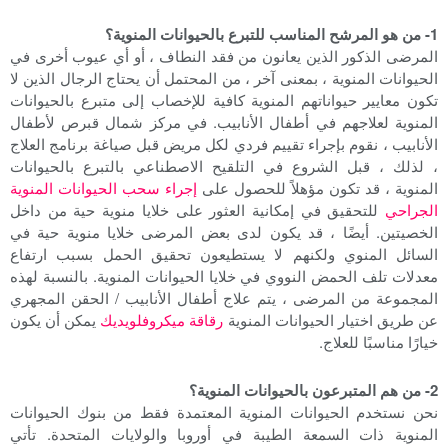
1- من هو المرشح المناسب للتبرع بالحيوانات المنوية؟
المرضى الذكور الذين يعانون من فقد النطاف ، أو أي عيوب أخرى في
الحيوانات المنوية ، بمعنى آخر ، من المحتمل أن يحتاج الرجال الذين لا
تكون معايير حيواناتهم المنوية كافية للإخصاب إلى متبرع بالحيوانات
المنوية لعلاجهم في أطفال الأنابيب. في مركز شمال قبرص لأطفال
الأنابيب ، نقوم بإجراء تقييم فردي لكل مريض قبل صياغة برنامج العلاج
، لذلك ، قبل الشروع في التلقيح الاصطناعي بالتبرع بالحيوانات
المنوية ، قد تكون مؤهلاً للحصول على
إجراء سحب الحيوانات المنوية
الجراحي
للتحقيق في إمكانية العثور على خلايا منوية حية من داخل
الخصيتين. أيضًا ، قد يكون لدى بعض المرضى خلايا منوية حية في
السائل المنوي ولكنهم لا يستطيعون تحقيق الحمل بسبب ارتفاع
معدلات تلف الحمض النووي في خلايا الحيوانات المنوية. بالنسبة لهذه
المجموعة من المرضى ، يتم علاج أطفال الأنابيب / الحقن المجهري
عن طريق اختيار الحيوانات المنوية
رقاقة ميكروفلويديك
يمكن أن يكون
خيارًا مناسبًا للعلاج.
2- من هم المتبرعون بالحيوانات المنوية؟
نحن نستخدم الحيوانات المنوية المعتمدة فقط من بنوك الحيوانات
المنوية ذات السمعة الطيبة في أوروبا والولايات المتحدة. تأتي