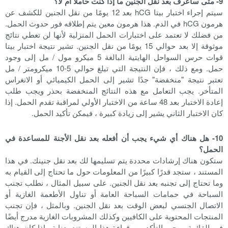
9- متى سأعرف بعد نقل الجنين ما إذا كنت حاملاً أم لا؟
سيتم إجراء اختبار بيتا hCG بعد 12 يومًا من نقل الجنين للكشف عن
هرمون hCG في الدم. هذا هرمون معين يتم إطلاقه فور حدوث الحمل.
من فضلك لا تعتمد على اختبارات الحمل المنزلية لأنها لن تعطي نتائج
موثوقة إلا بعد حوالي 15 يومًا من نقل الجنين. تشير نتيجة اختبار بيتا
قوات حرس السواحل الهايتية البالغة 5 ميكرو مول / مل إلى وجود
حمل. ومع ذلك ، فإن النتيجة التي تبلغ حوالي 5-10 ميكرومتر / مل
تعتبر نتيجة "منخفضة" جدًا تشير إلى الحمل الكيميائي أو الانغراس
المتأخر. يجب التعامل مع هذه النتائج المنخفضة بحذر ويجب طلب
إعادة الاختبار بعد 48 ساعة من الاختبار الأولي لمراقبة تقدم الحمل. إذا
كان الاختبار الثاني يشير إلى زيادة كبيرة ، فيمكن تأكيد الحمل.
10- هل هناك أي شيء يجب أن أفعله بعد نقل الأجنة للمساعدة في
الحمل؟
ستكون هناك إرشادات محددة يتم تسليمها لك بعد نقل جنينك. في هذا
المستند ، ستجد قدرًا كبيرًا من المعلومات حول ما تحتاج إلى القيام به
وما تحتاج إلى تجنبه بعد نقل الجنين. على سبيل المثال ، نطلب تجنب
السباحة في حمامات السباحة العامة أو تناول الأطعمة الغازية أو
الاتصال الجنسي لبعض الوقت بعد نقل الجنين. وبالمثل ، فإن تجنب
المنتجات المحتوية على الكافيين وكذلك المشروبات الغازية مدرج أيضًا
في القائمة. يرجى التأكد من قراءة هذا المستند بعناية وإذا كان هناك