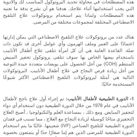
هذه المصطلحات في محاولة تحديد البروتوكول المناسب لك والأدوية
التي يجب استخدامها أثناء علاجك. هدفنا هو أن نشرح بدقة ما تعنيه
هذه المصطلحات ولماذا يتم استخدام بروتوكولات علاج التلقيح
الاصطناعي المختلفة لمجموعات مختلفة من المرضى.
هناك عدد من بروتوكولات علاج التلقيح الاصطناعي التي يمكن إدارتها
اعتمادًا على العمر وملف الهرمون وأي عوامل أخرى قد تكون ذات
صلة. القاعدة العامة هي أن كل امرأة تتلقى علاج أطفال الأنابيب
باستخدام بيضها الخاص بها سوف تتلقى بروتوكول تحفيز المبيض
المنتظم (COH) من أجل الحصول على بويضات متعددة جيدة النوعية
من أجل زيادة فرص النجاح في علاج أطفال الأنابيب. البروتوكولات
التالية هي أمثلة لبروتوكولات التلقيح الاصطناعي الأكثر شيوعًا
المستخدمة حاليًا:
1- الدورة الطبيعية لأطفال الأنابيب:
تم إجراء أول علاج ناجح لأطفال
الأنابيب في عام 1978 من خلال الدورة الطبيعية دون استخدام أي دواء
لتحفيز المبايض. ومع ذلك ، بمساعدة العلم والتكنولوجيا ، أصبح العلاج
التحفيزي متاحًا كوسيلة لزيادة النجاح مع العلاج ، مما تسبب في فقدان
الدورة الطبيعية للتلقيح الصناعي (IVF) شعبيتها. غالبًا ما يتم استخدام
الدورة الطبيعية للمرضى الذين هم إما صغارًا جدًا أو يتمتعون بخصوبة