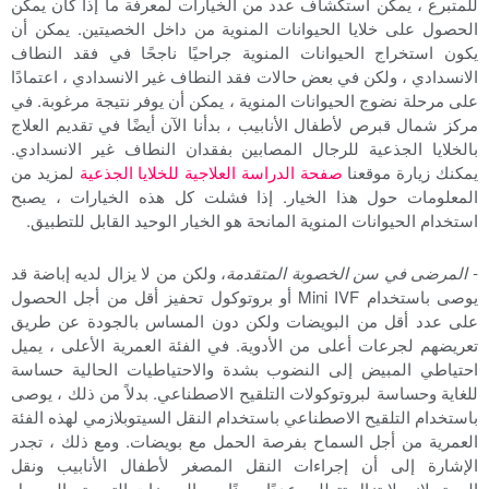
للمتبرع ، يمكن استكشاف عدد من الخيارات لمعرفة ما إذا كان يمكن
الحصول على خلايا الحيوانات المنوية من داخل الخصيتين. يمكن أن
يكون استخراج الحيوانات المنوية جراحيًا ناجحًا في فقد النطاف
الانسدادي ، ولكن في بعض حالات فقد النطاف غير الانسدادي ، اعتمادًا
على مرحلة نضوج الحيوانات المنوية ، يمكن أن يوفر نتيجة مرغوبة. في
مركز شمال قبرص لأطفال الأنابيب ، بدأنا الآن أيضًا في تقديم العلاج
بالخلايا الجذعية للرجال المصابين بفقدان النطاف غير الانسدادي.
يمكنك زيارة موقعنا
صفحة الدراسة العلاجية للخلايا الجذعية
لمزيد من
المعلومات حول هذا الخيار. إذا فشلت كل هذه الخيارات ، يصبح
استخدام الحيوانات المنوية المانحة هو الخيار الوحيد القابل للتطبيق.
- المرضى في سن الخصوبة المتقدمة
، ولكن من لا يزال لديه إباضة قد
يوصى باستخدام Mini IVF أو بروتوكول تحفيز أقل من أجل الحصول
على عدد أقل من البويضات ولكن دون المساس بالجودة عن طريق
تعريضهم لجرعات أعلى من الأدوية. في الفئة العمرية الأعلى ، يميل
احتياطي المبيض إلى النضوب بشدة والاحتياطيات الحالية حساسة
للغاية وحساسة لبروتوكولات التلقيح الاصطناعي. بدلاً من ذلك ، يوصى
باستخدام التلقيح الاصطناعي باستخدام النقل السيتوبلازمي لهذه الفئة
العمرية من أجل السماح بفرصة الحمل مع بويضات. ومع ذلك ، تجدر
الإشارة إلى أن إجراءات النقل المصغر لأطفال الأنابيب ونقل
السيتوبلازم لا تزال تتطلب عددًا معينًا من البويضات التي يتم الحصول