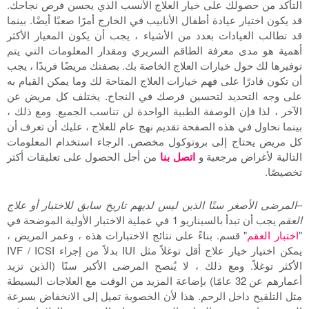
التأكد من حصولك على خيار العلاج الأنسب الذي يحسن فرص نجاحك.
قد يكون اختيار عيادة أطفال الأنابيب في الخارج أمرًا صعبًا أيضًا. بينما
قد تطالب العيادات بعدد من الأشياء ، يجب أن يكون المعيار الأكثر
أهمية هو مدى معرفة الطاقم السريري ومقدار المعلومات التي يتم
توفيرها لك حول خيارات العلاج الخاصة بك. بصفتك مريضًا فريدًا ، يجب
أن تكون قادرًا على فهم خيارات العلاج المتاحة لك وما يمكن القيام به
على وجه التحديد لتحسين فرصك في النجاح. يختلف كل مريض عن
الآخر ، لذا فإن الوصفة الطبية الواحدة لن تناسب الجميع. ومع ذلك ،
بينما نحاول في هذه الصفحة تقديم نهج عام للعلاج ، عليك أن تعرف أن
كل مريض يحتاج إلى بروتوكول مخصص. الرجاء استخدام المعلومات
التالية لأغراض مرجعية و
اتصل بنا
من أجل الحصول على تعليقات أكثر
تخصيصًا.
–
المرضى الأصغر سنًا الذين ليس لديهم تاريخ سابق للاختبار أو علاج
العقم
يجب أن تبدأ بالسيناريو 1 في عملية الاختبار الأولية الموضحة في
"
اختبار العقم
" قسم. بناءً على نتائج الاختبارات هذه ، وعمر المريض ،
يمكن اختيار خيار علاج أقل توغلاً مثل IUI بدلاً من إجراء IVF / ICSI
الأكثر توغلاً. ومع ذلك ، لا يُنصح المرضى الأكبر سنًا (الذين تزيد
أعمارهم عن 32 عامًا) بإضاعة المزيد من الوقت مع العلاجات البسيطة
مثل التلقيح داخل الرحم. هذا لأن الخصوبة تميل إلى الانخفاض بسرعة