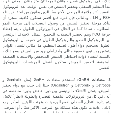
ذلك ، في بروتوكول قصير ، هاتان المرحلتان متزامنتان. بمعنى آخر ،
يبدأ التنظيم السفلي وتحفيز المبيض في نفس الوقت. يعد البروتوكول
القصير أكثر ملاءمة للمرضى الأكبر سنًا الذين يعانون من انخفاض إنتاج
FSH و LH ، وبالتالي فإن فترة قمع أقصر ستكون كافية. بمجرد أن
تتأكد مرحلة تحفيز المبيض من وصول البصيلات إلى مرحلة النمو
المطلوبة ، تمامًا كما هو الحال في البروتوكول الطويل ، يتم إعطاء
جرعة hCG ويتم تحضير البصيلات للتجميع. يتمثل الاختلاف الرئيسي
بين البروتوكول القصير والبروتوكول الطويل في حقيقة أن البروتوكول
الطويل يستخدم دواءً أطول لضبط التنظيم. هذا مثالي للنساء اللواتي
يتمتعن بمستوى خصوبة مثالي واحتياطي جيد من المبيض. ومع ذلك ،
بالنسبة للنساء ذوات احتياطي المبيض المنخفض والاستجابة الضعيفة
المتوقعة لتحفيز المبيض ستكون أفضل المرشحات للبروتوكول
القصير.
3- مضادات GnRH:
تُستخدم مضادات GnRH (مثل Ganirelix و
Cetrotide و Cetrorelix و Orgalutron) جنبًا إلى جنب مع دواء تحفيز
المبيض. يتمثل الاختلاف الرئيسي بين دورة ناهض ودورة مناهضة في
أنه ، في كل من البروتوكولات الناهضة القصيرة والطويلة (انظر أعلاه) ،
يتم إدارة التنظيم السفلي لقمع الهرمونات وتجنب اللوتين المبكر. ومع
ذلك ، عادة ما تكون هذه مشكلة مع المرضى الأكبر سنًا ، أو المرضى
الذين يعانون من انخفاض احتياطي المبيض. سيكون استخدام