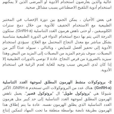
عالية والذين يعارضون استخدام الأدوية أو المرضى الذين لا يمكنهم
استخدام أدوية التلقيح الاصطناعي بسبب مشاكل صحية.
في بعض الأحيان ، يمكن الجمع بين دورة الإخصاب في المختبر
الطبيعية مع الاستخدام الخفيف للأدوية من خلال دمج سترات
الكلوميفين ، أو حتى ناهض هرمون الغدد التناسلية (GnRH-a). ستكون
الدرجة التي يتم بها دمج استخدام الدواء في الدورة الطبيعية متناسبة
بشكل مباشر مع معدل النجاح المحتمل مع العلاج. سيؤدي استخدام
الأدوية إلى تحفيز أفضل للمبايض ، وبالتالي ، سيولد عددًا أكبر من
البصيلات. سوف يترجم المزيد من البصيلات إلى المزيد من البيض وهذا
سيزيد بالضرورة من فرص النجاح. عادة لا نوصي بالدورات الطبيعية إلا
إذا كان لدى المريض سبب وجيه للغاية لعدم الرغبة في استخدام
الأدوية.
2- بروتوكولات منشط الهرمون المطلق لموجهة الغدد التناسلية
(GnRH-a)
: هناك عدد من البروتوكولات التي تستخدم GNRH-a. الأكثر
شيوعًا هي "
بروتوكول طويل
" ال "
بروتوكول قصير
". يعمل ناهض
الهرمون المطلق لموجهة الغدد التناسلية إلى حد كبير مثل هرمون
الغدد التناسلية الذي يطلق الهرمون نفسه. عادة ما يتم إطلاق هذا
الهرمون بطريقة نابضة بواسطة منطقة ما تحت المهاد لتمكين إنتاج