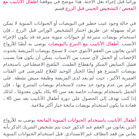
وراثيا قبل إجراء نقل الأجنة. هذا موضح في موقعنا
أطفال الأنابيب مع
الفحص / التشخيص الجيني قبل الزرع
قسم.
في حالة وجود عيب خطير في البويضات أو الحيوانات المنوية لا يمكن
عزله بسهولة عن طريق اختبار التشخيص الوراثي قبل الزرع ، فإن
استخدام بويضات متبرعة أو حيوانات منوية متبرعة قد يكون الإجراء
الأنسب.
أطفال الأنابيب مع التبرع بالبويضات
يوصى به أيضًا للأزواج
الذين يعانون من العقم الأنثوي حيث لا تسمح بويضات المريضة بحدوث
الإخصاب أو الحمل لأي سبب من الأسباب. يمكن أن يكون هذا بسبب
فشل المبايض المبكر وانقطاع الطمث. التلقيح الاصطناعي باستخدام
بويضات المتبرع هو أيضًا الخيار الوحيد للعلاج للمرضى في الفئات
العمرية الأكبر ، حيث لم يعد لدى المريضة وظيفة مبيض نشطة. على
الرغم من عدم وجود حد محدد لاستخدام بويضات المتبرع بها ، فإن
الحمل باستخدام بويضات خاصة بعد سن 45 يكاد يكون معدومًا ، لذلك
إذا كنت تهدف إلى الحصول على دورة أطفال الأنابيب بعد سن 45 ،
فعادة ما يكون استخدام بويضات مانحة خيار أكثر ملاءمة.
أطفال الأنابيب باستخدام الحيوانات المنوية المانحة
يوصى به للأزواج
الذين يعانون من العقم عند الذكور حيث يتم تشخيص الشريك الذكر بأنه
يعاني من فقد النطاف غير الانسدادي. قبل استخدام الحيوانات المنوية