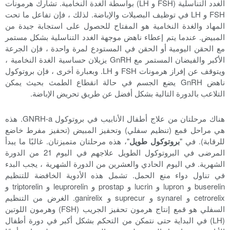
الغدد التناسلية (FSH و LH) بواسطة الغدة النخامية. تشارك هرمونات
FSH و LH في توظيف البصيلات والإباضة. لذلك ، فإن تفاعل ما تحت
المهاد والغدة النخامية هو المفتاح للحصول على استجابة جيدة من
المبيض. عندما يتم إعطاء ناهض موجهة الغدد التناسلية بشكل مستمر
مع الحقن اليومية أو الحقن في المستودع لمرة واحدة ، فإن الجرعة
الأكبر والفيضان المستمر مع GnRH يزيلان حساسية الغدة النخامية ،
ويتوقف عن إفراز هرمونات FSH و LH. وبعبارة أخرى ، فإن بروتوكول
ناهض GnRH يضع الجسم في حالة انقطاع الطمث بحيث يمكن
التلاعب بالدورة التالية بشكل أفضل عن طريق تحريض الإباضة.
هناك مرحلتان من علاج أطفال الأنابيب في بروتوكول GNRH-a. هذه
هي مراحل قمع (تنظيم سفلي) وتحفيز المبيض (تحفيز مفرط خاضع
للرقابة). في "
بروتوكول طويل
"، هذه مرحلتان متميزتان. غالبًا ما يبدأ
المرضى في البروتوكول الطويل علاجهم في اليوم 21 من الدورة
الشهرية. في اليوم الحادي والعشرين من الدورة الشهرية ، يجب البدء
في تناول دواء منع الحمل. تشمل هذه الأدوية الخافضة للتنظيم
buserelin و lupron و lucrin و prostap و leuprorelin و triptorelin و
cetrorelix و synarel و suprecur و ganirelix. الغرض من التنظيم
السفلي هو قمع إنتاج هرمون تحفيز الجريب (FSH) وهرمون اللوتين
(LH) في البداية حتى نتمكن من التحكم بشكل أكبر في دورة أطفال