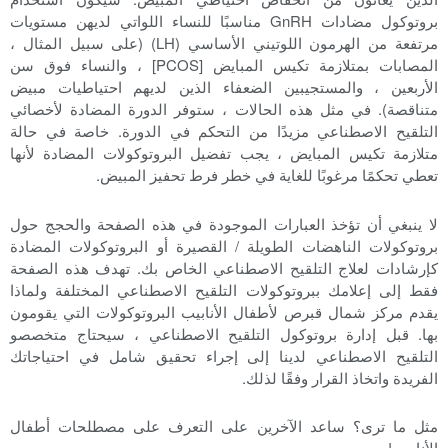
بروتوكول مضادات GnRH مناسبًا للنساء اللواتي لديهن مستويات
مرتفعة من الهرمون اللوتيني الأساسي (LH) (على سبيل المثال ،
المصابات بمتلازمة تكيس المبايض [PCOS] ، والنساء فوق سن
الأربعين ، والمستجيبين الضعفاء الذين لديهم احتياطيات مبيض
متناقصة). في مثل هذه الحالات ، ستوفر الدورة المضادة لأخصائي
التلقيح الاصطناعي مزيدًا من التحكم في الدورة. خاصة في حالة
متلازمة تكيس المبايض ، يجب تفضيل البروتوكولات المضادة لأنها
تعطي تحكمًا مرغوبًا للغاية في خطر فرط تحفيز المبيض.
لا ينبغي أن تؤخذ العبارات الموجودة في هذه الصفحة والحجج حول
بروتوكولات الناهضات الطويلة / القصيرة أو البروتوكولات المضادة
كإرشادات لعلاج التلقيح الاصطناعي الخاص بك. تهدف هذه الصفحة
فقط إلى إعلامك ببروتوكولات التلقيح الاصطناعي المختلفة ولماذا
يقدم مركز شمال قبرص لأطفال الأنابيب البروتوكولات التي يقومون
بها. قبل إدارة بروتوكول التلقيح الاصطناعي ، سيحتاج متخصصو
التلقيح الاصطناعي لدينا إلى إجراء تحقيق شامل في احتياجاتك
الفريدة واتخاذ القرار وفقًا لذلك.
مثل ما ترى؟ ساعد الآخرين على التعرف على مصطلحات أطفال
الأنابيب!