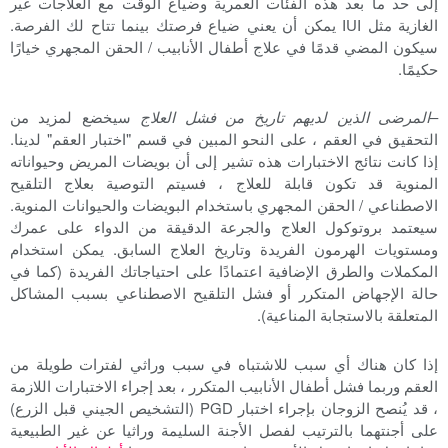
إلى حد ما بعد هذه الفئات العمرية وضياع الوقت مع العلاجات غير
الغازية مثل IUI يمكن أن يعني ضياع فرصتك بينما تتاح لك الفرصة.
سيكون المضي قدمًا في علاج أطفال الأنابيب / الحقن المجهري خيارًا
حكيمًا.
–
المرضى الذين لديهم تاريخ من فشل العلاج
سيخضع لمزيد من
التحقيق في العقم ، على النحو المبين في قسم "اختبار العقم" لدينا.
إذا كانت نتائج الاختبارات هذه تشير إلى أن بويضات المريض وحيواناته
المنوية قد تكون قابلة للعلاج ، فسيتم التوصية بعلاج التلقيح
الاصطناعي / الحقن المجهري باستخدام البويضات والحيوانات المنوية.
سيعتمد بروتوكول العلاج والجرعة الدقيقة من الدواء على عمرك
ومستويات الهرمون الفريدة وتاريخ العلاج السابق. يمكن استخدام
المكملات والطرق الإضافية اعتمادًا على احتياجاتك الفريدة (كما في
حالة الإجهاض المتكرر أو فشل التلقيح الاصطناعي بسبب المشاكل
المتعلقة بالاستجابة المناعية).
إذا كان هناك أي سبب للاشتباه في سبب وراثي لفترات طويلة من
العقم وربما فشل أطفال الأنابيب المتكرر ، بعد إجراء الاختبارات اللازمة
، قد يُنصح الزوجان بإجراء اختبار PGD (التشخيص الجيني قبل الزرع)
على أجنتهما بالترتيب لفصل الأجنة السليمة وراثيا عن غير الطبيعية