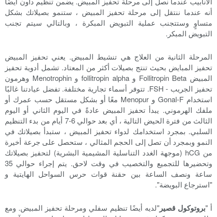
الأنابيب عندما نصل إلى مرحلة تحفيز المبيض. يضمن تنظيم داون أيضًا
أنه عندما ننتقل إلى مرحلة تحفيز المبيض ، ستنمو بصيلاتك بشكل
متساوٍ وستتجنب عملية التبويض المبكرة ، وبالتالي سيتم تجنب
التبويض المبكر.
المرحلة الثانية من العلاج هي تنشيط المبيض. يعني تحفيز المبيض
تحفيز المبايض بحيث تنتج بصيلات أكثر من المعتاد. تشمل أدوية تحفيز
المبيض Follitropin Beta و follitropin alpha و Menotrophin وهرمون
تحفيز الجريب - FSH. تتوفر أسماء تجارية مختلفة. تفضل عيادتنا غالبًا
استخدام Gonal-F و Menopur معًا أو بشكل مستقل حسب عمرك أو
ملفك الهرموني. يبدأ تحفيز المبيض عادةً في اليوم الثاني أو اليوم
الثالث من فترة الحيض التالية ، أي بعد حوالي 6-7 أيام من بدء التنظيم
السلبي. بمجرد استخدامك لدواء تحفيز المبيض ، ستبدأ بصيلاتك في
النمو وبمجرد أن تصل إلى الحجم المثالي ، ستحصل على جرعة أخيرة
من hCG (موجهة الغدد التناسلية المشيمية البشرية) لتحفيز بصيلاتك
وتحضيرها للتجميع والتخصيب في وقت لاحق. يتم إجراء حوالي 35
ساعة ونصف الساعة بين حقنة قوات حرس السواحل الهايتية و
"استرجاع البويضة".
أ "
بروتوكول قصير
"لديه أيضًا تنظيم سفلي ومرحلة تحفيز المبيض. ومع