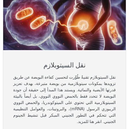
نقل السيتوبلازم
نقل السيتوبلازم تقنيةٌ طُوِّرت لتحسين كفاءة البويضة عن طريق
تزويدها بمكونات سيتوبلازمية من بويضة متبرعة، بهدف تعزيز
قدرتها الأيضية والنمائية. ويستند هذا المبدأ إلى حقيقة أن جودة
البويضة لا تتحدد فقط بالحمض النووي النووي، بل أيضاً بالبيئة
السيتوبلازمية التي تحتوي على الميتوكوندريا، والحمض النووي
الريبوزي الرسول (mRNA)، والبروتينات، والعوامل التنظيمية
التي تتحكم في التطور الجنيني المبكر قبل تنشيط الجينوم
الجنيني. انقر هنا للمزيد.