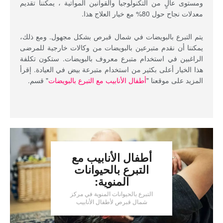
ومستوى عالٍ من التكنولوجيا والقوانين المواتية ، يمكننا تقديم
معدلات نجاح حول 80% مع خيار العلاج هذا.
يتم التبرع بالبويضات في شمال قبرص بشكل مجهول. ومع ذلك،
يمكننا أن نقدم متبرعين بالبويضات من وكالات خارجية للمرضى
الراغبين في استخدام متبرع معروف بالبويضات. ستكون تكلفة
هذا الخيار أعلى بكثير من استخدام متبرعة بيض في العيادة. إقرأ
المزيد على موقعنا "
أطفال الأنابيب مع التبرع بالبويضات
" قسم.
أطفال الأنابيب مع
التبرع بالحيوانات
المنوية:
التبرع بالحيوانات المنوية في مركز
شمال قبرص لأطفال الأنابيب