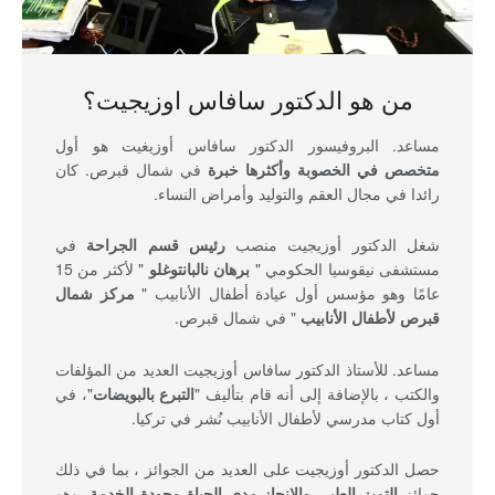
من هو الدكتور سافاس اوزيجيت؟
مساعد. البروفيسور الدكتور سافاس أوزيغيت هو أول
متخصص في الخصوبة وأكثرها خبرة
في شمال قبرص. كان
رائدا في مجال العقم والتوليد وأمراض النساء.
شغل الدكتور أوزيجيت منصب
رئيس قسم الجراحة
في
مستشفى نيقوسيا الحكومي "
برهان نالبانتوغلو
" لأكثر من 15
عامًا وهو مؤسس أول عيادة أطفال الأنابيب "
مركز شمال
قبرص لأطفال الأنابيب
" في شمال قبرص.
مساعد. للأستاذ الدكتور سافاس أوزيجيت العديد من المؤلفات
والكتب ، بالإضافة إلى أنه قام بتأليف "
التبرع بالبويضات
"، في
أول كتاب مدرسي لأطفال الأنابيب نُشر في تركيا.
حصل الدكتور أوزيجيت على العديد من الجوائز ، بما في ذلك
جوائز
التميز الطبي
والإنجاز مدى الحياة
وجودة الخدمة.
وهو