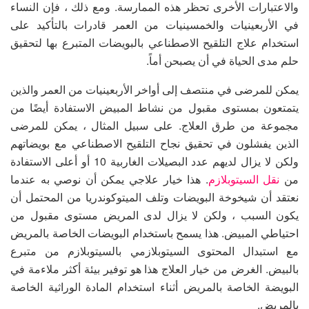
والاعتبارات الأخرى تحظر هذه الممارسة. ومع ذلك ، فإن النساء
في الأربعينيات والخمسينيات من العمر قادرات بالتأكيد على
استخدام علاج التلقيح الاصطناعي بالبويضات المتبرع بها لتحقيق
حلم مدى الحياة في أن يصبحن أماً.
يمكن للمرضى في منتصف إلى أواخر الأربعينيات من العمر والذين
يتمتعون بمستوى مقبول من نشاط المبيض الاستفادة أيضًا من
مجموعة من طرق العلاج. على سبيل المثال ، يمكن للمرضى
الذين يفشلون في تحقيق نجاح التلقيح الاصطناعي مع بويضاتهم
ولكن لا يزال لديهم عدد البصيلات الغاربية 10 أو أعلى الاستفادة
من
نقل السيتوبلازم
. هذا خيار علاجي يمكن أن نوصي به عندما
نعتقد أن شيخوخة البويضات وتلف الميتوكوندريا من المحتمل أن
يكون السبب ، ولكن لا يزال لدى المريض مستوى مقبول من
احتياطي المبيض. هذا يسمح باستخدام البويضات الخاصة بالمريض
مع استبدال المحتوى السيتوبلازمي بالسيتوبلازم من متبرع
بالبيض. الغرض من خيار العلاج هذا هو توفير بيئة أكثر ملاءمة في
البويضة الخاصة بالمريض أثناء استخدام المادة الوراثية الخاصة
بالمريض.