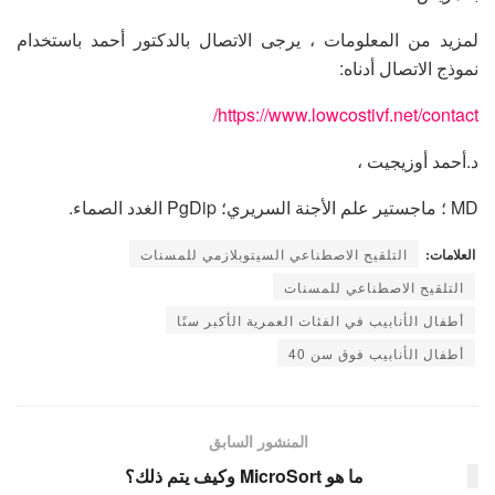
لمزيد من المعلومات ، يرجى الاتصال بالدكتور أحمد باستخدام
نموذج الاتصال أدناه:
https://www.lowcostivf.net/contact/
د.أحمد أوزيجيت ،
MD ؛ ماجستير علم الأجنة السريري؛ PgDip الغدد الصماء.
العلامات:
التلقيح الاصطناعي السيتوبلازمي للمسنات
التلقيح الاصطناعي للمسنات
أطفال الأنابيب في الفئات العمرية الأكبر سنًا
أطفال الأنابيب فوق سن 40
المنشور السابق
ما هو MicroSort وكيف يتم ذلك؟