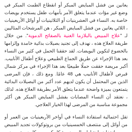
يعانين من فشل المبايض المبكر أو انقطاع الطمث المبكر في
وضع غير مؤات عندما يتعلق الأمر بأمهات طفل يستخدم بويضات
خاصة به. النساء في العشرينيات أو الثلاثينيات أو أوائل الأربعينيات
، اللائي يعانين من فشل المبايض المبكر ، هن المرشحات المثاليين
لـ "
علاج المبيض بالبلازما الغنية بالصفائح الدموية
". من خلال
طريقة العلاج هذه ، نهدف إلى تجنيد بصيلات بدائية خامدة وإلزامها
بالخضوع لتكوين البويضات. لقد حققنا الحمل في كثير من النساء
بعد هذا الإجراء عن طريق الجماع الطبيعي وعلاج أطفال الأنابيب.
أكبر مريضة حققت حملًا طبيعيًا بعد هذا الإجراء في مركز شمال
قبرص لأطفال الأنابيب هي 48 عامًا. ومع ذلك ، فإن المرضى
الذين من المحتمل أن يكون لديهم عدد أكبر من البصيلات البدائية
يتمتعون بميزة واضحة عندما يتعلق الأمر بطريقة العلاج هذه. لذلك
، نعتقد أن النساء المصابات بفشل المبايض المبكر هن أكثر
مجموعة مناسبة من المرضى لهذا الخيار العلاجي.
تقل احتمالية استفادة النساء في أواخر الأربعينيات من العمر أو
من أوائل إلى منتصف الخمسينيات من بروتوكولات تجديد المبيض
بسبب انخفاض احتياطي المبيض بشكل كبير. مع كل دورة مبيض ،