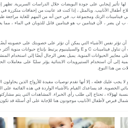
 لها تأثير إيجابي على جودة البويضات خلال الدراسات السريرية. تظهر
 أثناء علاج أطفال الأنابيب. وبالمثل ، إذا كنت قد عانيت من إخفاقات متكررة
 فيتامينات الزنك ومجموعة ب. في حين أنه من المهم للغاية مراجعة طبي
ب لن يضر ، لأن فيتامين ب هو فيتامين قابل للذوبان في الماء ، مما يعن
ن تؤثر نفس الأشياء التي يمكن أن تؤثر على خصوبتك على خصوبته أيضًا
غير الصحي ليست فكرة جيدة أبدًا لأي شخص! لقد ثبت أن تناول فيتامينات C و E وال
لى معايير الحيوانات المنوية. يميل بعض الرجال أيضًا إلى استخدام الم
مية إلى أن استخدام الستيرويدات الابتنائية يؤثر سلبًا على معاملات ا
ات من هذا النوع.
ا يجب عليك فعله ، إلا أنها تقدم توصيات مفيدة للأزواج الذين يحاولون ا
ئي الخصوبة. قد يساعدك القيام بالأشياء الواردة في هذه القائمة على ا
لنسبة لهؤلاء ، تحتاج إلى طلب رأي الخبراء. المشاهدات التي يتم مشاركت
ركز شمال قبرص لأطفال الأنابيب موجودون هنا للإجابة على أي أسئلة قد تك