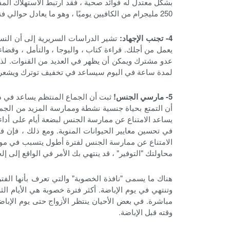
250 مليجرام من الكافيين يوميًا ، وهو ما يعادل حوالي فنجانين من القهوة يوميًا.
4- تجنب الإجهاد:
تشير الدراسات السريرية إلى أن النس
يعمل من أجلك. قراءة كتاب ، واليوجا ، والتأمل ، وقضاء
عدو مشترك ويمكن أن يظهر في العديد من القنوات. لذلك 
لمدة ساعة في اليوم سيساعد في تخفيف توترك ويشعر
5- مارسي الجنس!
ثبت أن الجماع المنتظم يساعد في دو
أن التمتع بحياة جنسية نشطة وممارسة المزيد من الجم
يساعد الامتناع عن ممارسة الجنس لبضعة أيام على أداء خ
في تحسين معايير الحيوانات المنوية. ومع ذلك ، فإن فتر
الامتناع عن ممارسة الجنس لفترة أطول يتسبب في موت خلا
محاولتك "التوفير" ، قد ينتهي بك الأمر في الواقع إلى 
وتنتهي في يوم الإباضة. أكثر فترة خصوبة هي الأيام الث
مباشرة. في بعض الأحيان ينتظر الأزواج حتى يوم الإب
وقته قبل الإباضة.