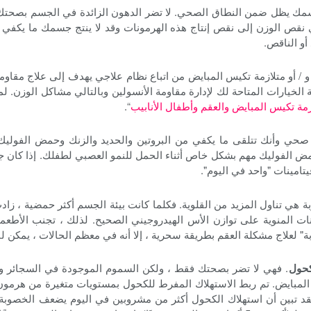
ك يظل ضمن النطاق الصحي. لا تضر الدهون الزائدة في الجسم بصحتك ف
ي نقص الوزن إلى نقص إنتاج هذه الهرمونات وقد لا ينتج جسمك ما يكفي م
أو الناقص.
و / أو متلازمة تكيس المبايض من اتباع نظام علاجي يهدف إلى علاج مقاوم
الخيارات المتاحة لك لإدارة مقاومة الأنسولين وبالتالي مشاكل الوزن. ل
زمة تكيس المبايض والعقم وأطفال الأنابيب
“.
صحي وأنك تتلقى ما يكفي من البروتين والحديد والزنك وحمض الفوليك 
 الفوليك مهم بشكل خاص أثناء الحمل للنمو العصبي لطفلك. إذا كان جد
تامينات "واحد في اليوم".
هي تناول المزيد من القلوية. فكلما كانت بيئة الجسم أكثر حمضية ، زاد
ت المنوية على توازن الأس الهيدروجيني الصحيح. لذلك ، تجنب الأطعمة و
" لعلاج مشكلة العقم بطريقة سحرية ، إلا أنه في معظم الحالات ، يمكن لبع
. فهي لا تضر بصحتك فقط ، ولكن السموم الموجودة في السجائر والأ
مبايض. تم ربط الاستهلاك المفرط للكحول بمستويات متغيرة من هرمون ا
فقد تبين أن استهلاك الكحول أكثر من مشروبين في اليوم يضعف الخصوبة