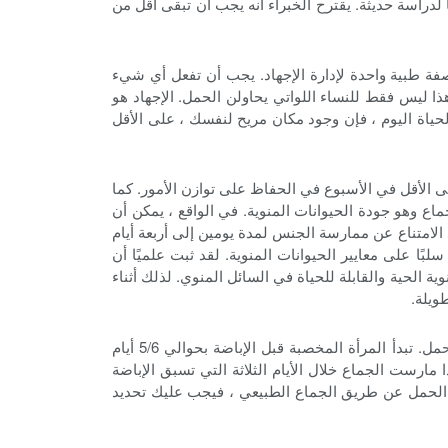
) بانخفاض مستويات الخصوبة وفقًا لدراسة حديثة. يقترح الخبراء أنه يجب أن تبقى أقل من
ة طبية واحدة لإدارة الإجهاد. يجب أن تفعل أي شيء
هذا ليس فقط للنساء اللواتي يحاولن الحمل. الإجهاد هو
لحياة اليوم ، فإن وجود مكان مريح لنفسك ، على الأقل
ى الأقل في الأسبوع في الحفاظ على توازن الأمور. كما
 وهو جودة الحيوانات المنوية. في الواقع ، يمكن أن
 الامتناع عن ممارسة الجنس لمدة يومين إلى أربعة أيام
بًا على معايير الحيوانات المنوية. لقد ثبت علميًا أن
 الحية والقابلة للحياة في السائل المنوي. لذلك أثناء
ويلة.
هناك ما يسمى "نافذة الخصوبة" والتي تعرف بأنها الفترة الزمنية خلال الدورة الشهرية للمرأة عندما يكون من المرجح حدوث الحمل. تبدأ المرأة المخصبة قبل الإباضة بحوالي 5/6 أيام
 مارست الجماع خلال الأيام الثلاثة التي تسبق الإباضة
ق الحمل عن طريق الجماع الطبيعي ، فيجب عليك تحديد