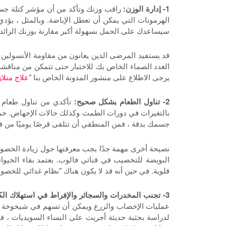
1- إدارة الوزن:
راقب وزنك وتأكد من أن مؤشر كتلة جسم
الهرمونات التي يمكن أن تعطل الإباضة. وبالمثل ، يؤد
سيساعدك على الحمل بسهولة أكبر مقارنة بوزنك الزائد 
قد يستفيد المرضى الذين يعانون من مقاومة الأنسولين 
الغدد الصماء الخاص بك للاختبار حتى تتمكن من مناقشة 
يرجى الاطلاع على منشور المدونة الخاص بنا "
علاج متلا
2- تناول الطعام بشكل صحيح:
تأكدي من تناول طعام 
بالتغيرات في دورات الطمث وكذلك حالات الإجهاض. حمض
جسمك بدقة ، فمن المنطقي أن تتلقى قرصًا يوميًا من في
نصيحة أخرى مهمة جدًا يجب معرفتها حول زيادة الخصوبة 
البويضة للتخصيب في قناتي فالوب. يعتمد بقاء الحيوانا
قلوية. في حين أنه قد لا يكون هناك "نظام غذائي للخصوبة
3- تجنب المخدرات والسجائر والإفراط في استهلاك الكحول
عمليات الإخصاب والزرع ويمكن أن تسهم في شيخوخة ال
لدراسة بحثية حديثة أجريت على النساء السويديات ، 