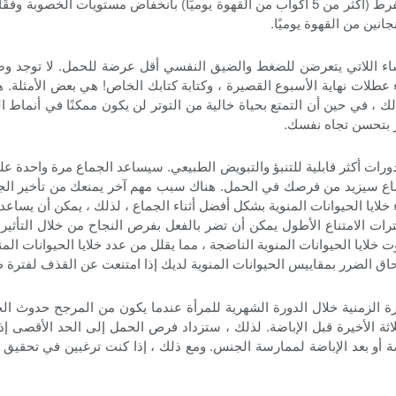
بشكل معتدل له فوائد صحية ، فقد ارتبط الاستهلاك المفرط (أكثر من 5 أكواب من القهوة يوميًا
اء اللاتي يتعرضن للضغط والضيق النفسي أقل عرضة للحمل. لا توجد وصف
 عطلات نهاية الأسبوع القصيرة ، وكتابة كتابك الخاص! هي بعض الأمثلة. 
، في حين أن التمتع بحياة خالية من التوتر لن يكون ممكنًا في أنماط ا
 بتحسن تجاه نفسك.
رات أكثر قابلية للتنبؤ والتبويض الطبيعي. سيساعد الجماع مرة واحدة عل
اع سيزيد من فرصك في الحمل. هناك سبب مهم آخر يمنعك من تأخير الجماع
لايا الحيوانات المنوية بشكل أفضل أثناء الجماع ، لذلك ، يمكن أن يساعد
ات الامتناع الأطول يمكن أن تضر بالفعل بفرص النجاح من خلال التأثير سل
يا الحيوانات المنوية الناضجة ، مما يقلل من عدد خلايا الحيوانات المنوية
إلحاق الضرر بمقاييس الحيوانات المنوية لديك إذا امتنعت عن القذف لفترة ط
لاثة الأخيرة قبل الإباضة. لذلك ، ستزداد فرص الحمل إلى الحد الأقصى إذا
اضة أو بعد الإباضة لممارسة الجنس. ومع ذلك ، إذا كنت ترغبين في تحقي