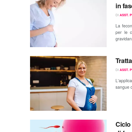
in fa
DI
ASST. 
La fecond
per le 
gravidan
Tratt
DI
ASST. 
L'applic
sangue di
Ciclo