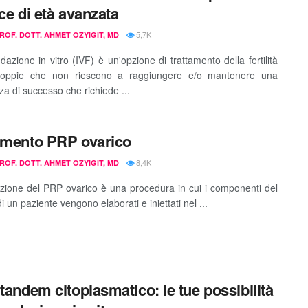
sce di età avanzata
5,7K
PROF. DOTT. AHMET OZYIGIT, MD
azione in vitro (IVF) è un'opzione di trattamento della fertilità
coppie che non riescono a raggiungere e/o mantenere una
za di successo che richiede ...
amento PRP ovarico
8,4K
PROF. DOTT. AHMET OZYIGIT, MD
azione del PRP ovarico è una procedura in cui i componenti del
 un paziente vengono elaborati e iniettati nel ...
 tandem citoplasmatico: le tue possibilità