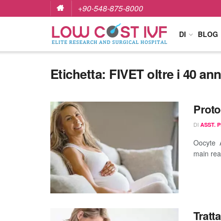
+90-548-875-8000
DI
BLOG
Etichetta:
FIVET oltre i 40 ann
Proto
DI
ASST. 
Oocyte A
main reas
Tratt