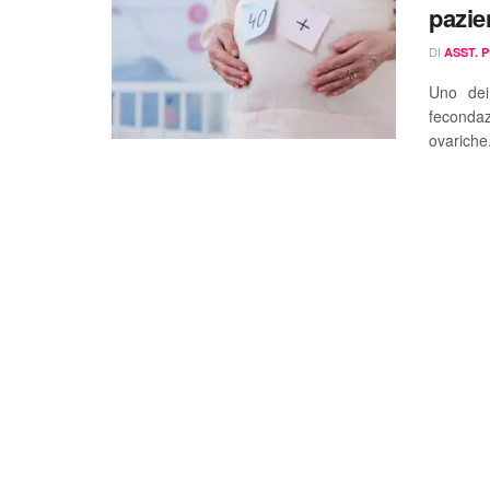
pazie
DI
ASST. 
Uno dei
fecondaz
ovariche.