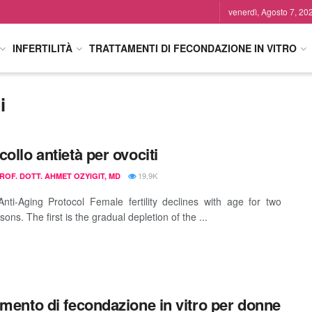
venerdì, Agosto 7, 20
INFERTILITÀ
TRATTAMENTI DI FECONDAZIONE IN VITRO
i
collo antietà per ovociti
19,9K
PROF. DOTT. AHMET OZYIGIT, MD
nti-Aging Protocol Female fertility declines with age for two
ons. The first is the gradual depletion of the ...
amento di fecondazione in vitro per donne