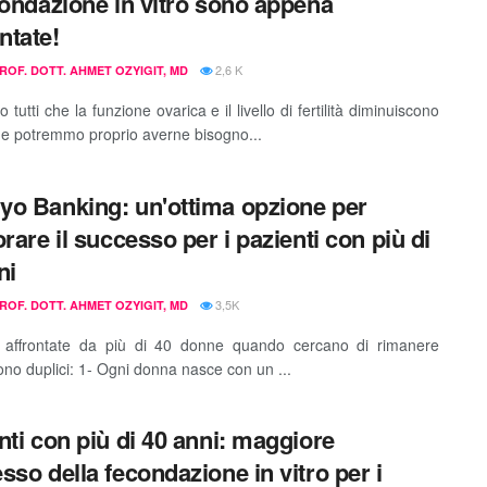
condazione in vitro sono appena
tate!
2,6 K
PROF. DOTT. AHMET OZYIGIT, MD
tutti che la funzione ovarica e il livello di fertilità diminuiscono
à e potremmo proprio averne bisogno...
o Banking: un'ottima opzione per
orare il successo per i pazienti con più di
ni
3,5K
PROF. DOTT. AHMET OZYIGIT, MD
e affrontate da più di 40 donne quando cercano di rimanere
sono duplici: 1- Ogni donna nasce con un ...
nti con più di 40 anni: maggiore
sso della fecondazione in vitro per i