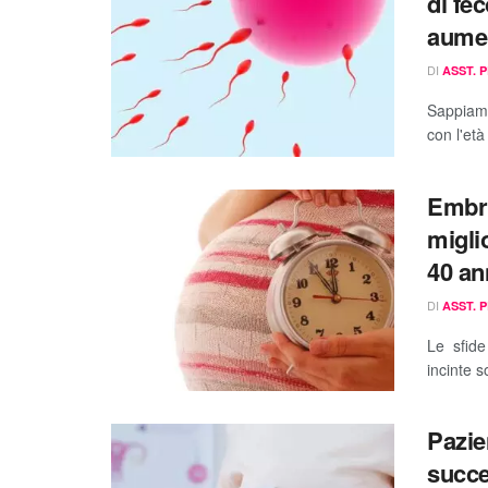
di fe
aumen
DI
ASST. 
Sappiamo 
con l'et
Embry
migli
40 an
DI
ASST. 
Le sfid
incinte 
Pazie
succe