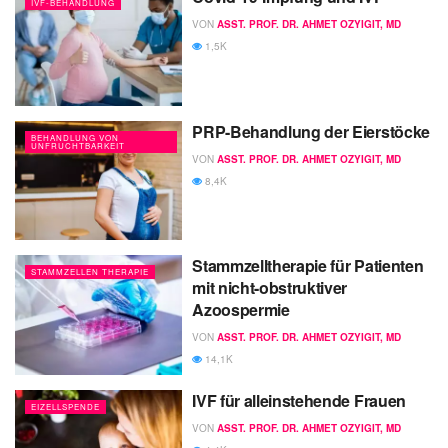
IVF-BEHANDLUNG
VON
ASST. PROF. DR. AHMET OZYIGIT, MD
1,5K
PRP-Behandlung der Eierstöcke
BEHANDLUNG VON
UNFRUCHTBARKEIT
VON
ASST. PROF. DR. AHMET OZYIGIT, MD
8,4K
Stammzelltherapie für Patienten
STAMMZELLEN THERAPIE
mit nicht-obstruktiver
Azoospermie
VON
ASST. PROF. DR. AHMET OZYIGIT, MD
14,1K
IVF für alleinstehende Frauen
EIZELLSPENDE
VON
ASST. PROF. DR. AHMET OZYIGIT, MD