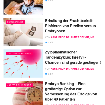
4,4K
Erhaltung der Fruchtbarkeit:
EIZELLSPENDE
Einfrieren von Eizellen versus
Embryonen
VON
ASST. PROF. DR. AHMET OZYIGIT, MD
3,9K
Zytoplasmatischer
+40 IVF-BEHANDLUNG
Tandemzyklus: Ihre IVF-
Chancen sind gerade gestiegen!
VON
ASST. PROF. DR. AHMET OZYIGIT, MD
2,6K
Embryo Banking – Eine
+40 IVF-BEHANDLUNG
großartige Option zur
Verbesserung des Erfolgs von
über 40 Patienten