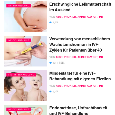
Erschwingliche Leihmutterschaft
IVF-BEHANDLUNG
im Ausland
VON
ASST. PROF. DR. AHMET OZYIGIT, MD
1,6K
Verwendung von menschlichem
IVF-BEHANDLUNG
Wachstumshormon in IVF-
Zyklen für Patienten über 40
VON
ASST. PROF. DR. AHMET OZYIGIT, MD
13,1 TSD.
Mindestalter für eine IVF-
+40 IVF-BEHANDLUNG
Behandlung mit eigenen Eizellen
VON
ASST. PROF. DR. AHMET OZYIGIT, MD
6,4K
Endometriose, Unfruchtbarkeit
IVF-BEHANDLUNG
und IVF-Behandlung