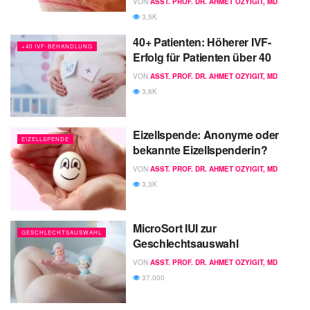
VON
ASST. PROF. DR. AHMET OZYIGIT, MD
3,5K
40+ Patienten: Höherer IVF-
+40 IVF-BEHANDLUNG
Erfolg für Patienten über 40
VON
ASST. PROF. DR. AHMET OZYIGIT, MD
3,6K
Eizellspende: Anonyme oder
EIZELLSPENDE
bekannte Eizellspenderin?
VON
ASST. PROF. DR. AHMET OZYIGIT, MD
3,3K
MicroSort IUI zur
GESCHLECHTSAUSWAHL
Geschlechtsauswahl
VON
ASST. PROF. DR. AHMET OZYIGIT, MD
37.000