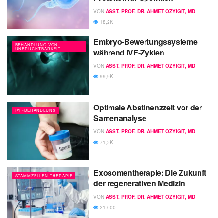
VON
ASST. PROF. DR. AHMET OZYIGIT, MD
18,2K
Embryo-Bewertungssysteme
BEHANDLUNG VON
UNFRUCHTBARKEIT
während IVF-Zyklen
VON
ASST. PROF. DR. AHMET OZYIGIT, MD
99,9K
Optimale Abstinenzzeit vor der
IVF-BEHANDLUNG
Samenanalyse
VON
ASST. PROF. DR. AHMET OZYIGIT, MD
71,2K
Exosomentherapie: Die Zukunft
STAMMZELLEN THERAPIE
der regenerativen Medizin
VON
ASST. PROF. DR. AHMET OZYIGIT, MD
21.000