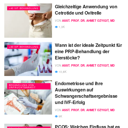
Gleichzeitige Anwendung von
+40 IVF-BEHANDLUNG
Cetrotide und Ovitrelle
VON
ASST. PROF. DR. AHMET OZYIGIT, MD
1,3K
Wann ist der ideale Zeitpunkt für
+40 IVF-BEHANDLUNG
eine PRP-Behandlung der
Eierstöcke?
VON
ASST. PROF. DR. AHMET OZYIGIT, MD
10,8K
Endometriose und ihre
BEHANDLUNG VON
UNFRUCHTBARKEIT
Auswirkungen auf
Schwangerschaftsergebnisse
und IVF-Erfolg
VON
ASST. PROF. DR. AHMET OZYIGIT, MD
9K
PCOS: Welchen Einfluss hat es