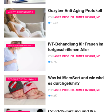
Oozyten-Anti-Aging-Protokoll
+40 IVF-BEHANDLUNG
VON
ASST. PROF. DR. AHMET OZYIGIT, MD
19,9K
IVF-Behandlung für Frauen im
+40 IVF-BEHANDLUNG
fortgeschrittenen Alter
VON
ASST. PROF. DR. AHMET OZYIGIT, MD
5,7K
Was ist MicroSort und wie wird
GESCHLECHTSAUSWAHL
es durchgeführt?
VON
ASST. PROF. DR. AHMET OZYIGIT, MD
6,2K
Covid-19-Impfung und IVF