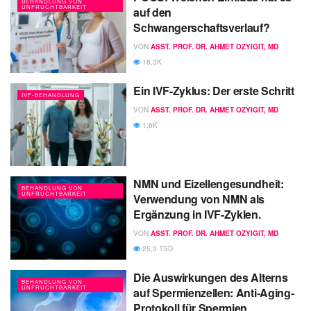
BEHANDLUNG VON
UNFRUCHTBARKEIT
auf den
Schwangerschaftsverlauf?
VON
ASST. PROF. DR. AHMET OZYIGIT, MD
18,3K
Ein IVF-Zyklus: Der erste Schritt
IVF-BEHANDLUNG
VON
ASST. PROF. DR. AHMET OZYIGIT, MD
1,6K
NMN und Eizellengesundheit:
BEHANDLUNG VON
UNFRUCHTBARKEIT
Verwendung von NMN als
Ergänzung in IVF-Zyklen.
VON
ASST. PROF. DR. AHMET OZYIGIT, MD
25,3 TSD.
Die Auswirkungen des Alterns
BEHANDLUNG VON
UNFRUCHTBARKEIT
auf Spermienzellen: Anti-Aging-
Protokoll für Spermien