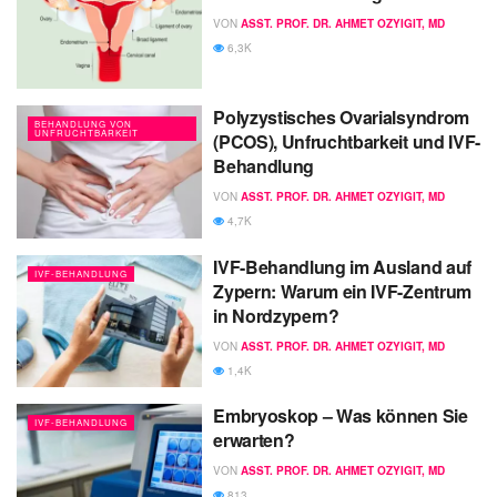
VON
ASST. PROF. DR. AHMET OZYIGIT, MD
6,3K
Polyzystisches Ovarialsyndrom
BEHANDLUNG VON
UNFRUCHTBARKEIT
(PCOS), Unfruchtbarkeit und IVF-
Behandlung
VON
ASST. PROF. DR. AHMET OZYIGIT, MD
4,7K
IVF-Behandlung im Ausland auf
IVF-BEHANDLUNG
Zypern: Warum ein IVF-Zentrum
in Nordzypern?
VON
ASST. PROF. DR. AHMET OZYIGIT, MD
1,4K
Embryoskop – Was können Sie
IVF-BEHANDLUNG
erwarten?
VON
ASST. PROF. DR. AHMET OZYIGIT, MD
813