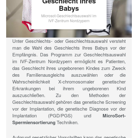
Geschlecht Ihres
Babys
Microsot-Geschlechtsauswahl im
IVF-Zentrum Nordzypern
Unter Geschlechts- oder Geschlechtsauswahl versteht
man die Wahl des Geschlechts Ihres Babys vor der
Empfängnis. Das Programm zur Geschlechtsauswahl
im IVF-Zentrum Nordzypern ermöglicht es Patienten,
das Geschlecht ihres ungeborenen Kindes zum Zweck
des Familienausgleichs auszuwählen oder die
Wahrscheinlichkeit X-chromosomaler genetischer
Erkrankungen bei ihrem ungeborenen Kind
auszuschließen. Zu den Methoden der
Geschlechtsauswahl gehören das genetische Screening
vor der Implantation, die genetische Diagnose vor der
Implantation (PGD/PGS) und
MicroSort-
Spermiensortierung
Techniken.
Aufgrund gesetzlicher Vorschriften kann das genetische