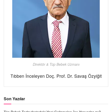
Direktör & Tüp Bebek Uzmanı
Tıbben İnceleyen Doç. Prof. Dr. Savaş Özyiğit
Son Yazılar
Tüp Bebek Tedavilerindeki Yeni Gelişmeler: İşe Yarıyorlar mı?