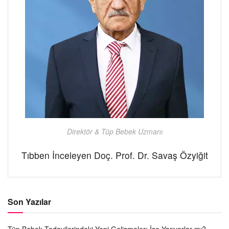
Direktör & Tüp Bebek Uzmanı
Tıbben İnceleyen Doç. Prof. Dr. Savaş Özyiğit
Son Yazılar
Tüp Bebek Tedavilerindeki Yeni Gelişmeler: İşe Yarıyorlar mı?