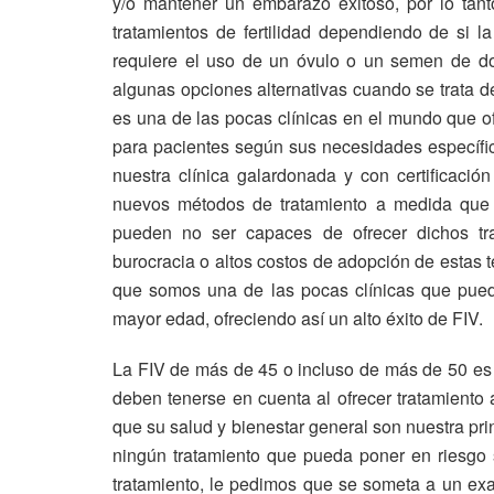
y/o mantener un embarazo exitoso, por lo tanto
tratamientos de fertilidad dependiendo de si l
requiere el uso de un óvulo o un semen de d
algunas opciones alternativas cuando se trata d
es una de las pocas clínicas en el mundo que of
para pacientes según sus necesidades específica
nuestra clínica galardonada y con certificaci
nuevos métodos de tratamiento a medida que e
pueden no ser capaces de ofrecer dichos tr
burocracia o altos costos de adopción de estas 
que somos una de las pocas clínicas que pued
mayor edad, ofreciendo así un alto éxito de FIV.
La FIV de más de 45 o incluso de más de 50 es
deben tenerse en cuenta al ofrecer tratamient
que su salud y bienestar general son nuestra pr
ningún tratamiento que pueda poner en riesgo s
tratamiento, le pedimos que se someta a un ex