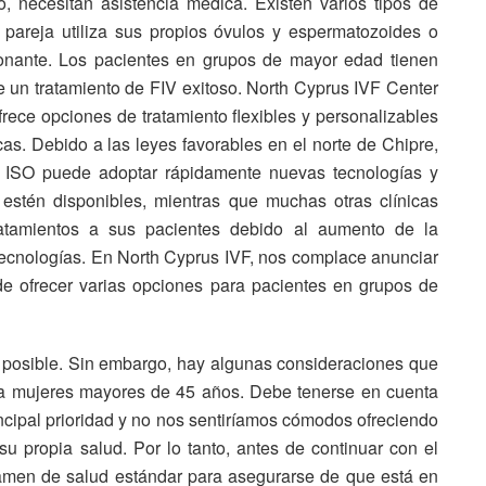
, necesitan asistencia médica. Existen varios tipos de
a pareja utiliza sus propios óvulos y espermatozoides o
onante. Los pacientes en grupos de mayor edad tienen
e un tratamiento de FIV exitoso. North Cyprus IVF Center
rece opciones de tratamiento flexibles y personalizables
s. Debido a las leyes favorables en el norte de Chipre,
ón ISO puede adoptar rápidamente nuevas tecnologías y
stén disponibles, mientras que muchas otras clínicas
atamientos a sus pacientes debido al aumento de la
tecnologías. En North Cyprus IVF, nos complace anunciar
e ofrecer varias opciones para pacientes en grupos de
 posible. Sin embargo, hay algunas consideraciones que
o a mujeres mayores de 45 años. Debe tenerse en cuenta
incipal prioridad y no nos sentiríamos cómodos ofreciendo
u propia salud. Por lo tanto, antes de continuar con el
amen de salud estándar para asegurarse de que está en