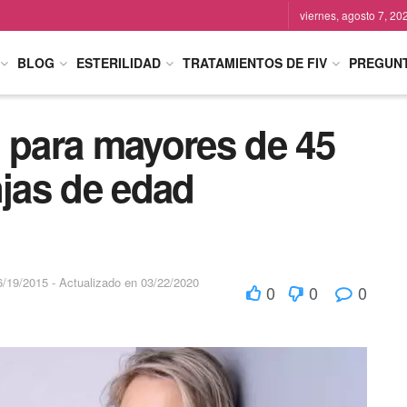
viernes, agosto 7, 20
BLOG
ESTERILIDAD
TRATAMIENTOS DE FIV
PREGUN
V para mayores de 45
njas de edad
6/19/2015 - Actualizado en 03/22/2020
0
0
0