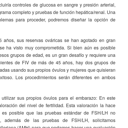
iría controles de glucosa en sangre y presión arterial,
rama completo y pruebas de función hepática/renal. Una
lemas para proceder, podremos diseñar la opción de
45 años, sus reservas ováricas se han agotado en gran
 se ha visto muy comprometida. Si bien aún es posible
sos grupos de edad, es un gran desafío y requiere una
pacientes de FIV de más de 45 años, hay dos grupos de
adas usando sus propios óvulos y mujeres que quisieran
itoso. Los procedimientos serán diferentes en ambos
utilizar sus propios óvulos para el embarazo: En este
ración del nivel de fertilidad. Esta valoración la hace
, es posible que las pruebas estándar de FSH/LH no
to, además de las pruebas de FSH/LH, solicitamos
ülleriana (AMH) para que podamos hacer una evaluación