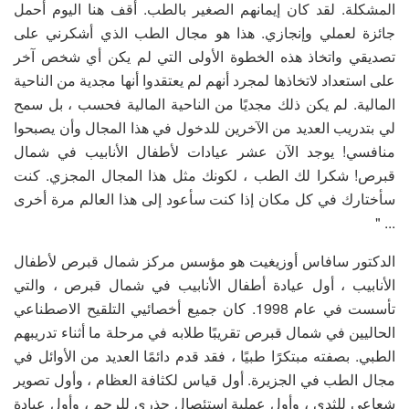
المشكلة. لقد كان إيمانهم الصغير بالطب. أقف هنا اليوم أحمل
جائزة لعملي وإنجازي. هذا هو مجال الطب الذي أشكرني على
تصديقي واتخاذ هذه الخطوة الأولى التي لم يكن أي شخص آخر
على استعداد لاتخاذها لمجرد أنهم لم يعتقدوا أنها مجدية من الناحية
المالية. لم يكن ذلك مجديًا من الناحية المالية فحسب ، بل سمح
لي بتدريب العديد من الآخرين للدخول في هذا المجال وأن يصبحوا
منافسي! يوجد الآن عشر عيادات لأطفال الأنابيب في شمال
قبرص! شكرا لك الطب ، لكونك مثل هذا المجال المجزي. كنت
سأختارك في كل مكان إذا كنت سأعود إلى هذا العالم مرة أخرى
... "
الدكتور سافاس أوزيغيت هو مؤسس مركز شمال قبرص لأطفال
الأنابيب ، أول عيادة أطفال الأنابيب في شمال قبرص ، والتي
تأسست في عام 1998. كان جميع أخصائيي التلقيح الاصطناعي
الحاليين في شمال قبرص تقريبًا طلابه في مرحلة ما أثناء تدريبهم
الطبي. بصفته مبتكرًا طبيًا ، فقد قدم دائمًا العديد من الأوائل في
مجال الطب في الجزيرة. أول قياس لكثافة العظام ، وأول تصوير
شعاعي للثدي ، وأول عملية استئصال جذري للرحم ، وأول عيادة