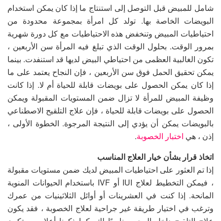
شامل للمبيض قبل التوصل إلى استنتاج ما إذا كان يمكن استخدام
البويضات الخاصة بها. تولد كل امرأة بمجموعة محدودة من
احتياطيات المبيض وتنخفض هذه الاحتياطيات مع كل دورة شهرية
بمرور الوقت. بحلول الوقت الذي تبلغ فيه المرأة سن الأربعين ،
تكون الغالبية العظمى من احتياطي البيض لديها قد استنفدت. بينما
يمكن تحقيق الحمل فوق سن الأربعين ، فإن النجاح يعتمد على ما
إذا كان يمكن الحصول على بويضات قابلة للحياة أم لا. إذا كانت
وظيفة المبيض للمرأة لا تزال ضمن المستويات المقبولة ويمكن
الحصول على بويضات قابلة للحياة ، فإن علاج التلقيح الاصطناعي
بالبويضات يمكن أن يؤدي إلى النتيجة المرجوة. الخطوة الأولى ،
إذن ، هي
اختبار الخصوبة
.
اتخاذ قرار بشأن خيار العلاج المناسب
إذا تم العثور على احتياطيات المبيض لديك ضمن مستويات مقبولة
، فيمكن التخطيط لعلاج IUI أو IVF باستخدام الحيوانات المنوية
المانحة. إذا كنت في العشرينات أو أوائل الثلاثينيات من عمرك
وترغب في اختيار طريقة غير جراحية لعلاج الخصوبة ، فقد يكون
علاج التلقيح داخل الرحم مناسبًا لك. كما ذكرنا أعلاه ، ستكون