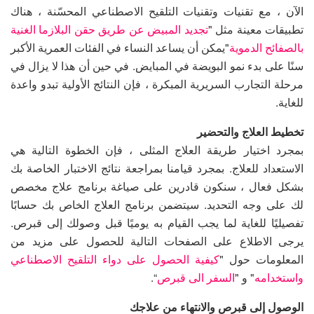
الآن ، مع تقنيات وتقنيات التلقيح الاصطناعي المحسّنة ، هناك
تطبيقات معينة مثل "
تجديد المبيض عن طريق حقن البلازما الغنية
بالصفائح الدموية
"يمكن أن يساعد النساء في الفئات العمرية الأكبر
سنًا على بدء نمو البويضة في المبايض. في حين أن هذا لا يزال في
مرحلة التجارب السريرية المبكرة ، فإن النتائج الأولية تبدو واعدة
للغاية.
تخطيط العلاج والتحضير
بمجرد اختيار طريقة العلاج المثلى ، فإن الخطوة التالية هي
الاستعداد للعلاج. بمجرد قيامنا بمراجعة نتائج الاختبار الخاصة بك
بشكل فعال ، سنكون قادرين على صياغة برنامج علاج مخصص
لك على وجه التحديد. سيتضمن برنامج العلاج الخاص بك حسابًا
تفصيليًا للغاية لما يجب القيام به يوميًا قبل وصولك إلى قبرص.
يرجى الاطلاع على الصفحات التالية للحصول على مزيد من
المعلومات حول "
كيفية الحصول على دواء التلقيح الاصطناعي
واستخدامه
" و "
السفر الى قبرص
“.
الوصول إلى قبرص والانتهاء من علاجك