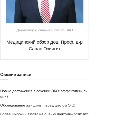
Директор и специалист по ЭКО
Медицинский обзор доц. Проф. д-р
Савас Озиигит
Свежие записи
Новые достижения в лечении ЭКО: эффективны ли
они?
Обследование женщины перед циклом ЭКО
Более широкий взгляд на оценку фертильности: что