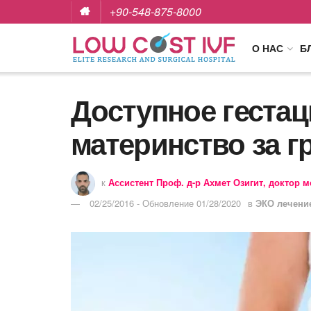
+90-548-875-8000
О НАС
Б
Доступное гестац
материнство за г
к
Ассистент Проф. д-р Ахмет Озигит, доктор 
02/25/2016 - Обновление 01/28/2020
в
ЭКО лечени