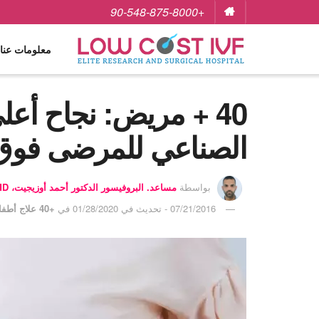
+90-548-875-8000
معلومات عنا
40 + مريض: نجاح أعل
الصناعي للمرضى فوق 
بواسطة
مساعد. البروفيسور الدكتور أحمد أوزيجيت، MD
07/21/2016 - تحديث في 01/28/2020
في
+40 علاج أطفال الأنابيب