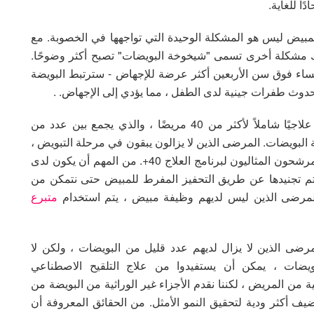
مبيض ليس هو المشكلة الوحيدة التي تواجهها في الخصوبة. مع
ناك مشكلة أخرى تسمى "شيخوخة البويضات" تصبح أكثر وضوحًا.
لنساء فوق سن الأربعين أكثر عرضة للإجهاض - سترتبط البويضة
حدوث طفرات جينية لدى الطفل ، مما يؤدي إلى الإجهاض. .
في مركز شمال قبرص لأطفال الأنابيب ، نقدم نهجًا علاجيًا شاملاً لأكثر من 40 مريضًا ، والذي يجمع بين عدد من
لبويضات. المرضى الذين لا يزالون يبقون في مرحلة التبويض ،
والذين لا يزال لديهم حد أدنى من نشاط المبيض هم المرشحون المثاليون لبرنامج العلاج 40+. من المهم أن يكون لدى
 ما قبل الغشاء ليتم تجنيدها عن طريق التحفيز المفرط للمبيض حتى نتمكن من
للمرضى الذين ليس لديهم وظيفة مبيض ، يتم استخدام
متبرع
رضى الذين لا يزال لديهم عدد قليل من البويضات ، ولكن لا
يضات ، يمكن أن يستفيدوا من علاج التلقيح الاصطناعي
ية من المريض ، لكننا نقدم الأجزاء غير الوراثية من البويضة من
 أكثر ودية لتحقيق النمو الأمثل. من الحقائق المعروفة أن