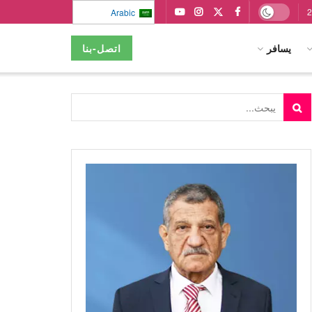
Arabic
يسافر
اتصل-بنا