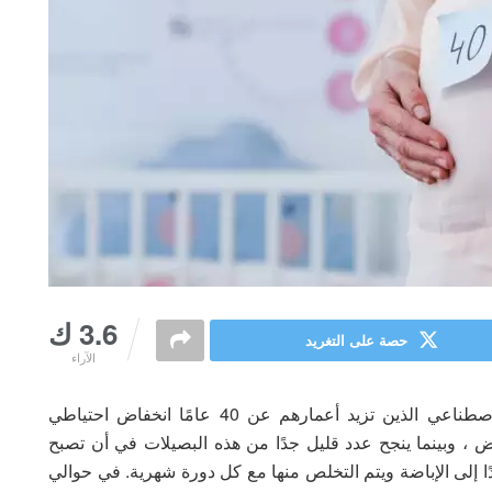
3.6 ك
حصة على التغريد
الآراء
من المشاكل الرئيسية التي تواجه مرضى التلقيح الاصطناعي الذين تزيد أعمارهم عن 40 عامًا انخفاض احتياطي
ض ، وبينما ينجح عدد قليل جدًا من هذه البصيلات في أن تصبح
دًا إلى الإباضة ويتم التخلص منها مع كل دورة شهرية. في حوالي