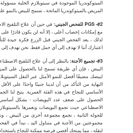
الميتوكوندريا الموجودة في سيتوبلازم الخلية مسؤولة 
المريض بالميتوكوندريا المانحة ، نسمح للبيض بالنمو على 
#2- PGS للفحص الجيني:
في حين أن علاج التلقيح الا
مع إمكانات إخصاب أعلى ، إلا أنه لن يكون قادرًا على
لذلك ، يعد الفحص الجيني قبل الزرع فكرة جيدة للتأ
اعتبارك أننا لا نهدف إلى أي حمل فقط. نحن نهدف إلى
#3- تجميع الأجنة:
بالنظر إلى أن علاج التلقيح الاصط
البيض ، فإن أي طريقة تسمح لنا بالحصول على المزي
لبيضك مضيفًا أفضل للنمو الأمثل عبر النقل السيتوب
النهاية من التأكد من أن لدينا جنينًا واحدًا على الأقل
الأساسي للنجاح في هذه الفئة العمرية. يتيح لنا ال
الحصول على ضعف عدد البويضات - بشكل أساسي ، م
الاصطناعي حيث نجمع البويضات ونغمرها بالسيتوبلازم
للجولة الثانية ، نجمع مجموعة أخرى من البيض ، ون
لنقله ، مما يمنحك أقصى فرصة ممكنة للنجاح باستخدام