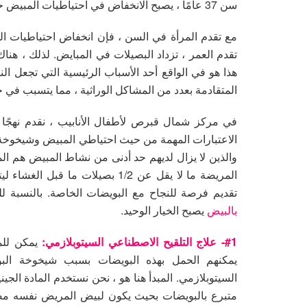
سن 37 عامًا ، يصبح الانخفاض في احتياطيات المبيض حادًا للغاية.
مع تقدم المرأة في السن ، فإن انخفاض احتياطيات ال
تقدم العمر ، تزداد البصيلات في المبايض. لذلك ، ه
هذا هو في الواقع أحد الأسباب الرئيسية التي تجعل ا
المتقادمة بعدد من المشاكل الوراثية ، مما يتسبب في 
الاعتبارات المهمة من حيث احتياطي المبيض وشيخوخة ا
المريضة ما لا يقل عن 1/2 بصيلات
تقديم فرصة للنجاح مع البويضات الخاصة. بالنسبة 
بالبيض
يصبح الخيار الوحيد.
#1- علاج التلقيح الاصطناعي السيتوبلازمي:
يمكن للم
يمكنهم الحمل بهذه البويضات بسبب شيخوخة البو
السيتوبلازمي. المبدأ هنا هو ، نحن نستخدم المادة الجين
متبرع بالبويضات بحيث يكون لبيض المريض نفسه مضيف