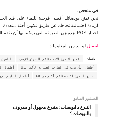
في ملخص:
نحن نمنح بويضاتك أقصى فرصة للبقاء على قيد الحيا
لزيادة احتمالية نجاحك عن طريق تكوين أجنة متعددة - ن
اختبار PGS. هذه هي الطريقة التي يمكننا بها أن نقدم لك أقصى فرصة ممكنة للنجاح مع بيضك.
اتصال
لمزيد من المعلومات.
العلامات:
علاج التلقيح الاصطناعي السيتوبلازمي
التلقيح
أطفال الأنابيب في الفئات العمرية الأكبر سنًا
أطفال الأ
نجاح التلقيح الاصطناعي أكثر من 40
أطفال الأنابيب مع 
المنشور السابق
التبرع بالبويضات: متبرع مجهول أو معروف
بالبويضات؟