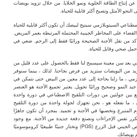
عن إنتاج الطاقة الخلوية ونمو الخلايا. من خلال تزويد بويضات
النحو الأمثل وتصبح أكثر قابلية للحياة.
صطناعي السيتوبلازمي سيتيح لبيضك أن تكون أكثر قابلية للحياة
 القضاء على المخاطر الجينية المحتملة المرتبطة بعمر المريض.
كد من نقل الأجنة الصحيحة وراثيًا فقط إلى الرحم. ضعي في
 حمل صحي وقابل للحياة.
ناعي بعد سن معينة سيسمح لنا فقط بالحصول على عدد قليل من
د من البويضات ستزيد من فرص نجاحنا. لذلك ، بينما سنوفر
لازمي ، ما زلنا بحاجة إلى عدد معين من البيض حتى نتمكن في
 جيد النمو وصحيح وراثيًا تحويل. يعتبر تجميع الأجنة هو العنصر
جمع بين جولتين من دورات التلقيح الاصطناعي في دورة واحدة
ا نفعله هو ، نحن نجهزك لجولة واحدة من دورة التلقيح
 المتبرع ونخصبها في الأجنة و تجميد. بمجرد أن تكون جاهزًا
كرر نفس الإجراءات ونصنع دفعة جديدة من الأجنة. مع وجود
مجموعتين من الأجنة في متناول اليد ، نبدأ في الفحص الجيني قبل الزرع (PGS) ونختار جنينًا طبيعيًا كروموسوميًا
 بويضاتك.