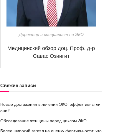
Директор и специалист по ЭКО
Медицинский обзор доц. Проф. д-р
Савас Озиигит
Свежие записи
Новые достижения в лечении ЭКО: эффективны ли
они?
Обследование женщины перед циклом ЭКО
Более широкий взгляд на оценку фертильности: что