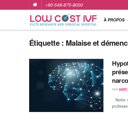
+90-548-875-8000
À PROPOS
Étiquette :
Malaise et démenc
Hypot
prése
narco
PAR
ASST.
Notre co
professe