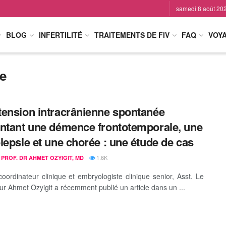
samedi 8 août 20
BLOG
INFERTILITÉ
TRAITEMENTS DE FIV
FAQ
VOY
e
ension intracrânienne spontanée
ntant une démence frontotemporale, une
lepsie et une chorée : une étude de cas
1.6K
 PROF. DR AHMET OZYIGIT, MD
ordinateur clinique et embryologiste clinique senior, Asst. Le
ur Ahmet Ozyigit a récemment publié un article dans un ...